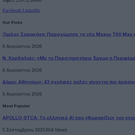
Τηλ.::
210-5230000
Facebook
LinkedIn
Our Picks
Όμιλος Σαρακάκη: Παραχώρησε το νέο Maxus T60 Max 
6 Αυγούστου 2026
Ν. Χαρδαλιάς: «Με το Παρατηρητήριο Έργων η Περιφέρ
6 Αυγούστου 2026
Δήμος Αθηναίων: 43 σχολικές αυλές γίνονται πιο πράσιν
5 Αυγούστου 2026
Most Popular
APOLLO-STCA: Το ελληνικό AI που «θωρακίζει» τον εν
5 Σεπτεμβρίου 2025
304
Views