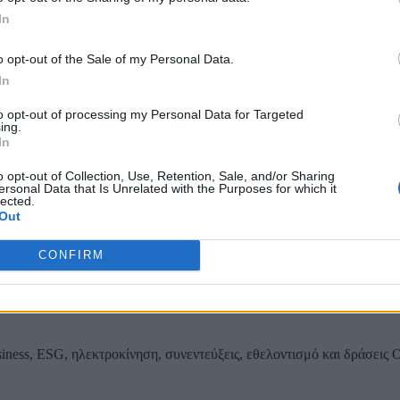
In
Τοπίων σε 12
o opt-out of the Sale of my Personal Data.
In
to opt-out of processing my Personal Data for Targeted
ing.
ας, του ESG, του Green Business και των ΟΤΑ
In
o opt-out of Collection, Use, Retention, Sale, and/or Sharing
ersonal Data that Is Unrelated with the Purposes for which it
lected.
Out
CONFIRM
iness, ESG, ηλεκτροκίνηση, συνεντεύξεις, εθελοντισμό και δράσεις