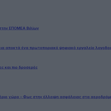
στην ΕΠΟΜΕΑ Βιλίων
εια αποκτά ένα πρωτοποριακό ψηφιακό εργαλείο λογοδο
ες και πιο δροσερές
αέριο χώρο – Φως στην έλλειψη ασφάλειας στα αεροδρόμ