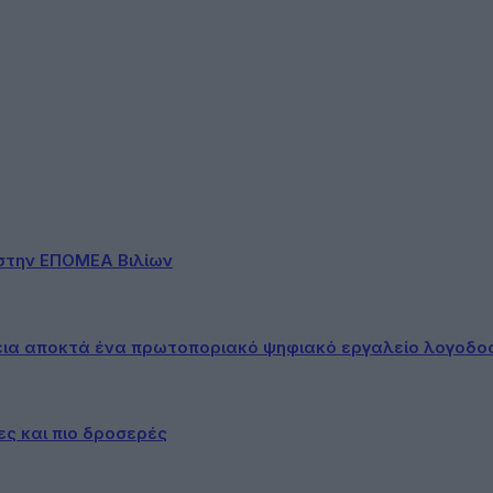
στην ΕΠΟΜΕΑ Βιλίων
εια αποκτά ένα πρωτοποριακό ψηφιακό εργαλείο λογοδο
ες και πιο δροσερές