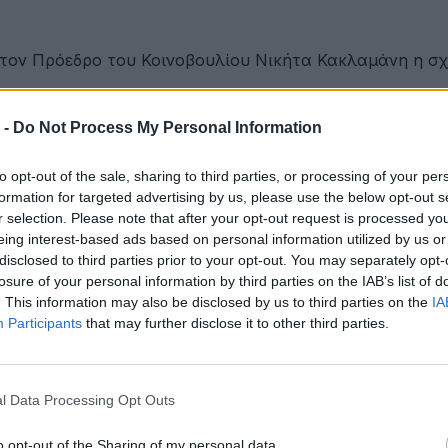
 τον Πρόεδρο του Κοινοβουλίου Νικήτα Κακλαμάνη η σ
 -
Do Not Process My Personal Information
στην ΕΠΟΜΕΑ Βιλίων
to opt-out of the sale, sharing to third parties, or processing of your per
formation for targeted advertising by us, please use the below opt-out s
r selection. Please note that after your opt-out request is processed y
eing interest-based ads based on personal information utilized by us or
εια αποκτά ένα πρωτοποριακό ψηφιακό εργαλείο λογοδο
disclosed to third parties prior to your opt-out. You may separately opt-
losure of your personal information by third parties on the IAB’s list of
. This information may also be disclosed by us to third parties on the
IA
Participants
that may further disclose it to other third parties.
ες και πιο δροσερές
l Data Processing Opt Outs
υ αιολικού πάρκου Faria Αίολος Λάρυμνα
o opt-out of the Sharing of my personal data.