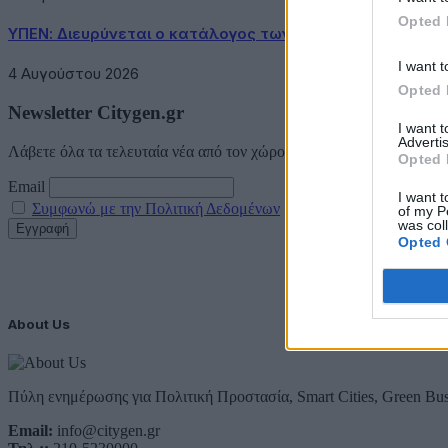
Opted 
ΥΠΕΝ: Διευρύνεται ο κατάλογος των Προστατευόμενων 
I want t
4 Αυγούστου 2026
Opted 
Newsletter Citygen.gr
I want 
Advertis
Λάβετε όλα τα τελευταία νέα από τον χώρο της Πολιτικής Προστασί
Opted 
Email
I want t
Συμφωνώ με την Πολιτική Δεδομένων
of my P
was col
Opted 
About Us
Πύλη ενημέρωσης για Πολιτική Προστασία, Smart Cities, Green Bus
Email:
info@citygen.gr