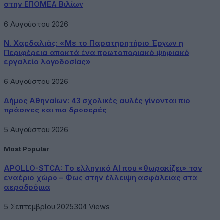
στην ΕΠΟΜΕΑ Βιλίων
6 Αυγούστου 2026
Ν. Χαρδαλιάς: «Με το Παρατηρητήριο Έργων η
Περιφέρεια αποκτά ένα πρωτοποριακό ψηφιακό
εργαλείο λογοδοσίας»
6 Αυγούστου 2026
Δήμος Αθηναίων: 43 σχολικές αυλές γίνονται πιο
πράσινες και πιο δροσερές
5 Αυγούστου 2026
Most Popular
APOLLO-STCA: Το ελληνικό AI που «θωρακίζει» τον
εναέριο χώρο – Φως στην έλλειψη ασφάλειας στα
αεροδρόμια
5 Σεπτεμβρίου 2025
304
Views