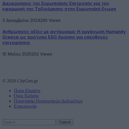
Διευκρινίσεις της Ευρωπαϊκής Επιτροπής για την
εφαρμογή της Ταξινόμησης στην Ευρωπαϊκή Ενωση
3 Δεκεμβρίου 2024
290
Views
Ανθρώπινες αξίες με αντίκρισμα: Η οργάνωση Humanity
Greece ως πρότυπο ESG δράσης για υπεύθυνες
επιχειρήσεις
10 Μαΐου 2025
202
Views
© 2026 CityGen.gr
Ποιοι Είμαστε
Όροι Χρήσης
Προστασία Προσωπικών Δεδομένων
Επικοινωνία
Submit