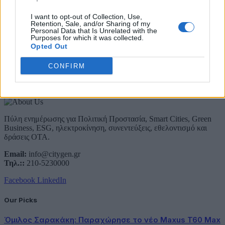
Email
I want to opt-out of Collection, Use,
Retention, Sale, and/or Sharing of my
Συμφωνώ με την Πολιτική Δεδομένων
Personal Data that Is Unrelated with the
Purposes for which it was collected.
Opted Out
CONFIRM
About Us
Πύλη ενημέρωσης για Πολιτική Προστασία, Smart Cities, Green
Business, ESG, ηλεκτροκίνηση, συνεντεύξεις, εθελοντισμό και
δράσεις ΟΤΑ.
Email:
info@citygen.gr
Τηλ.::
210-5230000
Facebook
LinkedIn
Our Picks
Όμιλος Σαρακάκη: Παραχώρησε το νέο Maxus T60 Max