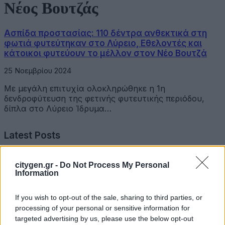
Νέος Βουτζάς
Ασπίδα προστασίας: 110 δέντρα ανθεκτικά στη
φωτιά φυτεύτηκαν στο Λύρειο, Εθελοντές και
κάτοικοι φυτεύουν το μέλλον στον Νέο Βουτζά
25 Νοεμβρίου 2024
Με μεγάλη επιτυχία ολοκληρώθηκε η 1η
δενδροφύτευση της φετινής φυτευτικής περιόδου,
δίπλα στο Λύρειο Ίδρυμα…
Latest Posts
Όμιλος Σαρακάκη: Παραχώρησε το νέο Maxus T60 Max
citygen.gr -
Do Not Process My Personal
στην ΕΠΟΜΕΑ Βιλίων
Information
6 Αυγούστου 2026
If you wish to opt-out of the sale, sharing to third parties, or
processing of your personal or sensitive information for
Ν. Χαρδαλιάς: «Με το Παρατηρητήριο Έργων η
targeted advertising by us, please use the below opt-out
Περιφέρεια αποκτά ένα πρωτοποριακό ψηφιακό