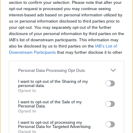
section to confirm your selection. Please note that after your
εργαλείο λογοδοσίας»
opt-out request is processed you may continue seeing
6 Αυγούστου 2026
interest-based ads based on personal information utilized by
us or personal information disclosed to third parties prior to
Δήμος Αθηναίων: 43 σχολικές αυλές γίνονται πιο
your opt-out. You may separately opt-out of the further
πράσινες και πιο δροσερές
disclosure of your personal information by third parties on the
IAB’s list of downstream participants. This information may
5 Αυγούστου 2026
also be disclosed by us to third parties on the
IAB’s List of
Downstream Participants
that may further disclose it to other
Η FARIA Renewables προχώρησε στην ηλεκτροδότηση
third parties.
του αιολικού πάρκου Faria Αίολος Λάρυμνα
Personal Data Processing Opt Outs
5 Αυγούστου 2026
I want to opt-out of the Sharing of my
ΥΠΕΝ: Διευρύνεται ο κατάλογος των
personal data.
Προστατευόμενων Τοπίων σε 12
Opted In
4 Αυγούστου 2026
I want to opt-out of the Sale of my
Personal Data.
Opted In
Newsletter Citygen.gr
I want to opt-out of processing my
Λάβετε όλα τα τελευταία νέα από τον χώρο της Πολιτικής
Personal Data for Targeted Advertising.
Προστασίας, του ESG, του Green Business και των ΟΤΑ
Opted In