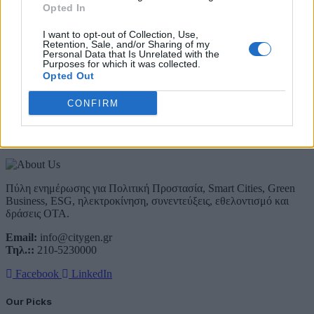
Λάβετε όλα τα τελευταία νέα από τον χώρο της Πολιτικής
Opted In
Προστασίας, του ESG, του Green Business και των ΟΤΑ
I want to opt-out of Collection, Use,
Email
Retention, Sale, and/or Sharing of my
Personal Data that Is Unrelated with the
Συμφωνώ με την Πολιτική Δεδομένων
Purposes for which it was collected.
Opted Out
CONFIRM
About Us
Πύλη ενημέρωσης για Πολιτική Προστασία, Smart Cities, Green
Business, ESG, ηλεκτροκίνηση, συνεντεύξεις, εθελοντισμό και
δράσεις ΟΤΑ.
Email:
info@citygen.gr
Τηλ.::
210-5230000
Facebook
LinkedIn
Our Picks