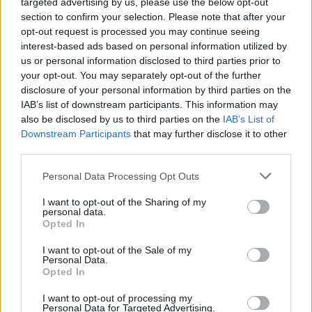
targeted advertising by us, please use the below opt-out
Περιφέρεια αποκτά ένα πρωτοποριακό ψηφιακό
εργαλείο λογοδοσίας»
section to confirm your selection. Please note that after your
opt-out request is processed you may continue seeing
6 Αυγούστου 2026
interest-based ads based on personal information utilized by
us or personal information disclosed to third parties prior to
Δήμος Αθηναίων: 43 σχολικές αυλές γίνονται πιο
your opt-out. You may separately opt-out of the further
πράσινες και πιο δροσερές
disclosure of your personal information by third parties on the
IAB’s list of downstream participants. This information may
5 Αυγούστου 2026
also be disclosed by us to third parties on the
IAB’s List of
Downstream Participants
that may further disclose it to other
Η FARIA Renewables προχώρησε στην ηλεκτροδότηση
third parties.
του αιολικού πάρκου Faria Αίολος Λάρυμνα
Personal Data Processing Opt Outs
5 Αυγούστου 2026
I want to opt-out of the Sharing of my
ΥΠΕΝ: Διευρύνεται ο κατάλογος των
personal data.
Προστατευόμενων Τοπίων σε 12
Opted In
4 Αυγούστου 2026
I want to opt-out of the Sale of my
Personal Data.
Opted In
Newsletter Citygen.gr
I want to opt-out of processing my
Personal Data for Targeted Advertising.