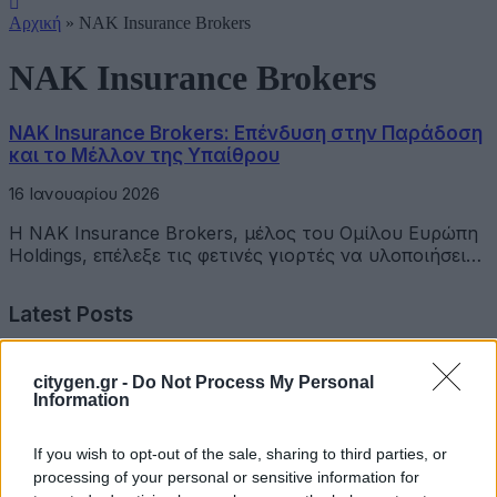
Αρχική
»
NAK Insurance Brokers
NAK Insurance Brokers
NAK Insurance Brokers: Επένδυση στην Παράδοση
και το Μέλλον της Υπαίθρου
16 Ιανουαρίου 2026
Η NAK Insurance Brokers, μέλος του Ομίλου Ευρώπη
Holdings, επέλεξε τις φετινές γιορτές να υλοποιήσει…
Latest Posts
Όμιλος Σαρακάκη: Παραχώρησε το νέο Maxus T60 Max
citygen.gr -
Do Not Process My Personal
στην ΕΠΟΜΕΑ Βιλίων
Information
6 Αυγούστου 2026
If you wish to opt-out of the sale, sharing to third parties, or
processing of your personal or sensitive information for
Ν. Χαρδαλιάς: «Με το Παρατηρητήριο Έργων η