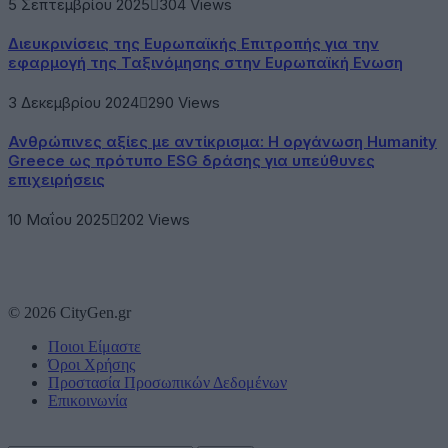
5 Σεπτεμβρίου 2025
304
Views
Διευκρινίσεις της Ευρωπαϊκής Επιτροπής για την
εφαρμογή της Ταξινόμησης στην Ευρωπαϊκή Ενωση
3 Δεκεμβρίου 2024
290
Views
Ανθρώπινες αξίες με αντίκρισμα: Η οργάνωση Humanity
Greece ως πρότυπο ESG δράσης για υπεύθυνες
επιχειρήσεις
10 Μαΐου 2025
202
Views
© 2026 CityGen.gr
Ποιοι Είμαστε
Όροι Χρήσης
Προστασία Προσωπικών Δεδομένων
Επικοινωνία