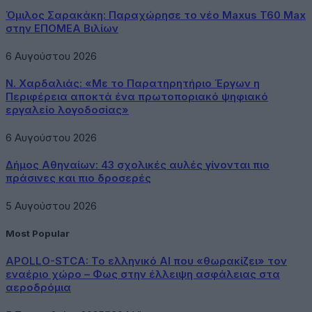
Όμιλος Σαρακάκη: Παραχώρησε το νέο Maxus T60 Max
στην ΕΠΟΜΕΑ Βιλίων
6 Αυγούστου 2026
Ν. Χαρδαλιάς: «Με το Παρατηρητήριο Έργων η
Περιφέρεια αποκτά ένα πρωτοποριακό ψηφιακό
εργαλείο λογοδοσίας»
6 Αυγούστου 2026
Δήμος Αθηναίων: 43 σχολικές αυλές γίνονται πιο
πράσινες και πιο δροσερές
5 Αυγούστου 2026
Most Popular
APOLLO-STCA: Το ελληνικό AI που «θωρακίζει» τον
εναέριο χώρο – Φως στην έλλειψη ασφάλειας στα
αεροδρόμια