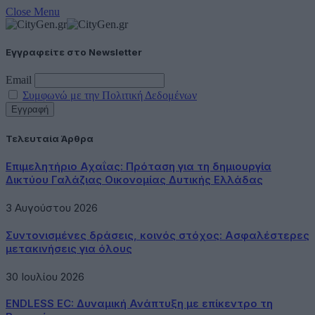
Close Menu
Εγγραφείτε στο Newsletter
Email
Συμφωνώ με την Πολιτική Δεδομένων
Τελευταία Άρθρα
Επιμελητήριο Αχαΐας: Πρόταση για τη δημιουργία
Δικτύου Γαλάζιας Οικονομίας Δυτικής Ελλάδας
3 Αυγούστου 2026
Συντονισμένες δράσεις, κοινός στόχος: Ασφαλέστερες
μετακινήσεις για όλους
30 Ιουλίου 2026
ENDLESS EC: Δυναμική Ανάπτυξη με επίκεντρο τη