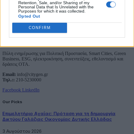
Retention, Sale, and/or Sharing of my
Personal Data that Is Unrelated with the
Purposes for which it was collected.
Opted Out
CONFIRM
About Us
Πύλη ενημέρωσης για Πολιτική Προστασία, Smart Cities, Green
Business, ESG, ηλεκτροκίνηση, συνεντεύξεις, εθελοντισμό και
δράσεις ΟΤΑ.
Email:
info@citygen.gr
Τηλ.::
210-5230000
Facebook
LinkedIn
Our Picks
Επιμελητήριο Αχαΐας: Πρόταση για τη δημιουργία
Δικτύου Γαλάζιας Οικονομίας Δυτικής Ελλάδας
3 Αυγούστου 2026