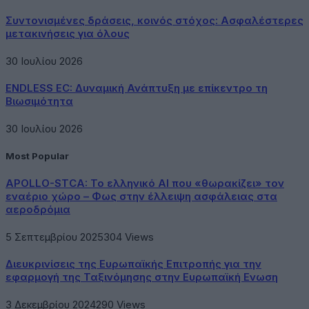
Συντονισμένες δράσεις, κοινός στόχος: Ασφαλέστερες
μετακινήσεις για όλους
30 Ιουλίου 2026
ENDLESS EC: Δυναμική Ανάπτυξη με επίκεντρο τη
Βιωσιμότητα
30 Ιουλίου 2026
Most Popular
APOLLO-STCA: Το ελληνικό AI που «θωρακίζει» τον
εναέριο χώρο – Φως στην έλλειψη ασφάλειας στα
αεροδρόμια
5 Σεπτεμβρίου 2025
304
Views
Διευκρινίσεις της Ευρωπαϊκής Επιτροπής για την
εφαρμογή της Ταξινόμησης στην Ευρωπαϊκή Ενωση
3 Δεκεμβρίου 2024
290
Views