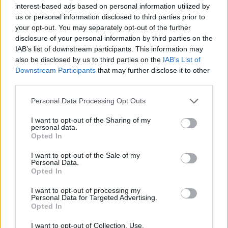
interest-based ads based on personal information utilized by
ENDLESS EC: Δυναμική Ανάπτυξη με επίκεντρο τη
us or personal information disclosed to third parties prior to
Βιωσιμότητα
your opt-out. You may separately opt-out of the further
disclosure of your personal information by third parties on the
30 Ιουλίου 2026
IAB’s list of downstream participants. This information may
also be disclosed by us to third parties on the
IAB’s List of
Συνεργασία της ΦΩΤΟΚΥΚΛΩΣΗ Α.Ε. με τον Δήμο
Downstream Participants
that may further disclose it to other
Μεγαρέων
third parties.
29 Ιουλίου 2026
Personal Data Processing Opt Outs
Περιφέρεια Αττικής: Υπεγράφη η σύμβαση κατασκευής
I want to opt-out of the Sharing of my
του εσωτερικού δικτύου αποχέτευσης Παιανίας
personal data.
Opted In
29 Ιουλίου 2026
I want to opt-out of the Sale of my
Personal Data.
Newsletter Citygen.gr
Opted In
Λάβετε όλα τα τελευταία νέα από τον χώρο της Πολιτικής
I want to opt-out of processing my
Προστασίας, του ESG, του Green Business και των ΟΤΑ
Personal Data for Targeted Advertising.
Opted In
Email
Συμφωνώ με την Πολιτική Δεδομένων
I want to opt-out of Collection, Use,