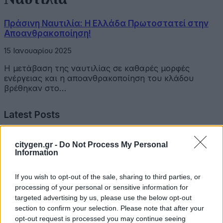
Πράσινη Ναυτιλία: Η Ελλάδα Πρωτοστατεί στην
Αποανθρακοποίηση!
15 Ιανουαρίου 2025
Η μετάβαση της ναυτιλίας σε καθαρές μορφές
ενέργειας και η αποανθρακοποίηση του κλάδου
βρέθηκαν στο…
Latest Posts
Επιμελητήριο Αχαΐας: Πρόταση για τη δημιουργία
citygen.gr -
Do Not Process My Personal
Δικτύου Γαλάζιας Οικονομίας Δυτικής Ελλάδας
Information
3 Αυγούστου 2026
If you wish to opt-out of the sale, sharing to third parties, or
processing of your personal or sensitive information for
Συντονισμένες δράσεις, κοινός στόχος: Ασφαλέστερες
targeted advertising by us, please use the below opt-out
μετακινήσεις για όλους
section to confirm your selection. Please note that after your
opt-out request is processed you may continue seeing
30 Ιουλίου 2026