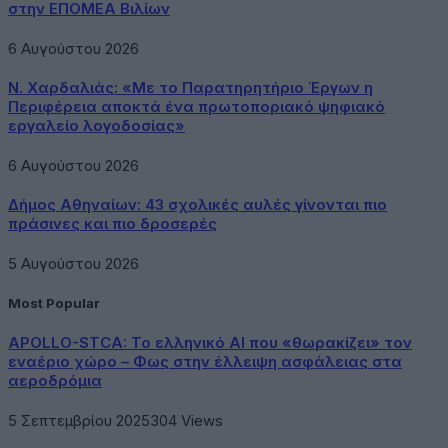
στην ΕΠΟΜΕΑ Βιλίων
6 Αυγούστου 2026
Ν. Χαρδαλιάς: «Με το Παρατηρητήριο Έργων η
Περιφέρεια αποκτά ένα πρωτοποριακό ψηφιακό
εργαλείο λογοδοσίας»
6 Αυγούστου 2026
Δήμος Αθηναίων: 43 σχολικές αυλές γίνονται πιο
πράσινες και πιο δροσερές
5 Αυγούστου 2026
Most Popular
APOLLO-STCA: Το ελληνικό AI που «θωρακίζει» τον
εναέριο χώρο – Φως στην έλλειψη ασφάλειας στα
αεροδρόμια
5 Σεπτεμβρίου 2025
304
Views