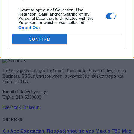
Email
I want to opt-out of Collection, Use,
Retention, Sale, and/or Sharing of my
Συμφωνώ με την Πολιτική Δεδομένων
Personal Data that Is Unrelated with the
Purposes for which it was collected.
Opted Out
CONFIRM
About Us
Πύλη ενημέρωσης για Πολιτική Προστασία, Smart Cities, Green
Business, ESG, ηλεκτροκίνηση, συνεντεύξεις, εθελοντισμό και
δράσεις ΟΤΑ.
Email:
info@citygen.gr
Τηλ.::
210-5230000
Facebook
LinkedIn
Our Picks
Όμιλος Σαρακάκη: Παραχώρησε το νέο Maxus T60 Max