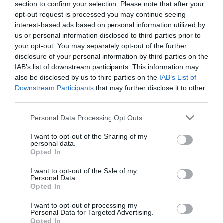
section to confirm your selection. Please note that after your
εργαλείο λογοδοσίας»
opt-out request is processed you may continue seeing
6 Αυγούστου 2026
interest-based ads based on personal information utilized by
us or personal information disclosed to third parties prior to
Δήμος Αθηναίων: 43 σχολικές αυλές γίνονται πιο
your opt-out. You may separately opt-out of the further
πράσινες και πιο δροσερές
disclosure of your personal information by third parties on the
IAB’s list of downstream participants. This information may
5 Αυγούστου 2026
also be disclosed by us to third parties on the
IAB’s List of
Downstream Participants
that may further disclose it to other
Η FARIA Renewables προχώρησε στην ηλεκτροδότηση
third parties.
του αιολικού πάρκου Faria Αίολος Λάρυμνα
Personal Data Processing Opt Outs
5 Αυγούστου 2026
I want to opt-out of the Sharing of my
ΥΠΕΝ: Διευρύνεται ο κατάλογος των
personal data.
Προστατευόμενων Τοπίων σε 12
Opted In
4 Αυγούστου 2026
I want to opt-out of the Sale of my
Personal Data.
Opted In
Newsletter Citygen.gr
I want to opt-out of processing my
Λάβετε όλα τα τελευταία νέα από τον χώρο της Πολιτικής
Personal Data for Targeted Advertising.
Προστασίας, του ESG, του Green Business και των ΟΤΑ
Opted In