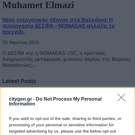
Muhamet Elmazi
Νέος ενεργειακός άξονας στα Βαλκάνια: Η
συνεργασία ΔΕΣΦΑ – NOMAGAS αλλάζει το
παιχνίδι.
30 Απριλίου 2025
Ο ΔΕΣΦΑ και η NOMAGAS JSC, ο κρατικός
διαχειριστής μεταφοράς φυσικού αερίου της Βόρειας
Μακεδονίας,…
Latest Posts
Όμιλος Σαρακάκη: Παραχώρησε το νέο Maxus T60 Max
citygen.gr -
Do Not Process My Personal
στην ΕΠΟΜΕΑ Βιλίων
Information
6 Αυγούστου 2026
If you wish to opt-out of the sale, sharing to third parties, or
processing of your personal or sensitive information for
Ν. Χαρδαλιάς: «Με το Παρατηρητήριο Έργων η
targeted advertising by us, please use the below opt-out
Περιφέρεια αποκτά ένα πρωτοποριακό ψηφιακό