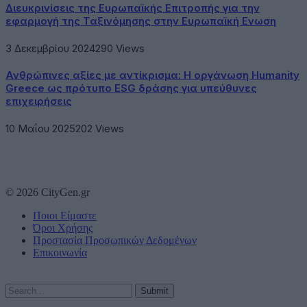
Διευκρινίσεις της Ευρωπαϊκής Επιτροπής για την
εφαρμογή της Ταξινόμησης στην Ευρωπαϊκή Ενωση
3 Δεκεμβρίου 2024
290
Views
Ανθρώπινες αξίες με αντίκρισμα: Η οργάνωση Humanity
Greece ως πρότυπο ESG δράσης για υπεύθυνες
επιχειρήσεις
10 Μαΐου 2025
202
Views
© 2026 CityGen.gr
Ποιοι Είμαστε
Όροι Χρήσης
Προστασία Προσωπικών Δεδομένων
Επικοινωνία
Submit