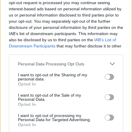
6 Αυγούστου 2026
opt-out request is processed you may continue seeing
interest-based ads based on personal information utilized by
Δήμος Αθηναίων: 43 σχολικές αυλές γίνονται πιο
us or personal information disclosed to third parties prior to
πράσινες και πιο δροσερές
your opt-out. You may separately opt-out of the further
disclosure of your personal information by third parties on the
5 Αυγούστου 2026
IAB’s list of downstream participants. This information may
also be disclosed by us to third parties on the
IAB’s List of
Η FARIA Renewables προχώρησε στην ηλεκτροδότηση
Downstream Participants
that may further disclose it to other
του αιολικού πάρκου Faria Αίολος Λάρυμνα
third parties.
5 Αυγούστου 2026
Personal Data Processing Opt Outs
ΥΠΕΝ: Διευρύνεται ο κατάλογος των
I want to opt-out of the Sharing of my
Προστατευόμενων Τοπίων σε 12
personal data.
Opted In
4 Αυγούστου 2026
I want to opt-out of the Sale of my
Personal Data.
Newsletter Citygen.gr
Opted In
Λάβετε όλα τα τελευταία νέα από τον χώρο της Πολιτικής
I want to opt-out of processing my
Προστασίας, του ESG, του Green Business και των ΟΤΑ
Personal Data for Targeted Advertising.
Opted In
Email