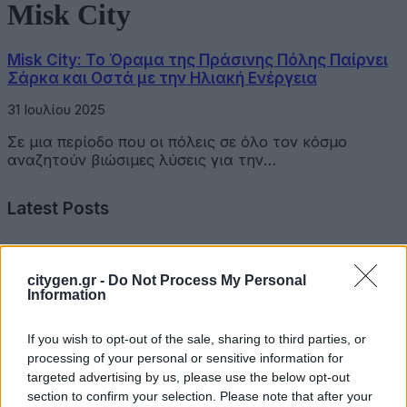
Misk City
Misk City: Το Όραμα της Πράσινης Πόλης Παίρνει
Σάρκα και Οστά με την Ηλιακή Ενέργεια
31 Ιουλίου 2025
Σε μια περίοδο που οι πόλεις σε όλο τον κόσμο
αναζητούν βιώσιμες λύσεις για την…
Latest Posts
Όμιλος Σαρακάκη: Παραχώρησε το νέο Maxus T60 Max
στην ΕΠΟΜΕΑ Βιλίων
citygen.gr -
Do Not Process My Personal
Information
6 Αυγούστου 2026
If you wish to opt-out of the sale, sharing to third parties, or
Ν. Χαρδαλιάς: «Με το Παρατηρητήριο Έργων η
processing of your personal or sensitive information for
Περιφέρεια αποκτά ένα πρωτοποριακό ψηφιακό
targeted advertising by us, please use the below opt-out
εργαλείο λογοδοσίας»
section to confirm your selection. Please note that after your