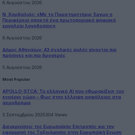
6 Αυγούστου 2026
Ν. Χαρδαλιάς: «Με το Παρατηρητήριο Έργων η
Περιφέρεια αποκτά ένα πρωτοποριακό ψηφιακό
εργαλείο λογοδοσίας»
6 Αυγούστου 2026
Δήμος Αθηναίων: 43 σχολικές αυλές γίνονται πιο
πράσινες και πιο δροσερές
5 Αυγούστου 2026
Most Popular
APOLLO-STCA: Το ελληνικό AI που «θωρακίζει» τον
εναέριο χώρο – Φως στην έλλειψη ασφάλειας στα
αεροδρόμια
5 Σεπτεμβρίου 2025
304
Views
Διευκρινίσεις της Ευρωπαϊκής Επιτροπής για την
εφαρμογή της Ταξινόμησης στην Ευρωπαϊκή Ενωση