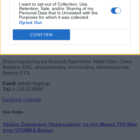
Συμφωνώ με την Πολιτική Δεδομένων
I want to opt-out of Collection, Use,
Retention, Sale, and/or Sharing of my
Personal Data that Is Unrelated with the
Purposes for which it was collected.
Opted Out
CONFIRM
About Us
Πύλη ενημέρωσης για Πολιτική Προστασία, Smart Cities, Green
Business, ESG, ηλεκτροκίνηση, συνεντεύξεις, εθελοντισμό και
δράσεις ΟΤΑ.
Email:
info@citygen.gr
Τηλ.::
210-5230000
Facebook
LinkedIn
Our Picks
Όμιλος Σαρακάκη: Παραχώρησε το νέο Maxus T60 Max
στην ΕΠΟΜΕΑ Βιλίων