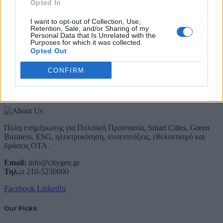
Opted In
Προστασίας, του ESG, του Green Business και των ΟΤΑ
I want to opt-out of Collection, Use,
Email
Retention, Sale, and/or Sharing of my
Συμφωνώ με την Πολιτική Δεδομένων
Personal Data that Is Unrelated with the
Purposes for which it was collected.
Opted Out
CONFIRM
About Us
Πύλη ενημέρωσης για Πολιτική Προστασία, Smart Cities, Green
Business, ESG, ηλεκτροκίνηση, συνεντεύξεις, εθελοντισμό και
δράσεις ΟΤΑ.
Email:
info@citygen.gr
Τηλ.::
210-5230000
Facebook
LinkedIn
Our Picks