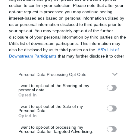
Περιφέρεια αποκτά ένα πρωτοποριακό ψηφιακό
section to confirm your selection. Please note that after your
εργαλείο λογοδοσίας»
opt-out request is processed you may continue seeing
interest-based ads based on personal information utilized by
6 Αυγούστου 2026
us or personal information disclosed to third parties prior to
your opt-out. You may separately opt-out of the further
Δήμος Αθηναίων: 43 σχολικές αυλές γίνονται πιο
disclosure of your personal information by third parties on the
πράσινες και πιο δροσερές
IAB’s list of downstream participants. This information may
also be disclosed by us to third parties on the
IAB’s List of
5 Αυγούστου 2026
Downstream Participants
that may further disclose it to other
Η FARIA Renewables προχώρησε στην ηλεκτροδότηση
third parties.
του αιολικού πάρκου Faria Αίολος Λάρυμνα
Personal Data Processing Opt Outs
5 Αυγούστου 2026
I want to opt-out of the Sharing of my
personal data.
ΥΠΕΝ: Διευρύνεται ο κατάλογος των
Opted In
Προστατευόμενων Τοπίων σε 12
I want to opt-out of the Sale of my
4 Αυγούστου 2026
Personal Data.
Opted In
Newsletter Citygen.gr
I want to opt-out of processing my
Personal Data for Targeted Advertising.
Λάβετε όλα τα τελευταία νέα από τον χώρο της Πολιτικής