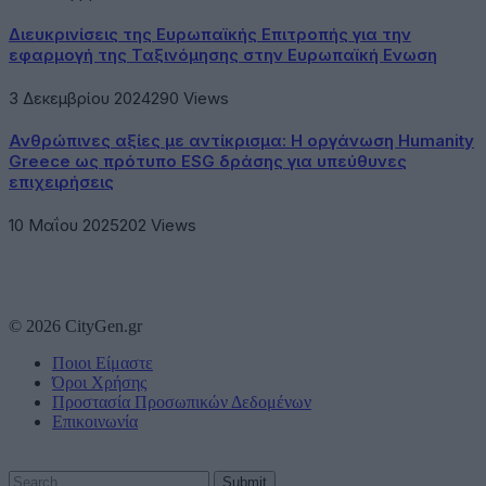
Διευκρινίσεις της Ευρωπαϊκής Επιτροπής για την
εφαρμογή της Ταξινόμησης στην Ευρωπαϊκή Ενωση
3 Δεκεμβρίου 2024
290
Views
Ανθρώπινες αξίες με αντίκρισμα: Η οργάνωση Humanity
Greece ως πρότυπο ESG δράσης για υπεύθυνες
επιχειρήσεις
10 Μαΐου 2025
202
Views
© 2026 CityGen.gr
Ποιοι Είμαστε
Όροι Χρήσης
Προστασία Προσωπικών Δεδομένων
Επικοινωνία
Submit