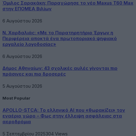
Όμιλος Σαρακάκη: Παραχώρησε το νέο Maxus T60 Max
στην ΕΠΟΜΕΑ Βιλίων
6 Αυγούστου 2026
Ν. Χαρδαλιάς: «Με το Παρατηρητήριο Έργων η
Περιφέρεια αποκτά ένα πρωτοποριακό ψηφιακό
εργαλείο λογοδοσίας»
6 Αυγούστου 2026
Δήμος Αθηναίων: 43 σχολικές αυλές γίνονται πιο
πράσινες και πιο δροσερές
5 Αυγούστου 2026
Most Popular
APOLLO-STCA: Το ελληνικό AI που «θωρακίζει» τον
εναέριο χώρο – Φως στην έλλειψη ασφάλειας στα
αεροδρόμια
5 Σεπτεμβρίου 2025
304
Views