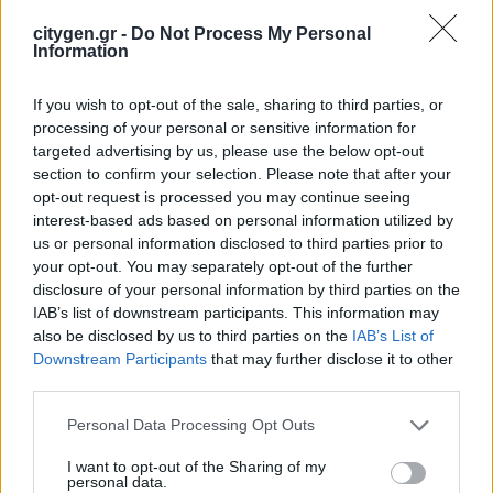
στην ηλεκτροδότηση του αιολικού
πάρκου Faria Αίολος Λάρυμνα
citygen.gr -
Do Not Process My Personal
Information
5 Αυγούστου 2026
If you wish to opt-out of the sale, sharing to third parties, or
ΥΠΕΝ: Διευρύνεται ο κατάλογος των
processing of your personal or sensitive information for
Προστατευόμενων Τοπίων σε 12
targeted advertising by us, please use the below opt-out
section to confirm your selection. Please note that after your
4 Αυγούστου 2026
opt-out request is processed you may continue seeing
interest-based ads based on personal information utilized by
us or personal information disclosed to third parties prior to
your opt-out. You may separately opt-out of the further
disclosure of your personal information by third parties on the
IAB’s list of downstream participants. This information may
also be disclosed by us to third parties on the
IAB’s List of
Newsletter Citygen.gr
Downstream Participants
that may further disclose it to other
third parties.
Λάβετε όλα τα τελευταία νέα από τον χώρο
της Πολιτικής Προστασίας, του ESG, του Green
Personal Data Processing Opt Outs
Business και των ΟΤΑ
I want to opt-out of the Sharing of my
personal data.