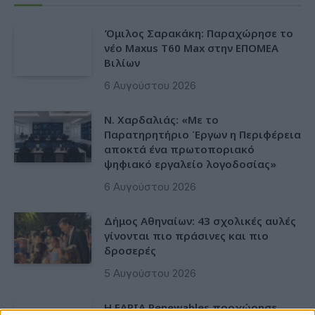
Όμιλος Σαρακάκη: Παραχώρησε το
νέο Maxus T60 Max στην ΕΠΟΜΕΑ
Βιλίων
6 Αυγούστου 2026
Ν. Χαρδαλιάς: «Με το
Παρατηρητήριο Έργων η Περιφέρεια
αποκτά ένα πρωτοποριακό
ψηφιακό εργαλείο λογοδοσίας»
6 Αυγούστου 2026
Δήμος Αθηναίων: 43 σχολικές αυλές
γίνονται πιο πράσινες και πιο
δροσερές
5 Αυγούστου 2026
Η FARIA Renewables προχώρησε