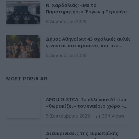
Ν. Χαρδαλιάς: «Με το
Παρατηρητήριο Έργων η Περιφέρεια
αποκτά ένα πρωτοποριακό
6 Αυγούστου 2026
ψηφιακό εργαλείο λογοδοσίας»
Δήμος Αθηναίων: 43 σχολικές αυλές
γίνονται πιο πράσινες και πιο
δροσερές
5 Αυγούστου 2026
MOST POPULAR
APOLLO-STCA: Το ελληνικό AI που
«θωρακίζει» τον εναέριο χώρο –
Φως στην έλλειψη ασφάλειας στα
5 Σεπτεμβρίου 2025
304
Views
αεροδρόμια
Διευκρινίσεις της Ευρωπαϊκής