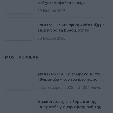
στόχος: Ασφαλέστερες
μετακινήσεις για όλους
30 Ιουλίου 2026
ENDLESS EC: Δυναμική Ανάπτυξη με
επίκεντρο τη Βιωσιμότητα
30 Ιουλίου 2026
MOST POPULAR
APOLLO-STCA: Το ελληνικό AI που
«θωρακίζει» τον εναέριο χώρο –
Φως στην έλλειψη ασφάλειας στα
5 Σεπτεμβρίου 2025
304
Views
αεροδρόμια
Διευκρινίσεις της Ευρωπαϊκής
Επιτροπής για την εφαρμογή της
Ταξινόμησης στην Ευρωπαϊκή Ενωση