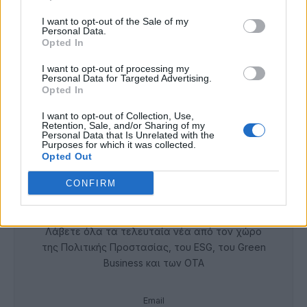
I want to opt-out of the Sale of my
Περιφέρεια Αττικής: Υπεγράφη η
Personal Data.
Opted In
σύμβαση κατασκευής του
εσωτερικού δικτύου αποχέτευσης
I want to opt-out of processing my
Παιανίας
Personal Data for Targeted Advertising.
Opted In
29 Ιουλίου 2026
I want to opt-out of Collection, Use,
Retention, Sale, and/or Sharing of my
Personal Data that Is Unrelated with the
Purposes for which it was collected.
Opted Out
CONFIRM
Newsletter Citygen.gr
Λάβετε όλα τα τελευταία νέα από τον χώρο
της Πολιτικής Προστασίας, του ESG, του Green
Business και των ΟΤΑ
Email