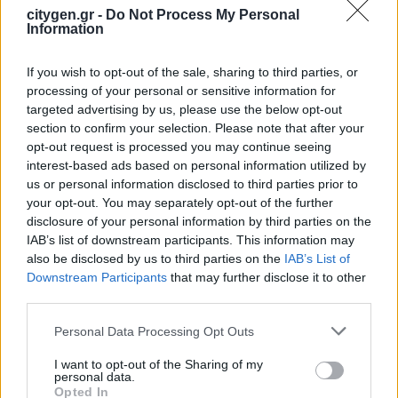
citygen.gr -
Do Not Process My Personal
Information
Επιμελητήριο Αχαΐας: Πρόταση για
τη δημιουργία Δικτύου Γαλάζιας
If you wish to opt-out of the sale, sharing to third parties, or
Οικονομίας Δυτικής Ελλάδας
processing of your personal or sensitive information for
3 Αυγούστου 2026
targeted advertising by us, please use the below opt-out
section to confirm your selection. Please note that after your
Συντονισμένες δράσεις, κοινός
opt-out request is processed you may continue seeing
στόχος: Ασφαλέστερες
interest-based ads based on personal information utilized by
μετακινήσεις για όλους
us or personal information disclosed to third parties prior to
your opt-out. You may separately opt-out of the further
30 Ιουλίου 2026
disclosure of your personal information by third parties on the
IAB’s list of downstream participants. This information may
ENDLESS EC: Δυναμική Ανάπτυξη με
also be disclosed by us to third parties on the
IAB’s List of
επίκεντρο τη Βιωσιμότητα
Downstream Participants
that may further disclose it to other
third parties.
30 Ιουλίου 2026
Personal Data Processing Opt Outs
Συνεργασία της ΦΩΤΟΚΥΚΛΩΣΗ Α.Ε.
με τον Δήμο Μεγαρέων
I want to opt-out of the Sharing of my
personal data.
Opted In
29 Ιουλίου 2026