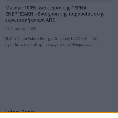
Masdar: 100% ιδιοκτησία της ΤΕΡΝΑ
ΕΝΕΡΓΕΙΑΚΗ – Ενίσχυση της παρουσίας στην
ευρωπαϊκή αγορά ΑΠΕ
10 Απριλίου 2025
Η Abu Dhabi Future Energy Company PJSC – Masdar,
ηγέτιδα στην καθαρή ενέργεια στα Ηνωμένα…
Latest Posts