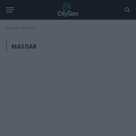
Αρχική
»
Masdar
MASDAR