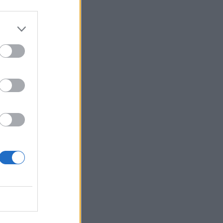
σίας»