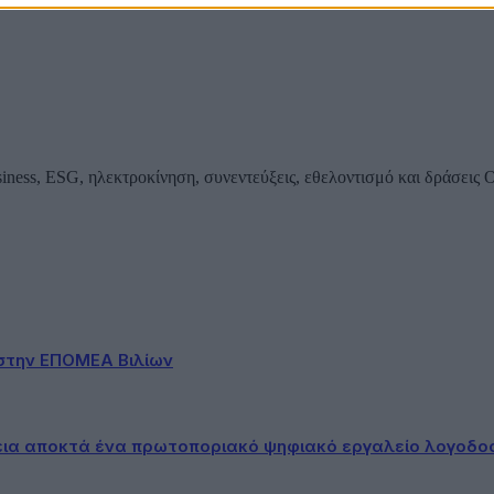
iness, ESG, ηλεκτροκίνηση, συνεντεύξεις, εθελοντισμό και δράσεις
στην ΕΠΟΜΕΑ Βιλίων
εια αποκτά ένα πρωτοποριακό ψηφιακό εργαλείο λογοδο