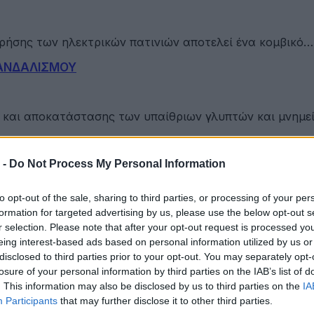
ρήσης των ηλεκτρικών πατινιών αποτελεί ένα κομβικό…
ΒΑΝΔΑΛΙΣΜΟΥ
 και αποκατάστασης των υπαίθριων γλυπτών και μνημε
Γειτονιά των 15 Λεπτών» Ξεκίνησε από την Κυψέλη
 -
Do Not Process My Personal Information
χτή Γειτονιά 15 λεπτών». Δεκάδες πολίτες…
to opt-out of the sale, sharing to third parties, or processing of your per
formation for targeted advertising by us, please use the below opt-out s
r selection. Please note that after your opt-out request is processed y
eing interest-based ads based on personal information utilized by us or
disclosed to third parties prior to your opt-out. You may separately opt-
στην ΕΠΟΜΕΑ Βιλίων
losure of your personal information by third parties on the IAB’s list of
. This information may also be disclosed by us to third parties on the
IA
Participants
that may further disclose it to other third parties.