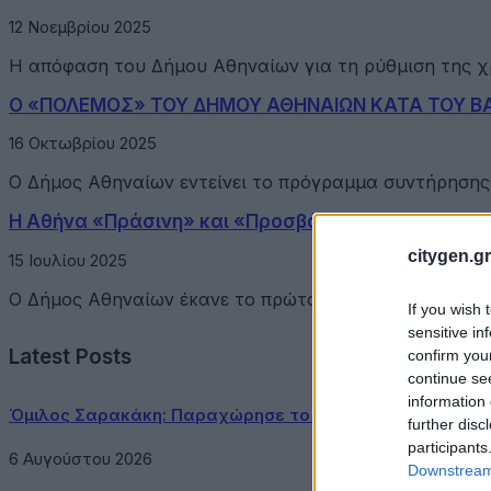
12 Νοεμβρίου 2025
H απόφαση του Δήμου Αθηναίων για τη ρύθμιση της χ
Ο «ΠΟΛΕΜΟΣ» ΤΟΥ ΔΗΜΟΥ ΑΘΗΝΑΙΩΝ ΚΑΤΑ ΤΟΥ 
16 Οκτωβρίου 2025
Ο Δήμος Αθηναίων εντείνει το πρόγραμμα συντήρησης
Η Αθήνα «Πράσινη» και «Προσβάσιμη»: Η «Ανοιχτή 
citygen.gr
15 Ιουλίου 2025
Ο Δήμος Αθηναίων έκανε το πρώτο βήμα για την «Ανοι
If you wish 
sensitive in
Latest Posts
confirm you
continue se
information 
Όμιλος Σαρακάκη: Παραχώρησε το νέο Maxus T60 Max 
further disc
participants
6 Αυγούστου 2026
Downstream 