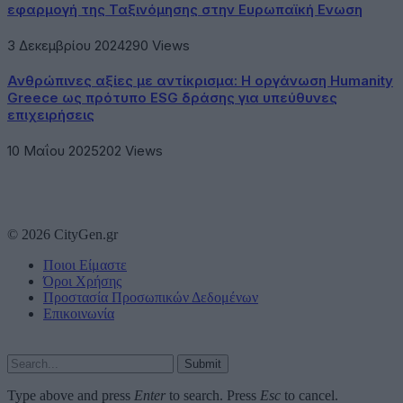
εφαρμογή της Ταξινόμησης στην Ευρωπαϊκή Ενωση
3 Δεκεμβρίου 2024
290
Views
Ανθρώπινες αξίες με αντίκρισμα: Η οργάνωση Humanity
Greece ως πρότυπο ESG δράσης για υπεύθυνες
επιχειρήσεις
10 Μαΐου 2025
202
Views
© 2026 CityGen.gr
Ποιοι Είμαστε
Όροι Χρήσης
Προστασία Προσωπικών Δεδομένων
Επικοινωνία
Submit
Type above and press
Enter
to search. Press
Esc
to cancel.