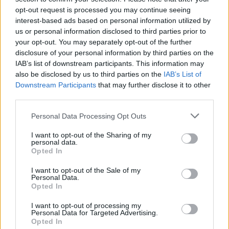
opt-out request is processed you may continue seeing
6 Αυγούστου 2026
interest-based ads based on personal information utilized by
us or personal information disclosed to third parties prior to
Δήμος Αθηναίων: 43 σχολικές αυλές γίνονται πιο
your opt-out. You may separately opt-out of the further
πράσινες και πιο δροσερές
disclosure of your personal information by third parties on the
IAB’s list of downstream participants. This information may
5 Αυγούστου 2026
also be disclosed by us to third parties on the
IAB’s List of
Η FARIA Renewables προχώρησε στην ηλεκτροδότηση
Downstream Participants
that may further disclose it to other
του αιολικού πάρκου Faria Αίολος Λάρυμνα
third parties.
5 Αυγούστου 2026
Personal Data Processing Opt Outs
ΥΠΕΝ: Διευρύνεται ο κατάλογος των
I want to opt-out of the Sharing of my
personal data.
Προστατευόμενων Τοπίων σε 12
Opted In
4 Αυγούστου 2026
I want to opt-out of the Sale of my
Personal Data.
Newsletter Citygen.gr
Opted In
Λάβετε όλα τα τελευταία νέα από τον χώρο της Πολιτικής
I want to opt-out of processing my
Personal Data for Targeted Advertising.
Προστασίας, του ESG, του Green Business και των ΟΤΑ
Opted In