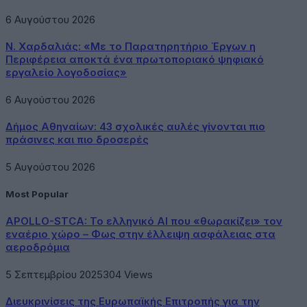
6 Αυγούστου 2026
Ν. Χαρδαλιάς: «Με το Παρατηρητήριο Έργων η
Περιφέρεια αποκτά ένα πρωτοποριακό ψηφιακό
εργαλείο λογοδοσίας»
6 Αυγούστου 2026
Δήμος Αθηναίων: 43 σχολικές αυλές γίνονται πιο
πράσινες και πιο δροσερές
5 Αυγούστου 2026
Most Popular
APOLLO-STCA: Το ελληνικό AI που «θωρακίζει» τον
εναέριο χώρο – Φως στην έλλειψη ασφάλειας στα
αεροδρόμια
5 Σεπτεμβρίου 2025
304
Views
Διευκρινίσεις της Ευρωπαϊκής Επιτροπής για την