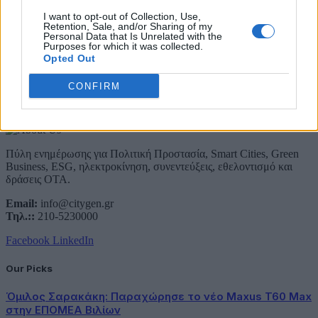
Email
I want to opt-out of Collection, Use,
Συμφωνώ με την Πολιτική Δεδομένων
Retention, Sale, and/or Sharing of my
Personal Data that Is Unrelated with the
Purposes for which it was collected.
Opted Out
CONFIRM
About Us
Πύλη ενημέρωσης για Πολιτική Προστασία, Smart Cities, Green
Business, ESG, ηλεκτροκίνηση, συνεντεύξεις, εθελοντισμό και
δράσεις ΟΤΑ.
Email:
info@citygen.gr
Τηλ.::
210-5230000
Facebook
LinkedIn
Our Picks
Όμιλος Σαρακάκη: Παραχώρησε το νέο Maxus T60 Max
στην ΕΠΟΜΕΑ Βιλίων