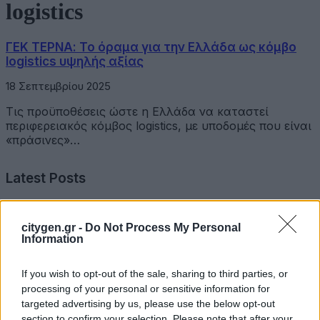
logistics
ΓΕΚ ΤΕΡΝΑ: Το όραμα για την Ελλάδα ως κόμβο
logistics υψηλής αξίας
18 Σεπτεμβρίου 2025
Τις προϋποθέσεις ώστε η Ελλάδα να καταστεί
περιφερειακός κόμβος logistics, με υποδομές που είναι
«πράσινες»…
Latest Posts
Όμιλος Σαρακάκη: Παραχώρησε το νέο Maxus T60 Max
citygen.gr -
Do Not Process My Personal
στην ΕΠΟΜΕΑ Βιλίων
Information
6 Αυγούστου 2026
If you wish to opt-out of the sale, sharing to third parties, or
Ν. Χαρδαλιάς: «Με το Παρατηρητήριο Έργων η
processing of your personal or sensitive information for
Περιφέρεια αποκτά ένα πρωτοποριακό ψηφιακό
targeted advertising by us, please use the below opt-out
εργαλείο λογοδοσίας»
section to confirm your selection. Please note that after your