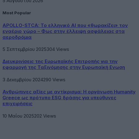
5 Αυγούστου 2026
Most Popular
APOLLO-STCA: Το ελληνικό AI που «θωρακίζει» τον
εναέριο χώρο – Φως στην έλλειψη ασφάλειας στα
αεροδρόμια
5 Σεπτεμβρίου 2025
304
Views
Διευκρινίσεις της Ευρωπαϊκής Επιτροπής για την
εφαρμογή της Ταξινόμησης στην Ευρωπαϊκή Ενωση
3 Δεκεμβρίου 2024
290
Views
Ανθρώπινες αξίες με αντίκρισμα: Η οργάνωση Humanity
Greece ως πρότυπο ESG δράσης για υπεύθυνες
επιχειρήσεις
10 Μαΐου 2025
202
Views