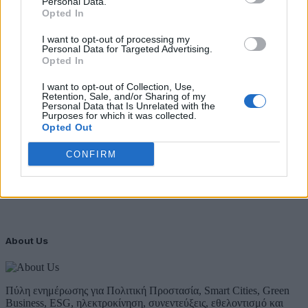
Personal Data.
Opted In
ΥΠΕΝ: Διευρύνεται ο κατάλογος των
Προστατευόμενων Τοπίων σε 12
I want to opt-out of processing my
Personal Data for Targeted Advertising.
4 Αυγούστου 2026
Opted In
Newsletter Citygen.gr
I want to opt-out of Collection, Use,
Retention, Sale, and/or Sharing of my
Personal Data that Is Unrelated with the
Λάβετε όλα τα τελευταία νέα από τον χώρο της Πολιτικής
Purposes for which it was collected.
Προστασίας, του ESG, του Green Business και των ΟΤΑ
Opted Out
Email
CONFIRM
Συμφωνώ με την Πολιτική Δεδομένων
About Us
Πύλη ενημέρωσης για Πολιτική Προστασία, Smart Cities, Green
Business, ESG, ηλεκτροκίνηση, συνεντεύξεις, εθελοντισμό και