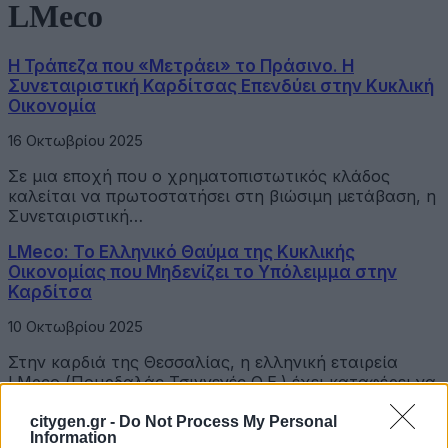
LMeco
Η Τράπεζα που «Μετράει» το Πράσινο. Η
Συνεταιριστική Καρδίτσας Επενδύει στην Κυκλική
Οικονομία
16 Οκτωβρίου 2025
Σε μια εποχή που ο χρηματοπιστωτικός κλάδος
καλείται να πρωτοστατήσει στη βιώσιμη μετάβαση, η
Συνεταιριστική…
LMeco: Το Ελληνικό Θαύμα της Κυκλικής
Οικονομίας που Μηδενίζει το Υπόλειμμα στην
Καρδίτσα
10 Οκτωβρίου 2025
Στην καρδιά της Θεσσαλίας, η ελληνική εταιρεία
LMeco (Πουρδαλάς Τσιγγενές Ο.Ε.) έχει καταφέρει να
θέσει…
citygen.gr -
Do Not Process My Personal
Information