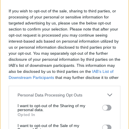
Latest Posts
If you wish to opt-out of the sale, sharing to third parties, or
Όμιλος Σαρακάκη: Παραχώρησε το νέο Maxus T60 Max
processing of your personal or sensitive information for
στην ΕΠΟΜΕΑ Βιλίων
targeted advertising by us, please use the below opt-out
section to confirm your selection. Please note that after your
6 Αυγούστου 2026
opt-out request is processed you may continue seeing
interest-based ads based on personal information utilized by
Ν. Χαρδαλιάς: «Με το Παρατηρητήριο Έργων η
us or personal information disclosed to third parties prior to
Περιφέρεια αποκτά ένα πρωτοποριακό ψηφιακό
your opt-out. You may separately opt-out of the further
εργαλείο λογοδοσίας»
disclosure of your personal information by third parties on the
IAB’s list of downstream participants. This information may
6 Αυγούστου 2026
also be disclosed by us to third parties on the
IAB’s List of
Downstream Participants
that may further disclose it to other
Δήμος Αθηναίων: 43 σχολικές αυλές γίνονται πιο
third parties.
πράσινες και πιο δροσερές
Personal Data Processing Opt Outs
5 Αυγούστου 2026
I want to opt-out of the Sharing of my
Η FARIA Renewables προχώρησε στην ηλεκτροδότηση
personal data.
του αιολικού πάρκου Faria Αίολος Λάρυμνα
Opted In
5 Αυγούστου 2026
I want to opt-out of the Sale of my