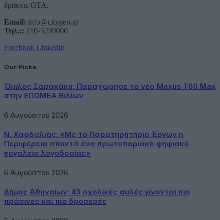
δράσεις ΟΤΑ.
Email:
info@citygen.gr
Τηλ.::
210-5230000
Facebook
LinkedIn
Our Picks
Όμιλος Σαρακάκη: Παραχώρησε το νέο Maxus T60 Max
στην ΕΠΟΜΕΑ Βιλίων
6 Αυγούστου 2026
Ν. Χαρδαλιάς: «Με το Παρατηρητήριο Έργων η
Περιφέρεια αποκτά ένα πρωτοποριακό ψηφιακό
εργαλείο λογοδοσίας»
6 Αυγούστου 2026
Δήμος Αθηναίων: 43 σχολικές αυλές γίνονται πιο
πράσινες και πιο δροσερές