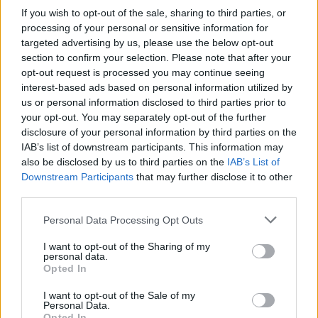
If you wish to opt-out of the sale, sharing to third parties, or
Όμιλος Σαρακάκη: Παραχώρησε το νέο Maxus T60 Max
στην ΕΠΟΜΕΑ Βιλίων
processing of your personal or sensitive information for
targeted advertising by us, please use the below opt-out
6 Αυγούστου 2026
section to confirm your selection. Please note that after your
opt-out request is processed you may continue seeing
Ν. Χαρδαλιάς: «Με το Παρατηρητήριο Έργων η
interest-based ads based on personal information utilized by
Περιφέρεια αποκτά ένα πρωτοποριακό ψηφιακό
us or personal information disclosed to third parties prior to
εργαλείο λογοδοσίας»
your opt-out. You may separately opt-out of the further
disclosure of your personal information by third parties on the
6 Αυγούστου 2026
IAB’s list of downstream participants. This information may
also be disclosed by us to third parties on the
IAB’s List of
Δήμος Αθηναίων: 43 σχολικές αυλές γίνονται πιο
Downstream Participants
that may further disclose it to other
πράσινες και πιο δροσερές
third parties.
5 Αυγούστου 2026
Personal Data Processing Opt Outs
Η FARIA Renewables προχώρησε στην ηλεκτροδότηση
I want to opt-out of the Sharing of my
του αιολικού πάρκου Faria Αίολος Λάρυμνα
personal data.
Opted In
5 Αυγούστου 2026
I want to opt-out of the Sale of my
ΥΠΕΝ: Διευρύνεται ο κατάλογος των
Personal Data.
Opted In