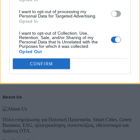
Προστατευόμενων Τοπίων σε 12
I want to opt-out of processing my
4 Αυγούστου 2026
Personal Data for Targeted Advertising.
Opted In
Newsletter Citygen.gr
I want to opt-out of Collection, Use,
Λάβετε όλα τα τελευταία νέα από τον χώρο της Πολιτικής
Retention, Sale, and/or Sharing of my
Personal Data that Is Unrelated with the
Προστασίας, του ESG, του Green Business και των ΟΤΑ
Purposes for which it was collected.
Opted Out
Email
Συμφωνώ με την Πολιτική Δεδομένων
CONFIRM
About Us
Πύλη ενημέρωσης για Πολιτική Προστασία, Smart Cities, Green
Business, ESG, ηλεκτροκίνηση, συνεντεύξεις, εθελοντισμό και
δράσεις ΟΤΑ.