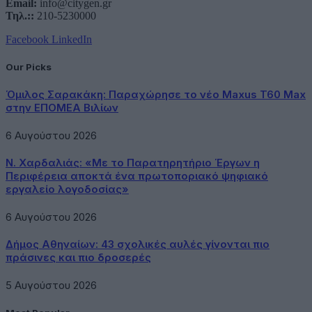
Email:
info@citygen.gr
Τηλ.::
210-5230000
Facebook
LinkedIn
Our Picks
Όμιλος Σαρακάκη: Παραχώρησε το νέο Maxus T60 Max
στην ΕΠΟΜΕΑ Βιλίων
6 Αυγούστου 2026
Ν. Χαρδαλιάς: «Με το Παρατηρητήριο Έργων η
Περιφέρεια αποκτά ένα πρωτοποριακό ψηφιακό
εργαλείο λογοδοσίας»
6 Αυγούστου 2026
Δήμος Αθηναίων: 43 σχολικές αυλές γίνονται πιο
πράσινες και πιο δροσερές
5 Αυγούστου 2026