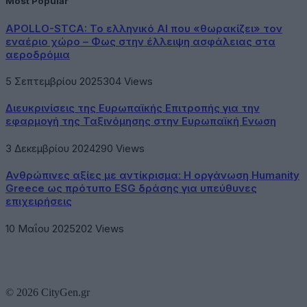
Most Popular
APOLLO-STCA: Το ελληνικό AI που «θωρακίζει» τον
εναέριο χώρο – Φως στην έλλειψη ασφάλειας στα
αεροδρόμια
5 Σεπτεμβρίου 2025
304
Views
Διευκρινίσεις της Ευρωπαϊκής Επιτροπής για την
εφαρμογή της Ταξινόμησης στην Ευρωπαϊκή Ενωση
3 Δεκεμβρίου 2024
290
Views
Ανθρώπινες αξίες με αντίκρισμα: Η οργάνωση Humanity
Greece ως πρότυπο ESG δράσης για υπεύθυνες
επιχειρήσεις
10 Μαΐου 2025
202
Views
© 2026 CityGen.gr