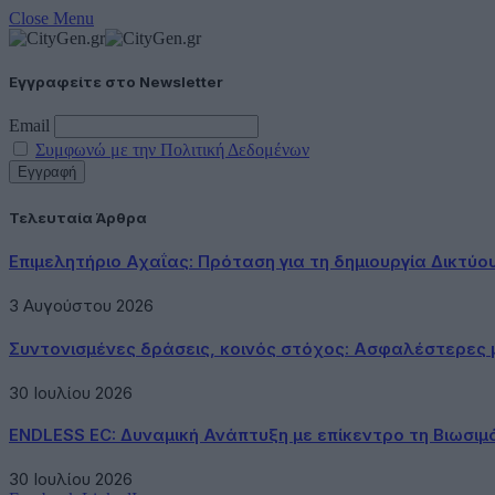
Close Menu
Εγγραφείτε στο Newsletter
Email
Συμφωνώ με την Πολιτική Δεδομένων
Τελευταία Άρθρα
Επιμελητήριο Αχαΐας: Πρόταση για τη δημιουργία Δικτύ
3 Αυγούστου 2026
Συντονισμένες δράσεις, κοινός στόχος: Ασφαλέστερες μ
30 Ιουλίου 2026
ENDLESS EC: Δυναμική Ανάπτυξη με επίκεντρο τη Βιωσιμ
30 Ιουλίου 2026