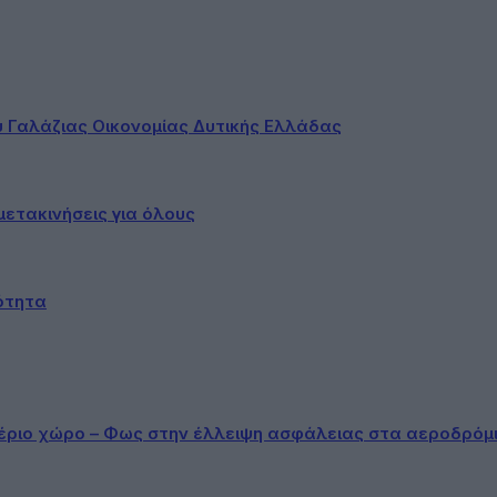
ου Γαλάζιας Οικονομίας Δυτικής Ελλάδας
ετακινήσεις για όλους
ότητα
αέριο χώρο – Φως στην έλλειψη ασφάλειας στα αεροδρόμ