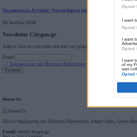
Opted 
Περιφέρεια Αττικής: Υπεγράφη η σύμβαση κατασκευής τ
I want t
29 Ιουλίου 2026
Opted 
Newsletter Citygen.gr
I want 
Advertis
Λάβετε όλα τα τελευταία νέα από τον χώρο της Πολιτικής Προστασί
Opted 
Email
I want t
Συμφωνώ με την Πολιτική Δεδομένων
of my P
was col
Opted 
About Us
Πύλη ενημέρωσης για Πολιτική Προστασία, Smart Cities, Green Bus
Email:
info@citygen.gr