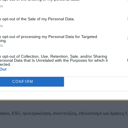
In
ου εσωτερικού δικτύου αποχέτευσης Παιανίας
o opt-out of the Sale of my Personal Data.
In
to opt-out of processing my Personal Data for Targeted
ing.
ας, του ESG, του Green Business και των ΟΤΑ
In
o opt-out of Collection, Use, Retention, Sale, and/or Sharing
ersonal Data that Is Unrelated with the Purposes for which it
lected.
Out
CONFIRM
iness, ESG, ηλεκτροκίνηση, συνεντεύξεις, εθελοντισμό και δράσεις