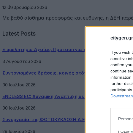
12 Φεβρουαρίου 2026
Με βαθύ αίσθημα προσφοράς και ευθύνης, η ΔΕΗ παρέδ
Latest Posts
citygen.gr
Επιμελητήριο Αχαΐας: Πρόταση για τη δημιουργία Δικτύ
If you wish 
sensitive in
3 Αυγούστου 2026
confirm you
continue se
Συντονισμένες δράσεις, κοινός στόχος: Ασφαλέστερες μ
information 
further disc
30 Ιουλίου 2026
participants
Downstream 
ENDLESS EC: Δυναμική Ανάπτυξη με επίκεντρο τη Βιωσιμ
30 Ιουλίου 2026
Persona
Συνεργασία της ΦΩΤΟΚΥΚΛΩΣΗ Α.Ε. με τον Δήμο Μεγαρ
29 Ιουλίου 2026
I want t