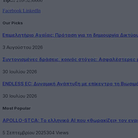
Τηλ.::
210-5230000
Facebook
LinkedIn
Our Picks
Επιμελητήριο Αχαΐας: Πρόταση για τη δημιουργία Δικτύ
3 Αυγούστου 2026
Συντονισμένες δράσεις, κοινός στόχος: Ασφαλέστερες μ
30 Ιουλίου 2026
ENDLESS EC: Δυναμική Ανάπτυξη με επίκεντρο τη Βιωσιμ
30 Ιουλίου 2026
Most Popular
APOLLO-STCA: Το ελληνικό AI που «θωρακίζει» τον εν
5 Σεπτεμβρίου 2025
304
Views