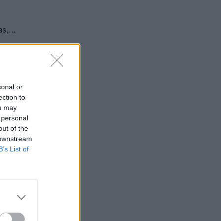
as,…
sonal or
ection to
ou may
 personal
out of the
 downstream
B’s List of