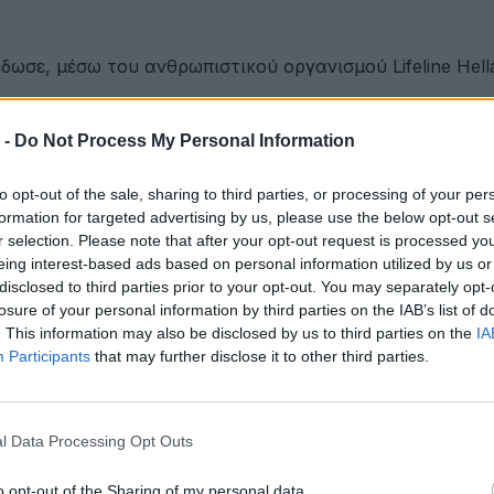
ωσε, μέσω του ανθρωπιστικού οργανισμού Lifeline Hell
 -
Do Not Process My Personal Information
ου Γαλάζιας Οικονομίας Δυτικής Ελλάδας
to opt-out of the sale, sharing to third parties, or processing of your per
formation for targeted advertising by us, please use the below opt-out s
r selection. Please note that after your opt-out request is processed y
eing interest-based ads based on personal information utilized by us or
ετακινήσεις για όλους
disclosed to third parties prior to your opt-out. You may separately opt-
losure of your personal information by third parties on the IAB’s list of
. This information may also be disclosed by us to third parties on the
IA
Participants
that may further disclose it to other third parties.
ότητα
l Data Processing Opt Outs
έων
o opt-out of the Sharing of my personal data.