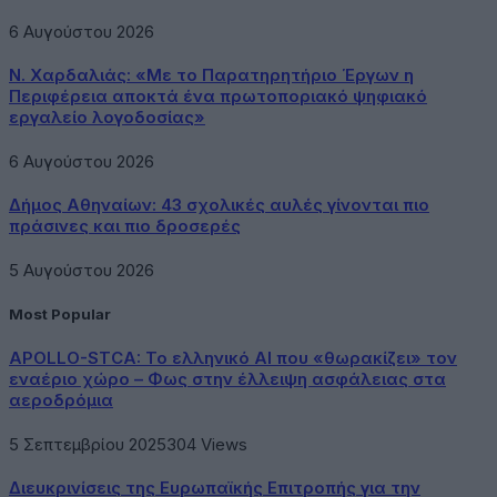
6 Αυγούστου 2026
Ν. Χαρδαλιάς: «Με το Παρατηρητήριο Έργων η
Περιφέρεια αποκτά ένα πρωτοποριακό ψηφιακό
εργαλείο λογοδοσίας»
6 Αυγούστου 2026
Δήμος Αθηναίων: 43 σχολικές αυλές γίνονται πιο
πράσινες και πιο δροσερές
5 Αυγούστου 2026
Most Popular
APOLLO-STCA: Το ελληνικό AI που «θωρακίζει» τον
εναέριο χώρο – Φως στην έλλειψη ασφάλειας στα
αεροδρόμια
5 Σεπτεμβρίου 2025
304
Views
Διευκρινίσεις της Ευρωπαϊκής Επιτροπής για την