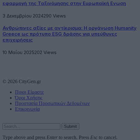
εφαρμογή της Ταξινόμησης στην Ευρωπαϊκή Ενωση
3 Δεκεμβρίου 2024
290
Views
Ανθρώπινες αξίες με αντίκρισμα: Η οργάνωση Humanity
Greece ως πρότυπο ESG δράσης για υπεύθυνες
επιχειρήσεις
10 Μαΐου 2025
202
Views
© 2026 CityGen.gr
Ποιοι Είμαστε
Όροι Χρήσης
Προστασία Προσωπικών Δεδομένων
Επικοινωνία
Submit
Type above and press
Enter
to search. Press
Esc
to cancel.