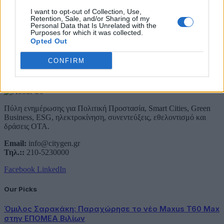
Email
I want to opt-out of Collection, Use,
Συμφωνώ με την Πολιτική Δεδομένων
Retention, Sale, and/or Sharing of my
Personal Data that Is Unrelated with the
Purposes for which it was collected.
Opted Out
CONFIRM
About Us
Πύλη ενημέρωσης για Πολιτική Προστασία, Smart Cities, Green
Business, ESG, ηλεκτροκίνηση, συνεντεύξεις, εθελοντισμό και
δράσεις ΟΤΑ.
Email:
info@citygen.gr
Τηλ.::
210-5230000
Facebook
LinkedIn
Our Picks
Όμιλος Σαρακάκη: Παραχώρησε το νέο Maxus T60 Max
στην ΕΠΟΜΕΑ Βιλίων