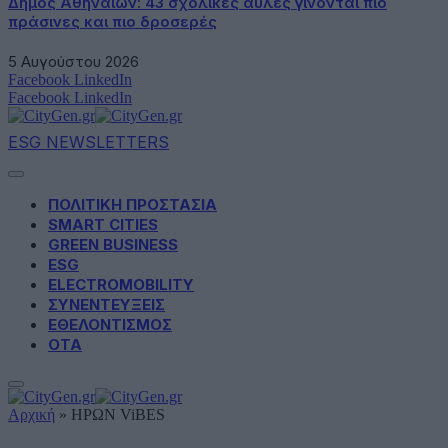
Δήμος Αθηναίων: 43 σχολικές αυλές γίνονται πιο
πράσινες και πιο δροσερές
5 Αυγούστου 2026
Facebook
LinkedIn
Facebook
LinkedIn
ESG NEWSLETTERS
ΠΟΛΙΤΙΚΗ ΠΡΟΣΤΑΣΙΑ
SMART CITIES
GREEN BUSINESS
ESG
ELECTROMOBILITY
ΣΥΝΕΝΤΕΥΞΕΙΣ
ΕΘΕΛΟΝΤΙΣΜΟΣ
ΟΤΑ
Αρχική
»
ΗΡΩΝ ViBES