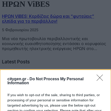
ΗΡΩΝ ViBES
ΗΡΩΝ ViBES: Κερδίζεις δώρα και “φυτεύεις”
ελπίδα για το περιβάλλον!
5 Φεβρουαρίου 2025
Μια νέα πρωτοβουλία περιβαλλοντικής και
κοινωνικής ευαισθητοποίησης εντάσσει ο κορυφαίος
προμηθευτής ηλεκτρικής ενέργειας ΗΡΩΝ στο…
Latest Posts
Όμιλος Σαρακάκη: Παραχώρησε το νέο Maxus T60 Max
citygen.gr -
Do Not Process My Personal
στην ΕΠΟΜΕΑ Βιλίων
Information
6 Αυγούστου 2026
If you wish to opt-out of the sale, sharing to third parties, or
Ν. Χαρδαλιάς: «Με το Παρατηρητήριο Έργων η
processing of your personal or sensitive information for
Περιφέρεια αποκτά ένα πρωτοποριακό ψηφιακό
targeted advertising by us, please use the below opt-out
εργαλείο λογοδοσίας»
section to confirm your selection. Please note that after your