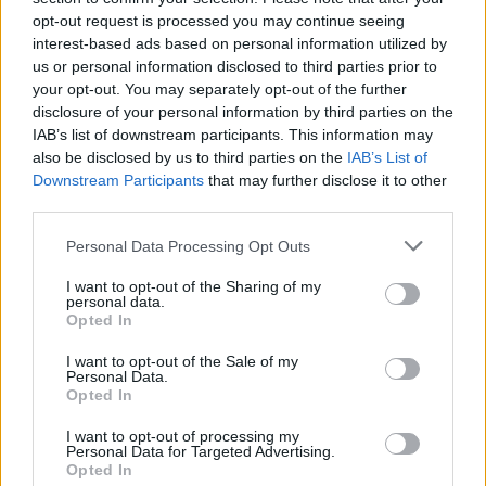
opt-out request is processed you may continue seeing
6 Αυγούστου 2026
interest-based ads based on personal information utilized by
us or personal information disclosed to third parties prior to
Δήμος Αθηναίων: 43 σχολικές αυλές γίνονται πιο
your opt-out. You may separately opt-out of the further
πράσινες και πιο δροσερές
disclosure of your personal information by third parties on the
IAB’s list of downstream participants. This information may
5 Αυγούστου 2026
also be disclosed by us to third parties on the
IAB’s List of
Η FARIA Renewables προχώρησε στην ηλεκτροδότηση
Downstream Participants
that may further disclose it to other
του αιολικού πάρκου Faria Αίολος Λάρυμνα
third parties.
5 Αυγούστου 2026
Personal Data Processing Opt Outs
ΥΠΕΝ: Διευρύνεται ο κατάλογος των
I want to opt-out of the Sharing of my
personal data.
Προστατευόμενων Τοπίων σε 12
Opted In
4 Αυγούστου 2026
I want to opt-out of the Sale of my
Personal Data.
Newsletter Citygen.gr
Opted In
Λάβετε όλα τα τελευταία νέα από τον χώρο της Πολιτικής
I want to opt-out of processing my
Personal Data for Targeted Advertising.
Προστασίας, του ESG, του Green Business και των ΟΤΑ
Opted In