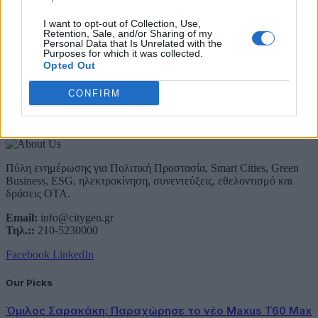
Email
I want to opt-out of Collection, Use,
Retention, Sale, and/or Sharing of my
Συμφωνώ με την Πολιτική Δεδομένων
Personal Data that Is Unrelated with the
Purposes for which it was collected.
Opted Out
CONFIRM
About Us
Πύλη ενημέρωσης για Πολιτική Προστασία, Smart Cities, Green
Business, ESG, ηλεκτροκίνηση, συνεντεύξεις, εθελοντισμό και
δράσεις ΟΤΑ.
Email:
info@citygen.gr
Τηλ.::
210-5230000
Facebook
LinkedIn
Our Picks
Όμιλος Σαρακάκη: Παραχώρησε το νέο Maxus T60 Max