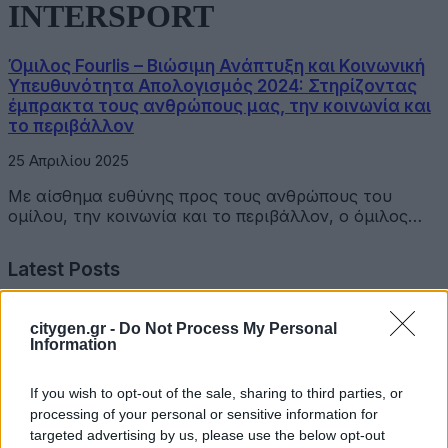
INTERSPORT
Όμιλος Fourlis – Βιώσιμη Ανάπτυξη και Κοινωνική
Υπευθυνότητα Απολογισμός 2024: Στηρίζοντας
έμπρακτα τους ανθρώπους μας, την κοινωνία και
το περιβάλλον
25 Απριλίου 2025
Με αίσθημα ευθύνης προς τους ανθρώπους του
ομίλου, την κοινωνία και το περιβάλλον, ο όμιλος…
Latest Posts
Όμιλος Σαρακάκη: Παραχώρησε το νέο Maxus T60 Max
citygen.gr -
Do Not Process My Personal
στην ΕΠΟΜΕΑ Βιλίων
Information
6 Αυγούστου 2026
If you wish to opt-out of the sale, sharing to third parties, or
processing of your personal or sensitive information for
Ν. Χαρδαλιάς: «Με το Παρατηρητήριο Έργων η
targeted advertising by us, please use the below opt-out
Περιφέρεια αποκτά ένα πρωτοποριακό ψηφιακό