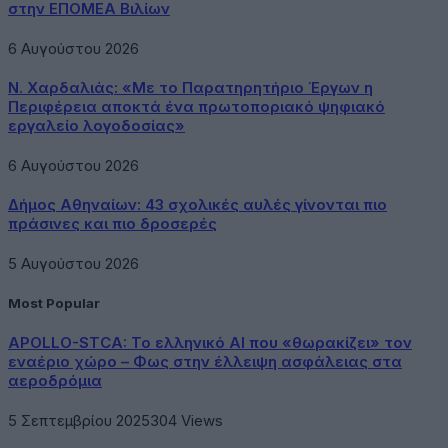
στην ΕΠΟΜΕΑ Βιλίων
6 Αυγούστου 2026
Ν. Χαρδαλιάς: «Με το Παρατηρητήριο Έργων η
Περιφέρεια αποκτά ένα πρωτοποριακό ψηφιακό
εργαλείο λογοδοσίας»
6 Αυγούστου 2026
Δήμος Αθηναίων: 43 σχολικές αυλές γίνονται πιο
πράσινες και πιο δροσερές
5 Αυγούστου 2026
Most Popular
APOLLO-STCA: Το ελληνικό AI που «θωρακίζει» τον
εναέριο χώρο – Φως στην έλλειψη ασφάλειας στα
αεροδρόμια
5 Σεπτεμβρίου 2025
304
Views