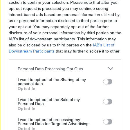
section to confirm your selection. Please note that after your
εργαλείο λογοδοσίας»
opt-out request is processed you may continue seeing
6 Αυγούστου 2026
interest-based ads based on personal information utilized by
us or personal information disclosed to third parties prior to
Δήμος Αθηναίων: 43 σχολικές αυλές γίνονται πιο
your opt-out. You may separately opt-out of the further
πράσινες και πιο δροσερές
disclosure of your personal information by third parties on the
IAB’s list of downstream participants. This information may
5 Αυγούστου 2026
also be disclosed by us to third parties on the
IAB’s List of
Downstream Participants
that may further disclose it to other
Η FARIA Renewables προχώρησε στην ηλεκτροδότηση
third parties.
του αιολικού πάρκου Faria Αίολος Λάρυμνα
Personal Data Processing Opt Outs
5 Αυγούστου 2026
I want to opt-out of the Sharing of my
ΥΠΕΝ: Διευρύνεται ο κατάλογος των
personal data.
Προστατευόμενων Τοπίων σε 12
Opted In
4 Αυγούστου 2026
I want to opt-out of the Sale of my
Personal Data.
Opted In
Newsletter Citygen.gr
I want to opt-out of processing my
Λάβετε όλα τα τελευταία νέα από τον χώρο της Πολιτικής
Personal Data for Targeted Advertising.
Προστασίας, του ESG, του Green Business και των ΟΤΑ
Opted In