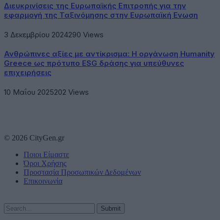
Διευκρινίσεις της Ευρωπαϊκής Επιτροπής για την
εφαρμογή της Ταξινόμησης στην Ευρωπαϊκή Ενωση
3 Δεκεμβρίου 2024
290
Views
Ανθρώπινες αξίες με αντίκρισμα: Η οργάνωση Humanity
Greece ως πρότυπο ESG δράσης για υπεύθυνες
επιχειρήσεις
10 Μαΐου 2025
202
Views
© 2026 CityGen.gr
Ποιοι Είμαστε
Όροι Χρήσης
Προστασία Προσωπικών Δεδομένων
Επικοινωνία
Submit