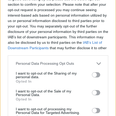
Περιφέρεια αποκτά ένα πρωτοποριακό ψηφιακό
section to confirm your selection. Please note that after your
εργαλείο λογοδοσίας»
opt-out request is processed you may continue seeing
interest-based ads based on personal information utilized by
6 Αυγούστου 2026
us or personal information disclosed to third parties prior to
your opt-out. You may separately opt-out of the further
Δήμος Αθηναίων: 43 σχολικές αυλές γίνονται πιο
disclosure of your personal information by third parties on the
πράσινες και πιο δροσερές
IAB’s list of downstream participants. This information may
5 Αυγούστου 2026
also be disclosed by us to third parties on the
IAB’s List of
Downstream Participants
that may further disclose it to other
Η FARIA Renewables προχώρησε στην ηλεκτροδότηση
third parties.
του αιολικού πάρκου Faria Αίολος Λάρυμνα
Personal Data Processing Opt Outs
5 Αυγούστου 2026
I want to opt-out of the Sharing of my
personal data.
ΥΠΕΝ: Διευρύνεται ο κατάλογος των
Opted In
Προστατευόμενων Τοπίων σε 12
I want to opt-out of the Sale of my
4 Αυγούστου 2026
Personal Data.
Opted In
Newsletter Citygen.gr
I want to opt-out of processing my
Personal Data for Targeted Advertising.
Λάβετε όλα τα τελευταία νέα από τον χώρο της Πολιτικής