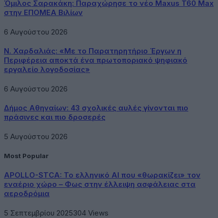
Όμιλος Σαρακάκη: Παραχώρησε το νέο Maxus T60 Max
στην ΕΠΟΜΕΑ Βιλίων
6 Αυγούστου 2026
Ν. Χαρδαλιάς: «Με το Παρατηρητήριο Έργων η
Περιφέρεια αποκτά ένα πρωτοποριακό ψηφιακό
εργαλείο λογοδοσίας»
6 Αυγούστου 2026
Δήμος Αθηναίων: 43 σχολικές αυλές γίνονται πιο
πράσινες και πιο δροσερές
5 Αυγούστου 2026
Most Popular
APOLLO-STCA: Το ελληνικό AI που «θωρακίζει» τον
εναέριο χώρο – Φως στην έλλειψη ασφάλειας στα
αεροδρόμια
5 Σεπτεμβρίου 2025
304
Views