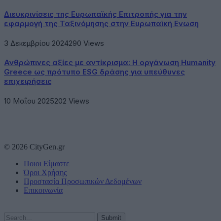
Διευκρινίσεις της Ευρωπαϊκής Επιτροπής για την
εφαρμογή της Ταξινόμησης στην Ευρωπαϊκή Ενωση
3 Δεκεμβρίου 2024
290
Views
Ανθρώπινες αξίες με αντίκρισμα: Η οργάνωση Humanity
Greece ως πρότυπο ESG δράσης για υπεύθυνες
επιχειρήσεις
10 Μαΐου 2025
202
Views
© 2026 CityGen.gr
Ποιοι Είμαστε
Όροι Χρήσης
Προστασία Προσωπικών Δεδομένων
Επικοινωνία
Submit