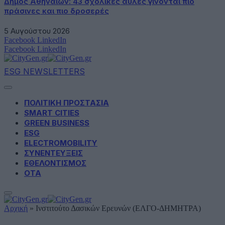
Δήμος Αθηναίων: 43 σχολικές αυλές γίνονται πιο
πράσινες και πιο δροσερές
5 Αυγούστου 2026
Facebook
LinkedIn
Facebook
LinkedIn
ESG NEWSLETTERS
ΠΟΛΙΤΙΚΗ ΠΡΟΣΤΑΣΙΑ
SMART CITIES
GREEN BUSINESS
ESG
ELECTROMOBILITY
ΣΥΝΕΝΤΕΥΞΕΙΣ
ΕΘΕΛΟΝΤΙΣΜΟΣ
ΟΤΑ
Αρχική
»
Ινστιτούτο Δασικών Ερευνών (ΕΛΓΟ-ΔΗΜΗΤΡΑ)