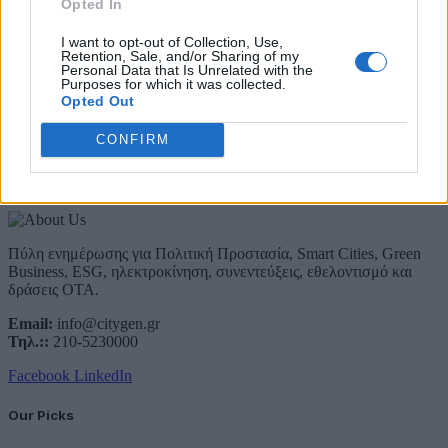
Opted In
Προστασίας, του ESG, του Green Business και των ΟΤΑ
I want to opt-out of Collection, Use,
Email
Retention, Sale, and/or Sharing of my
Συμφωνώ με την Πολιτική Δεδομένων
Personal Data that Is Unrelated with the
Purposes for which it was collected.
Opted Out
CONFIRM
About Us
Πύλη ενημέρωσης για Πολιτική Προστασία, Smart Cities, Green
Business, ESG, ηλεκτροκίνηση, συνεντεύξεις, εθελοντισμό και
δράσεις ΟΤΑ.
Email:
info@citygen.gr
Τηλ.::
210-5230000
Facebook
LinkedIn
Our Picks