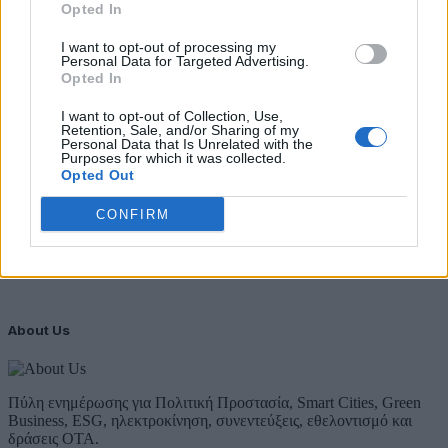
ΥΠΕΝ: Διευρύνεται ο κατάλογος των
Opted In
Προστατευόμενων Τοπίων σε 12
I want to opt-out of processing my
4 Αυγούστου 2026
Personal Data for Targeted Advertising.
Opted In
Newsletter Citygen.gr
I want to opt-out of Collection, Use,
Retention, Sale, and/or Sharing of my
Λάβετε όλα τα τελευταία νέα από τον χώρο της Πολιτικής
Personal Data that Is Unrelated with the
Προστασίας, του ESG, του Green Business και των ΟΤΑ
Purposes for which it was collected.
Opted Out
Email
Συμφωνώ με την Πολιτική Δεδομένων
CONFIRM
About Us
Πύλη ενημέρωσης για Πολιτική Προστασία, Smart Cities, Green
Business, ESG, ηλεκτροκίνηση, συνεντεύξεις, εθελοντισμό και
δράσεις ΟΤΑ.