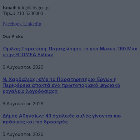
Email:
info@citygen.gr
Τηλ.::
210-5230000
Facebook
LinkedIn
Our Picks
Όμιλος Σαρακάκη: Παραχώρησε το νέο Maxus T60 Max
στην ΕΠΟΜΕΑ Βιλίων
6 Αυγούστου 2026
Ν. Χαρδαλιάς: «Με το Παρατηρητήριο Έργων η
Περιφέρεια αποκτά ένα πρωτοποριακό ψηφιακό
εργαλείο λογοδοσίας»
6 Αυγούστου 2026
Δήμος Αθηναίων: 43 σχολικές αυλές γίνονται πιο
πράσινες και πιο δροσερές
5 Αυγούστου 2026