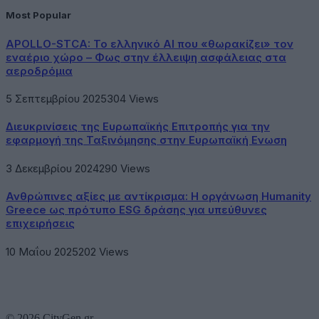
Most Popular
APOLLO-STCA: Το ελληνικό AI που «θωρακίζει» τον
εναέριο χώρο – Φως στην έλλειψη ασφάλειας στα
αεροδρόμια
5 Σεπτεμβρίου 2025
304
Views
Διευκρινίσεις της Ευρωπαϊκής Επιτροπής για την
εφαρμογή της Ταξινόμησης στην Ευρωπαϊκή Ενωση
3 Δεκεμβρίου 2024
290
Views
Ανθρώπινες αξίες με αντίκρισμα: Η οργάνωση Humanity
Greece ως πρότυπο ESG δράσης για υπεύθυνες
επιχειρήσεις
10 Μαΐου 2025
202
Views
© 2026 CityGen.gr