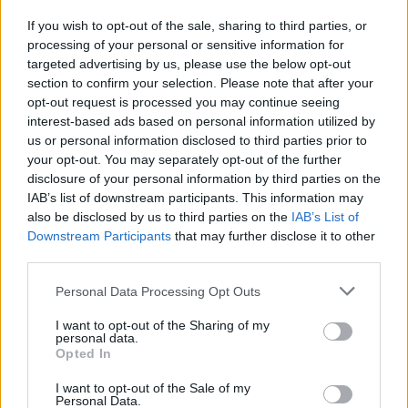
If you wish to opt-out of the sale, sharing to third parties, or
Όμιλος Σαρακάκη: Παραχώρησε το νέο Maxus T60 Max
processing of your personal or sensitive information for
στην ΕΠΟΜΕΑ Βιλίων
targeted advertising by us, please use the below opt-out
section to confirm your selection. Please note that after your
6 Αυγούστου 2026
opt-out request is processed you may continue seeing
interest-based ads based on personal information utilized by
Ν. Χαρδαλιάς: «Με το Παρατηρητήριο Έργων η
us or personal information disclosed to third parties prior to
Περιφέρεια αποκτά ένα πρωτοποριακό ψηφιακό
εργαλείο λογοδοσίας»
your opt-out. You may separately opt-out of the further
disclosure of your personal information by third parties on the
6 Αυγούστου 2026
IAB’s list of downstream participants. This information may
also be disclosed by us to third parties on the
IAB’s List of
Δήμος Αθηναίων: 43 σχολικές αυλές γίνονται πιο
Downstream Participants
that may further disclose it to other
πράσινες και πιο δροσερές
third parties.
5 Αυγούστου 2026
Personal Data Processing Opt Outs
Η FARIA Renewables προχώρησε στην ηλεκτροδότηση
I want to opt-out of the Sharing of my
του αιολικού πάρκου Faria Αίολος Λάρυμνα
personal data.
Opted In
5 Αυγούστου 2026
I want to opt-out of the Sale of my
Personal Data.