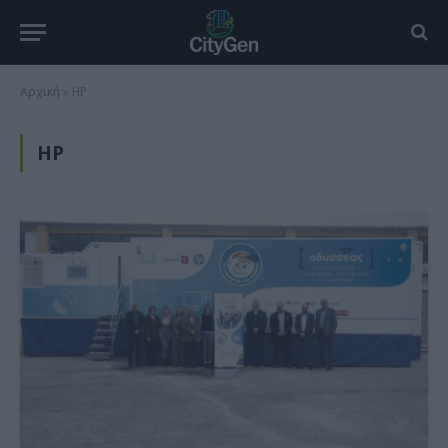
Αρχική
»
HP
HP