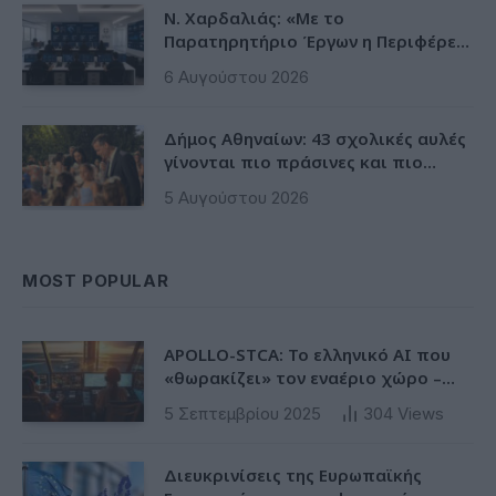
Ν. Χαρδαλιάς: «Με το
Παρατηρητήριο Έργων η Περιφέρεια
αποκτά ένα πρωτοποριακό
6 Αυγούστου 2026
ψηφιακό εργαλείο λογοδοσίας»
Δήμος Αθηναίων: 43 σχολικές αυλές
γίνονται πιο πράσινες και πιο
δροσερές
5 Αυγούστου 2026
MOST POPULAR
APOLLO-STCA: Το ελληνικό AI που
«θωρακίζει» τον εναέριο χώρο –
Φως στην έλλειψη ασφάλειας στα
5 Σεπτεμβρίου 2025
304
Views
αεροδρόμια
Διευκρινίσεις της Ευρωπαϊκής