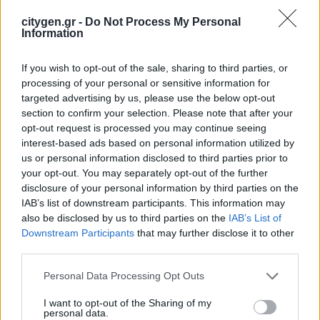
στην ηλεκτροδότηση του αιολικού
πάρκου Faria Αίολος Λάρυμνα
citygen.gr -
Do Not Process My Personal
Information
5 Αυγούστου 2026
If you wish to opt-out of the sale, sharing to third parties, or
ΥΠΕΝ: Διευρύνεται ο κατάλογος των
processing of your personal or sensitive information for
Προστατευόμενων Τοπίων σε 12
targeted advertising by us, please use the below opt-out
section to confirm your selection. Please note that after your
4 Αυγούστου 2026
opt-out request is processed you may continue seeing
interest-based ads based on personal information utilized by
us or personal information disclosed to third parties prior to
your opt-out. You may separately opt-out of the further
disclosure of your personal information by third parties on the
IAB’s list of downstream participants. This information may
also be disclosed by us to third parties on the
IAB’s List of
Newsletter Citygen.gr
Downstream Participants
that may further disclose it to other
third parties.
Λάβετε όλα τα τελευταία νέα από τον χώρο
της Πολιτικής Προστασίας, του ESG, του Green
Personal Data Processing Opt Outs
Business και των ΟΤΑ
I want to opt-out of the Sharing of my
personal data.