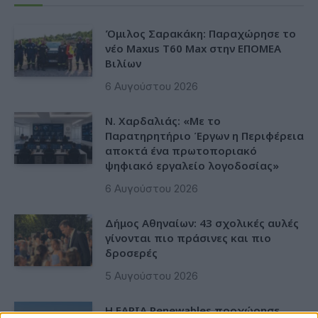
Όμιλος Σαρακάκη: Παραχώρησε το
νέο Maxus T60 Max στην ΕΠΟΜΕΑ
Βιλίων
6 Αυγούστου 2026
Ν. Χαρδαλιάς: «Με το
Παρατηρητήριο Έργων η Περιφέρεια
αποκτά ένα πρωτοποριακό
ψηφιακό εργαλείο λογοδοσίας»
6 Αυγούστου 2026
Δήμος Αθηναίων: 43 σχολικές αυλές
γίνονται πιο πράσινες και πιο
δροσερές
5 Αυγούστου 2026
Η FARIA Renewables προχώρησε