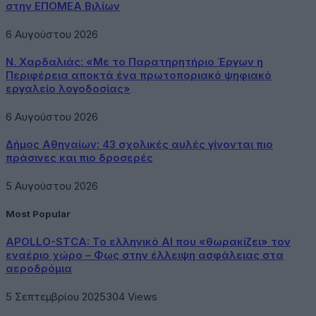
στην ΕΠΟΜΕΑ Βιλίων
6 Αυγούστου 2026
Ν. Χαρδαλιάς: «Με το Παρατηρητήριο Έργων η
Περιφέρεια αποκτά ένα πρωτοποριακό ψηφιακό
εργαλείο λογοδοσίας»
6 Αυγούστου 2026
Δήμος Αθηναίων: 43 σχολικές αυλές γίνονται πιο
πράσινες και πιο δροσερές
5 Αυγούστου 2026
Most Popular
APOLLO-STCA: Το ελληνικό AI που «θωρακίζει» τον
εναέριο χώρο – Φως στην έλλειψη ασφάλειας στα
αεροδρόμια
5 Σεπτεμβρίου 2025
304
Views