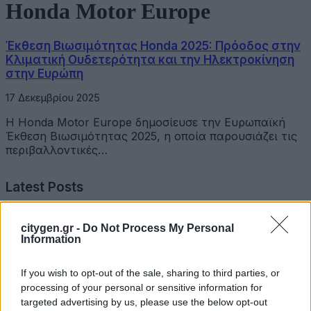
Honda Motor Europe
Έκθεση Βιωσιμότητας Honda 2025: Πρόοδος στην
Κλιματική Ουδετερότητα και την Ηλεκτροκίνηση
στην Ευρώπη
17 Δεκεμβρίου 2025
Η Honda Motor Europe δημοσίευσε την Ευρωπαϊκή
Έκθεση Βιωσιμότητας 2025, η οποία παρουσιάζει τις
περιβαλλοντικές…
Latest Posts
Όμιλος Σαρακάκη: Παραχώρησε το νέο Maxus T60 Max
citygen.gr -
Do Not Process My Personal
στην ΕΠΟΜΕΑ Βιλίων
Information
6 Αυγούστου 2026
If you wish to opt-out of the sale, sharing to third parties, or
processing of your personal or sensitive information for
Ν. Χαρδαλιάς: «Με το Παρατηρητήριο Έργων η
targeted advertising by us, please use the below opt-out
Περιφέρεια αποκτά ένα πρωτοποριακό ψηφιακό