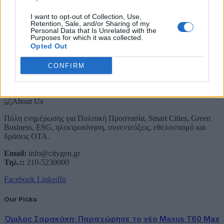
Email
I want to opt-out of Collection, Use,
Retention, Sale, and/or Sharing of my
Συμφωνώ με την Πολιτική Δεδομένων
Personal Data that Is Unrelated with the
Purposes for which it was collected.
Opted Out
CONFIRM
About Us
Πύλη ενημέρωσης για Πολιτική Προστασία, Smart Cities, Green
Business, ESG, ηλεκτροκίνηση, συνεντεύξεις, εθελοντισμό και
δράσεις ΟΤΑ.
Email:
info@citygen.gr
Τηλ.::
210-5230000
Facebook
LinkedIn
Our Picks
Όμιλος Σαρακάκη: Παραχώρησε το νέο Maxus T60 Max