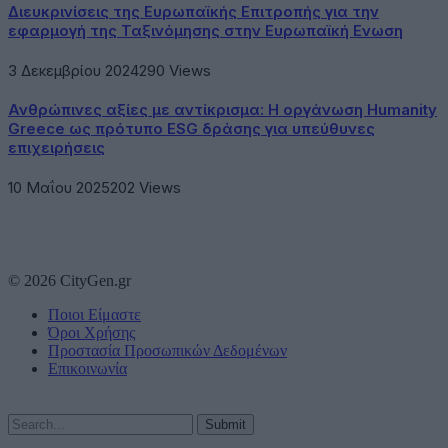
Διευκρινίσεις της Ευρωπαϊκής Επιτροπής για την
εφαρμογή της Ταξινόμησης στην Ευρωπαϊκή Ενωση
3 Δεκεμβρίου 2024
290
Views
Ανθρώπινες αξίες με αντίκρισμα: Η οργάνωση Humanity
Greece ως πρότυπο ESG δράσης για υπεύθυνες
επιχειρήσεις
10 Μαΐου 2025
202
Views
© 2026 CityGen.gr
Ποιοι Είμαστε
Όροι Χρήσης
Προστασία Προσωπικών Δεδομένων
Επικοινωνία
Submit