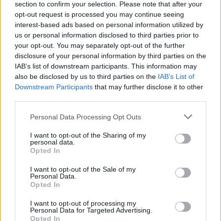
section to confirm your selection. Please note that after your
εργαλείο λογοδοσίας»
opt-out request is processed you may continue seeing
6 Αυγούστου 2026
interest-based ads based on personal information utilized by
us or personal information disclosed to third parties prior to
Δήμος Αθηναίων: 43 σχολικές αυλές γίνονται πιο
your opt-out. You may separately opt-out of the further
πράσινες και πιο δροσερές
disclosure of your personal information by third parties on the
IAB’s list of downstream participants. This information may
5 Αυγούστου 2026
also be disclosed by us to third parties on the
IAB’s List of
Downstream Participants
that may further disclose it to other
Η FARIA Renewables προχώρησε στην ηλεκτροδότηση
third parties.
του αιολικού πάρκου Faria Αίολος Λάρυμνα
Personal Data Processing Opt Outs
5 Αυγούστου 2026
I want to opt-out of the Sharing of my
ΥΠΕΝ: Διευρύνεται ο κατάλογος των
personal data.
Προστατευόμενων Τοπίων σε 12
Opted In
4 Αυγούστου 2026
I want to opt-out of the Sale of my
Personal Data.
Opted In
Newsletter Citygen.gr
I want to opt-out of processing my
Λάβετε όλα τα τελευταία νέα από τον χώρο της Πολιτικής
Personal Data for Targeted Advertising.
Προστασίας, του ESG, του Green Business και των ΟΤΑ
Opted In