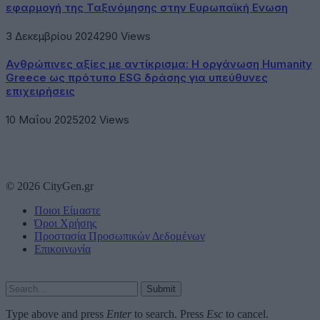
εφαρμογή της Ταξινόμησης στην Ευρωπαϊκή Ενωση
3 Δεκεμβρίου 2024
290
Views
Ανθρώπινες αξίες με αντίκρισμα: Η οργάνωση Humanity
Greece ως πρότυπο ESG δράσης για υπεύθυνες
επιχειρήσεις
10 Μαΐου 2025
202
Views
© 2026 CityGen.gr
Ποιοι Είμαστε
Όροι Χρήσης
Προστασία Προσωπικών Δεδομένων
Επικοινωνία
Submit
Type above and press
Enter
to search. Press
Esc
to cancel.