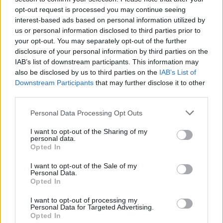
opt-out request is processed you may continue seeing
6 Αυγούστου 2026
interest-based ads based on personal information utilized by
us or personal information disclosed to third parties prior to
Δήμος Αθηναίων: 43 σχολικές αυλές γίνονται πιο
your opt-out. You may separately opt-out of the further
πράσινες και πιο δροσερές
disclosure of your personal information by third parties on the
IAB’s list of downstream participants. This information may
5 Αυγούστου 2026
also be disclosed by us to third parties on the
IAB’s List of
Η FARIA Renewables προχώρησε στην ηλεκτροδότηση
Downstream Participants
that may further disclose it to other
του αιολικού πάρκου Faria Αίολος Λάρυμνα
third parties.
5 Αυγούστου 2026
Personal Data Processing Opt Outs
ΥΠΕΝ: Διευρύνεται ο κατάλογος των
I want to opt-out of the Sharing of my
personal data.
Προστατευόμενων Τοπίων σε 12
Opted In
4 Αυγούστου 2026
I want to opt-out of the Sale of my
Personal Data.
Newsletter Citygen.gr
Opted In
Λάβετε όλα τα τελευταία νέα από τον χώρο της Πολιτικής
I want to opt-out of processing my
Personal Data for Targeted Advertising.
Προστασίας, του ESG, του Green Business και των ΟΤΑ
Opted In