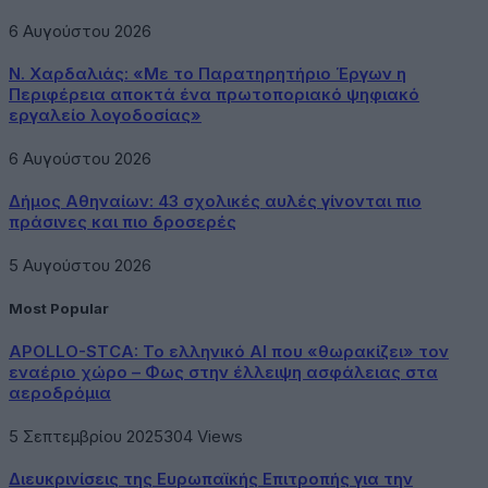
6 Αυγούστου 2026
Ν. Χαρδαλιάς: «Με το Παρατηρητήριο Έργων η
Περιφέρεια αποκτά ένα πρωτοποριακό ψηφιακό
εργαλείο λογοδοσίας»
6 Αυγούστου 2026
Δήμος Αθηναίων: 43 σχολικές αυλές γίνονται πιο
πράσινες και πιο δροσερές
5 Αυγούστου 2026
Most Popular
APOLLO-STCA: Το ελληνικό AI που «θωρακίζει» τον
εναέριο χώρο – Φως στην έλλειψη ασφάλειας στα
αεροδρόμια
5 Σεπτεμβρίου 2025
304
Views
Διευκρινίσεις της Ευρωπαϊκής Επιτροπής για την