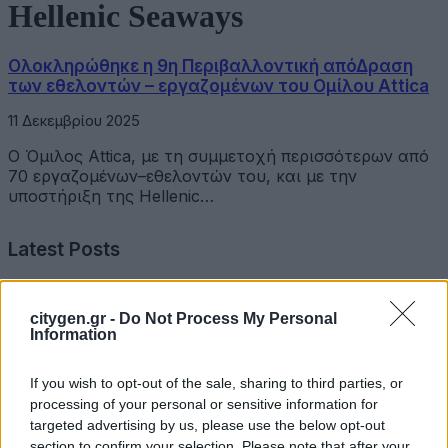
Hellenic Seaways
Ολοκληρώθηκε η 9η Περιβαλλοντική απόΔραση
των εθελοντών – εργαζομένων του Ομίλου Attica
11 Δεκεμβρίου 2025
Ο Όμιλος Attica, με τη συμμετοχή περισσότερων από
70 εργαζομένων–εθελοντών του, και με την
υποστήριξη της Hellenic…
Latest Posts
Όμιλος Σαρακάκη: Παραχώρησε το νέο Maxus T60 Max
citygen.gr -
Do Not Process My Personal
στην ΕΠΟΜΕΑ Βιλίων
Information
6 Αυγούστου 2026
If you wish to opt-out of the sale, sharing to third parties, or
Ν. Χαρδαλιάς: «Με το Παρατηρητήριο Έργων η
processing of your personal or sensitive information for
Περιφέρεια αποκτά ένα πρωτοποριακό ψηφιακό
targeted advertising by us, please use the below opt-out
εργαλείο λογοδοσίας»
section to confirm your selection. Please note that after your