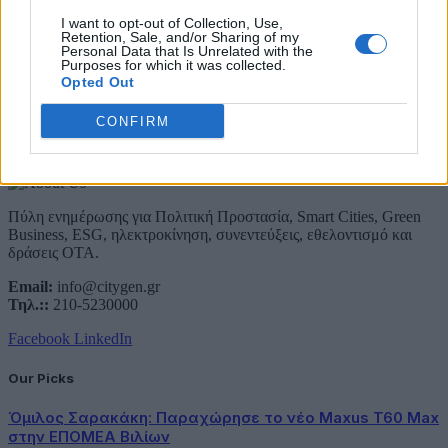
Email
I want to opt-out of Collection, Use,
Συμφωνώ με την Πολιτική Δεδομένων
Retention, Sale, and/or Sharing of my
Personal Data that Is Unrelated with the
Purposes for which it was collected.
Opted Out
CONFIRM
About Us
Πύλη ενημέρωσης για Πολιτική Προστασία, Smart Cities, Green
Business, ESG, ηλεκτροκίνηση, συνεντεύξεις, εθελοντισμό και
δράσεις ΟΤΑ.
Email:
info@citygen.gr
Τηλ.::
210-5230000
Facebook
LinkedIn
Our Picks
Όμιλος Σαρακάκη: Παραχώρησε το νέο Maxus T60 Max
στην ΕΠΟΜΕΑ Βιλίων