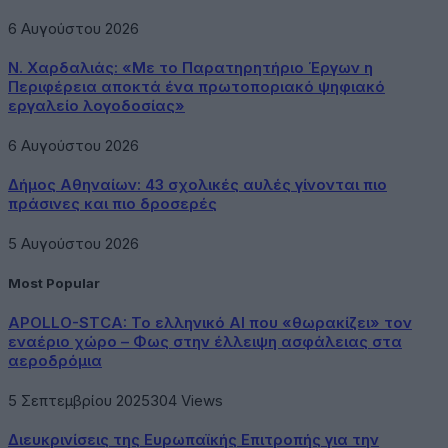
6 Αυγούστου 2026
Ν. Χαρδαλιάς: «Με το Παρατηρητήριο Έργων η
Περιφέρεια αποκτά ένα πρωτοποριακό ψηφιακό
εργαλείο λογοδοσίας»
6 Αυγούστου 2026
Δήμος Αθηναίων: 43 σχολικές αυλές γίνονται πιο
πράσινες και πιο δροσερές
5 Αυγούστου 2026
Most Popular
APOLLO-STCA: Το ελληνικό AI που «θωρακίζει» τον
εναέριο χώρο – Φως στην έλλειψη ασφάλειας στα
αεροδρόμια
5 Σεπτεμβρίου 2025
304
Views
Διευκρινίσεις της Ευρωπαϊκής Επιτροπής για την