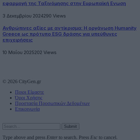
εφαρμογή της Ταξινόμησης στην Ευρωπαϊκή Ενωση
3 Δεκεμβρίου 2024
290
Views
Ανθρώπινες αξίες με αντίκρισμα: Η οργάνωση Humanity
Greece ως πρότυπο ESG δράσης για υπεύθυνες
επιχειρήσεις
10 Μαΐου 2025
202
Views
© 2026 CityGen.gr
Ποιοι Είμαστε
Όροι Χρήσης
Προστασία Προσωπικών Δεδομένων
Επικοινωνία
Submit
Type above and press
Enter
to search. Press
Esc
to cancel.