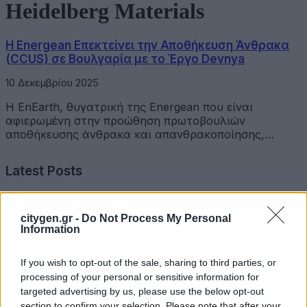
Heidelberg Materials
Η Energean Επεκτείνει την Αποθήκευση Άνθρακα
(CCUS) σε Βουλγαρία με το Έργο Devnya
10 Δεκεμβρίου 2025
Η EnEarth, θυγατρική της Energean που είναι
αφιερωμένη στην προώθηση πρωτοβουλιών
αποθήκευσης άνθρακα και απανθρακοποίησης,…
Latest Posts
Όμιλος Σαρακάκη: Παραχώρησε το νέο Maxus T60 Max
citygen.gr -
Do Not Process My Personal
στην ΕΠΟΜΕΑ Βιλίων
Information
6 Αυγούστου 2026
If you wish to opt-out of the sale, sharing to third parties, or
Ν. Χαρδαλιάς: «Με το Παρατηρητήριο Έργων η
processing of your personal or sensitive information for
Περιφέρεια αποκτά ένα πρωτοποριακό ψηφιακό
targeted advertising by us, please use the below opt-out
εργαλείο λογοδοσίας»
section to confirm your selection. Please note that after your