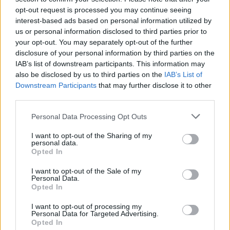
opt-out request is processed you may continue seeing
6 Αυγούστου 2026
interest-based ads based on personal information utilized by
us or personal information disclosed to third parties prior to
Δήμος Αθηναίων: 43 σχολικές αυλές γίνονται πιο
your opt-out. You may separately opt-out of the further
πράσινες και πιο δροσερές
disclosure of your personal information by third parties on the
IAB’s list of downstream participants. This information may
5 Αυγούστου 2026
also be disclosed by us to third parties on the
IAB’s List of
Η FARIA Renewables προχώρησε στην ηλεκτροδότηση
Downstream Participants
that may further disclose it to other
του αιολικού πάρκου Faria Αίολος Λάρυμνα
third parties.
5 Αυγούστου 2026
Personal Data Processing Opt Outs
ΥΠΕΝ: Διευρύνεται ο κατάλογος των
I want to opt-out of the Sharing of my
personal data.
Προστατευόμενων Τοπίων σε 12
Opted In
4 Αυγούστου 2026
I want to opt-out of the Sale of my
Personal Data.
Newsletter Citygen.gr
Opted In
Λάβετε όλα τα τελευταία νέα από τον χώρο της Πολιτικής
I want to opt-out of processing my
Personal Data for Targeted Advertising.
Προστασίας, του ESG, του Green Business και των ΟΤΑ
Opted In