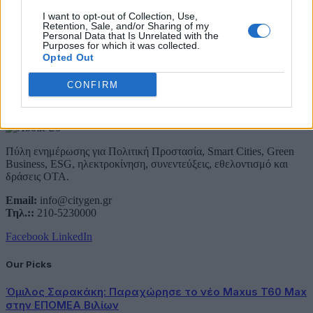
Email
I want to opt-out of Collection, Use,
Συμφωνώ με την Πολιτική Δεδομένων
Retention, Sale, and/or Sharing of my
Personal Data that Is Unrelated with the
Purposes for which it was collected.
Opted Out
CONFIRM
About Us
Πύλη ενημέρωσης για Πολιτική Προστασία, Smart Cities, Green
Business, ESG, ηλεκτροκίνηση, συνεντεύξεις, εθελοντισμό και
δράσεις ΟΤΑ.
Email:
info@citygen.gr
Τηλ.::
210-5230000
Facebook
LinkedIn
Our Picks
Όμιλος Σαρακάκη: Παραχώρησε το νέο Maxus T60 Max
στην ΕΠΟΜΕΑ Βιλίων