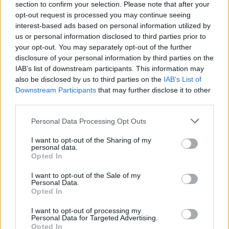
section to confirm your selection. Please note that after your
εργαλείο λογοδοσίας»
opt-out request is processed you may continue seeing
6 Αυγούστου 2026
interest-based ads based on personal information utilized by
us or personal information disclosed to third parties prior to
Δήμος Αθηναίων: 43 σχολικές αυλές γίνονται πιο
your opt-out. You may separately opt-out of the further
πράσινες και πιο δροσερές
disclosure of your personal information by third parties on the
IAB’s list of downstream participants. This information may
5 Αυγούστου 2026
also be disclosed by us to third parties on the
IAB’s List of
Downstream Participants
that may further disclose it to other
Η FARIA Renewables προχώρησε στην ηλεκτροδότηση
third parties.
του αιολικού πάρκου Faria Αίολος Λάρυμνα
Personal Data Processing Opt Outs
5 Αυγούστου 2026
I want to opt-out of the Sharing of my
ΥΠΕΝ: Διευρύνεται ο κατάλογος των
personal data.
Προστατευόμενων Τοπίων σε 12
Opted In
4 Αυγούστου 2026
I want to opt-out of the Sale of my
Personal Data.
Opted In
Newsletter Citygen.gr
I want to opt-out of processing my
Λάβετε όλα τα τελευταία νέα από τον χώρο της Πολιτικής
Personal Data for Targeted Advertising.
Προστασίας, του ESG, του Green Business και των ΟΤΑ
Opted In