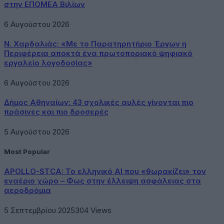
στην ΕΠΟΜΕΑ Βιλίων
6 Αυγούστου 2026
Ν. Χαρδαλιάς: «Με το Παρατηρητήριο Έργων η
Περιφέρεια αποκτά ένα πρωτοποριακό ψηφιακό
εργαλείο λογοδοσίας»
6 Αυγούστου 2026
Δήμος Αθηναίων: 43 σχολικές αυλές γίνονται πιο
πράσινες και πιο δροσερές
5 Αυγούστου 2026
Most Popular
APOLLO-STCA: Το ελληνικό AI που «θωρακίζει» τον
εναέριο χώρο – Φως στην έλλειψη ασφάλειας στα
αεροδρόμια
5 Σεπτεμβρίου 2025
304
Views