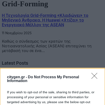
Grid-Forming
Η Τεχνολογία Grid-Forming «Κλειδώνει» το
Μηδενικό Άνθρακα. Η Huawei «Χτίζει» το
Ενεργειακό Μέλλον της ASEAN
11 Νοεμβρίου 2025
Καθώς ο σύνδεσμος των κρατών της
Νοτιοανατολικής Ασίας (ASEAN) επιταχύνει τη
μετάβασή του σε ένα…
Latest Posts
Όμιλος Σαρακάκη: Παραχώρησε το νέο Maxus T60 Max
citygen.gr -
Do Not Process My Personal
στην ΕΠΟΜΕΑ Βιλίων
Information
6 Αυγούστου 2026
If you wish to opt-out of the sale, sharing to third parties, or
processing of your personal or sensitive information for
Ν. Χαρδαλιάς: «Με το Παρατηρητήριο Έργων η
targeted advertising by us, please use the below opt-out
Περιφέρεια αποκτά ένα πρωτοποριακό ψηφιακό