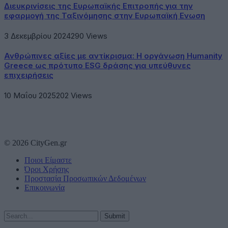
Διευκρινίσεις της Ευρωπαϊκής Επιτροπής για την
εφαρμογή της Ταξινόμησης στην Ευρωπαϊκή Ενωση
3 Δεκεμβρίου 2024
290
Views
Ανθρώπινες αξίες με αντίκρισμα: Η οργάνωση Humanity
Greece ως πρότυπο ESG δράσης για υπεύθυνες
επιχειρήσεις
10 Μαΐου 2025
202
Views
© 2026 CityGen.gr
Ποιοι Είμαστε
Όροι Χρήσης
Προστασία Προσωπικών Δεδομένων
Επικοινωνία
Submit