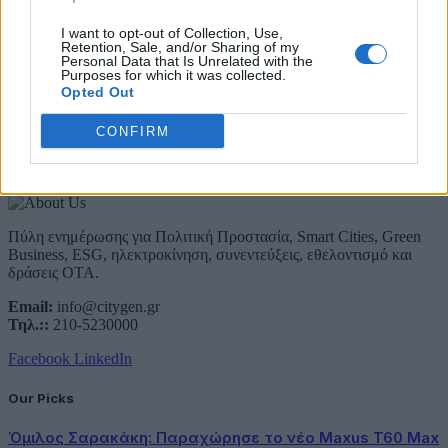
Email
I want to opt-out of Collection, Use,
Retention, Sale, and/or Sharing of my
Συμφωνώ με την Πολιτική Δεδομένων
Personal Data that Is Unrelated with the
Purposes for which it was collected.
Opted Out
CONFIRM
About Us
Πύλη ενημέρωσης για Πολιτική Προστασία, Smart Cities, Green
Business, ESG, ηλεκτροκίνηση, συνεντεύξεις, εθελοντισμό και
δράσεις ΟΤΑ.
Email:
info@citygen.gr
Τηλ.::
210-5230000
Facebook
LinkedIn
Our Picks
Όμιλος Σαρακάκη: Παραχώρησε το νέο Maxus T60 Max