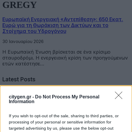
GREGY
Ευρωπαϊκή Ενεργειακή «Αντεπίθεση»: 650 Εκατ.
Ευρώ για τη Θωράκιση των Δικτύων και το
Στοίχημα του Υδρογόνου
30 Ιανουαρίου 2026
Η Ευρωπαϊκή Ένωση βρίσκεται σε ένα κρίσιμο
σταυροδρόμι. Η ενεργειακή κρίση των προηγούμενων
ετών κατέστησε…
Latest Posts
Όμιλος Σαρακάκη: Παραχώρησε το νέο Maxus T60 Max
citygen.gr -
Do Not Process My Personal
στην ΕΠΟΜΕΑ Βιλίων
Information
6 Αυγούστου 2026
If you wish to opt-out of the sale, sharing to third parties, or
processing of your personal or sensitive information for
Ν. Χαρδαλιάς: «Με το Παρατηρητήριο Έργων η
targeted advertising by us, please use the below opt-out
Περιφέρεια αποκτά ένα πρωτοποριακό ψηφιακό