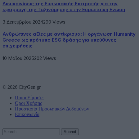
Διευκρινίσεις της Ευρωπαϊκής Επιτροπής για την
εφαρμογή της Ταξινόμησης στην Ευρωπαϊκή Ενωση
3 Δεκεμβρίου 2024
290
Views
Ανθρώπινες αξίες με αντίκρισμα: Η οργάνωση Humanity
Greece ως πρότυπο ESG δράσης για υπεύθυνες
επιχειρήσεις
10 Μαΐου 2025
202
Views
© 2026 CityGen.gr
Ποιοι Είμαστε
Όροι Χρήσης
Προστασία Προσωπικών Δεδομένων
Επικοινωνία
Submit