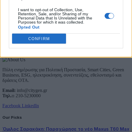
Email
I want to opt-out of Collection, Use,
Retention, Sale, and/or Sharing of my
Συμφωνώ με την Πολιτική Δεδομένων
Personal Data that Is Unrelated with the
Purposes for which it was collected.
Opted Out
CONFIRM
About Us
Πύλη ενημέρωσης για Πολιτική Προστασία, Smart Cities, Green
Business, ESG, ηλεκτροκίνηση, συνεντεύξεις, εθελοντισμό και
δράσεις ΟΤΑ.
Email:
info@citygen.gr
Τηλ.::
210-5230000
Facebook
LinkedIn
Our Picks
Όμιλος Σαρακάκη: Παραχώρησε το νέο Maxus T60 Max