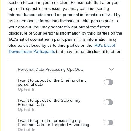
section to confirm your selection. Please note that after your
εργαλείο λογοδοσίας»
opt-out request is processed you may continue seeing
6 Αυγούστου 2026
interest-based ads based on personal information utilized by
us or personal information disclosed to third parties prior to
Δήμος Αθηναίων: 43 σχολικές αυλές γίνονται πιο
your opt-out. You may separately opt-out of the further
πράσινες και πιο δροσερές
disclosure of your personal information by third parties on the
IAB’s list of downstream participants. This information may
5 Αυγούστου 2026
also be disclosed by us to third parties on the
IAB’s List of
Downstream Participants
that may further disclose it to other
Η FARIA Renewables προχώρησε στην ηλεκτροδότηση
third parties.
του αιολικού πάρκου Faria Αίολος Λάρυμνα
Personal Data Processing Opt Outs
5 Αυγούστου 2026
I want to opt-out of the Sharing of my
ΥΠΕΝ: Διευρύνεται ο κατάλογος των
personal data.
Προστατευόμενων Τοπίων σε 12
Opted In
4 Αυγούστου 2026
I want to opt-out of the Sale of my
Personal Data.
Opted In
Newsletter Citygen.gr
I want to opt-out of processing my
Λάβετε όλα τα τελευταία νέα από τον χώρο της Πολιτικής
Personal Data for Targeted Advertising.
Προστασίας, του ESG, του Green Business και των ΟΤΑ
Opted In