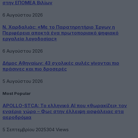
στην ΕΠΟΜΕΑ Βιλίων
6 Αυγούστου 2026
Ν. Χαρδαλιάς: «Με το Παρατηρητήριο Έργων η
Περιφέρεια αποκτά ένα πρωτοποριακό ψηφιακό
εργαλείο λογοδοσίας»
6 Αυγούστου 2026
Δήμος Αθηναίων: 43 σχολικές αυλές γίνονται πιο
πράσινες και πιο δροσερές
5 Αυγούστου 2026
Most Popular
APOLLO-STCA: Το ελληνικό AI που «θωρακίζει» τον
εναέριο χώρο – Φως στην έλλειψη ασφάλειας στα
αεροδρόμια
5 Σεπτεμβρίου 2025
304
Views