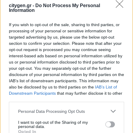
πάρκου Faria Αίολος Λάρυμνα
citygen.gr -
Do Not Process My Personal
Information
5 Αυγούστου 2026
If you wish to opt-out of the sale, sharing to third parties, or
ΥΠΕΝ: Διευρύνεται ο κατάλογος των
processing of your personal or sensitive information for
Προστατευόμενων Τοπίων σε 12
targeted advertising by us, please use the below opt-out
4 Αυγούστου 2026
section to confirm your selection. Please note that after your
opt-out request is processed you may continue seeing
interest-based ads based on personal information utilized by
us or personal information disclosed to third parties prior to
your opt-out. You may separately opt-out of the further
disclosure of your personal information by third parties on the
IAB’s list of downstream participants. This information may
Newsletter Citygen.gr
also be disclosed by us to third parties on the
IAB’s List of
Downstream Participants
that may further disclose it to other
third parties.
Λάβετε όλα τα τελευταία νέα από τον χώρο
της Πολιτικής Προστασίας, του ESG, του Green
Personal Data Processing Opt Outs
Business και των ΟΤΑ
I want to opt-out of the Sharing of my
personal data.
Email
Opted In