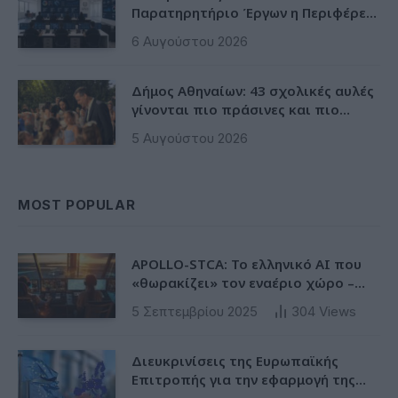
Παρατηρητήριο Έργων η Περιφέρεια
αποκτά ένα πρωτοποριακό
6 Αυγούστου 2026
ψηφιακό εργαλείο λογοδοσίας»
Δήμος Αθηναίων: 43 σχολικές αυλές
γίνονται πιο πράσινες και πιο
δροσερές
5 Αυγούστου 2026
MOST POPULAR
APOLLO-STCA: Το ελληνικό AI που
«θωρακίζει» τον εναέριο χώρο –
Φως στην έλλειψη ασφάλειας στα
5 Σεπτεμβρίου 2025
304
Views
αεροδρόμια
Διευκρινίσεις της Ευρωπαϊκής
Επιτροπής για την εφαρμογή της
Ταξινόμησης στην Ευρωπαϊκή Ενωση