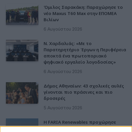
Όμιλος Σαρακάκη: Παραχώρησε το
νέο Maxus T60 Max στην ΕΠΟΜΕΑ
Βιλίων
6 Αυγούστου 2026
Ν. Χαρδαλιάς: «Με το
Παρατηρητήριο Έργων η Περιφέρεια
αποκτά ένα πρωτοποριακό
ψηφιακό εργαλείο λογοδοσίας»
6 Αυγούστου 2026
Δήμος Αθηναίων: 43 σχολικές αυλές
γίνονται πιο πράσινες και πιο
δροσερές
5 Αυγούστου 2026
Η FARIA Renewables προχώρησε
στην ηλεκτροδότηση του αιολικού