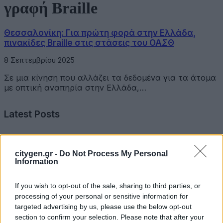
γραφή Braille
Θεσσαλονίκη: Για πρώτη φορά στην Ελλάδα,
πινακίδες Braille στις στάσεις του ΟΑΣΘ
8 Σεπτεμβρίου 2025
Σε μια κίνηση που αλλάζει τα δεδομένα για τα άτομα
με οπτική αναπηρία στην Ελλάδα,…
Latest Posts
Όμιλος Σαρακάκη: Παραχώρησε το νέο Maxus T60 Max
στην ΕΠΟΜΕΑ Βιλίων
citygen.gr -
Do Not Process My Personal
Information
6 Αυγούστου 2026
If you wish to opt-out of the sale, sharing to third parties, or
Ν. Χαρδαλιάς: «Με το Παρατηρητήριο Έργων η
processing of your personal or sensitive information for
Περιφέρεια αποκτά ένα πρωτοποριακό ψηφιακό
targeted advertising by us, please use the below opt-out
εργαλείο λογοδοσίας»
section to confirm your selection. Please note that after your