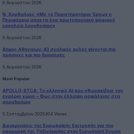
6 Αυγούστου 2026
Ν. Χαρδαλιάς: «Με το Παρατηρητήριο Έργων η
Περιφέρεια αποκτά ένα πρωτοποριακό ψηφιακό
εργαλείο λογοδοσίας»
6 Αυγούστου 2026
Δήμος Αθηναίων: 43 σχολικές αυλές γίνονται πιο
πράσινες και πιο δροσερές
5 Αυγούστου 2026
Most Popular
APOLLO-STCA: Το ελληνικό AI που «θωρακίζει» τον
εναέριο χώρο – Φως στην έλλειψη ασφάλειας στα
αεροδρόμια
5 Σεπτεμβρίου 2025
304
Views
Διευκρινίσεις της Ευρωπαϊκής Επιτροπής για την
εφαρμογή της Ταξινόμησης στην Ευρωπαϊκή Ενωση