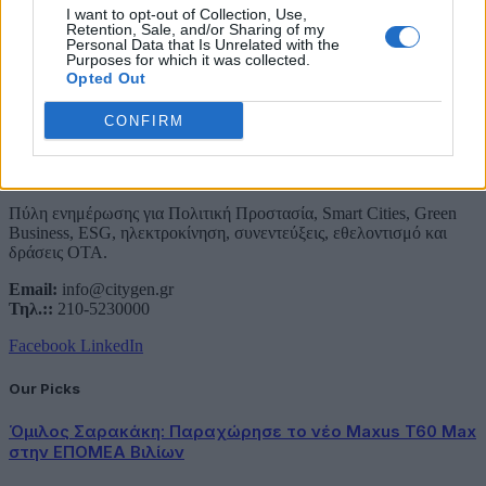
Συμφωνώ με την Πολιτική Δεδομένων
I want to opt-out of Collection, Use,
Retention, Sale, and/or Sharing of my
Personal Data that Is Unrelated with the
Purposes for which it was collected.
Opted Out
CONFIRM
About Us
Πύλη ενημέρωσης για Πολιτική Προστασία, Smart Cities, Green
Business, ESG, ηλεκτροκίνηση, συνεντεύξεις, εθελοντισμό και
δράσεις ΟΤΑ.
Email:
info@citygen.gr
Τηλ.::
210-5230000
Facebook
LinkedIn
Our Picks
Όμιλος Σαρακάκη: Παραχώρησε το νέο Maxus T60 Max
στην ΕΠΟΜΕΑ Βιλίων