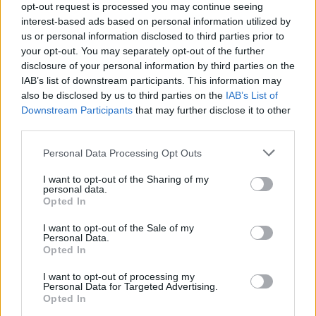
6 Αυγούστου 2026
opt-out request is processed you may continue seeing
interest-based ads based on personal information utilized by
Δήμος Αθηναίων: 43 σχολικές αυλές γίνονται πιο
us or personal information disclosed to third parties prior to
πράσινες και πιο δροσερές
your opt-out. You may separately opt-out of the further
disclosure of your personal information by third parties on the
5 Αυγούστου 2026
IAB’s list of downstream participants. This information may
also be disclosed by us to third parties on the
IAB’s List of
Η FARIA Renewables προχώρησε στην ηλεκτροδότηση
Downstream Participants
that may further disclose it to other
του αιολικού πάρκου Faria Αίολος Λάρυμνα
third parties.
5 Αυγούστου 2026
Personal Data Processing Opt Outs
ΥΠΕΝ: Διευρύνεται ο κατάλογος των
I want to opt-out of the Sharing of my
Προστατευόμενων Τοπίων σε 12
personal data.
Opted In
4 Αυγούστου 2026
I want to opt-out of the Sale of my
Personal Data.
Newsletter Citygen.gr
Opted In
Λάβετε όλα τα τελευταία νέα από τον χώρο της Πολιτικής
I want to opt-out of processing my
Προστασίας, του ESG, του Green Business και των ΟΤΑ
Personal Data for Targeted Advertising.
Opted In
Email