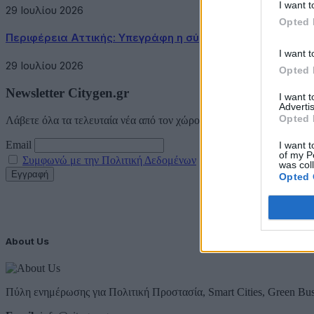
I want t
29 Ιουλίου 2026
Opted 
Περιφέρεια Αττικής: Υπεγράφη η σύμβαση κατασκευής τ
I want t
29 Ιουλίου 2026
Opted 
Newsletter Citygen.gr
I want 
Advertis
Opted 
Λάβετε όλα τα τελευταία νέα από τον χώρο της Πολιτικής Προστασί
Email
I want t
of my P
Συμφωνώ με την Πολιτική Δεδομένων
was col
Opted 
About Us
Πύλη ενημέρωσης για Πολιτική Προστασία, Smart Cities, Green Bus