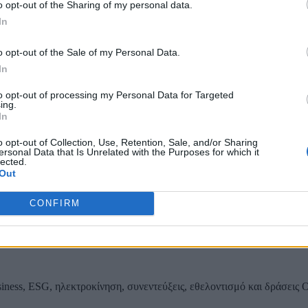
o opt-out of the Sharing of my personal data.
In
ου εσωτερικού δικτύου αποχέτευσης Παιανίας
o opt-out of the Sale of my Personal Data.
In
to opt-out of processing my Personal Data for Targeted
ing.
In
ας, του ESG, του Green Business και των ΟΤΑ
o opt-out of Collection, Use, Retention, Sale, and/or Sharing
ersonal Data that Is Unrelated with the Purposes for which it
lected.
Out
CONFIRM
iness, ESG, ηλεκτροκίνηση, συνεντεύξεις, εθελοντισμό και δράσεις