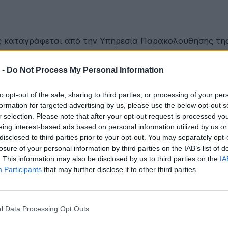
 καταγράφεται από την Υπηρεσία Παρακολούθησης τη
 -
Do Not Process My Personal Information
ου Γαλάζιας Οικονομίας Δυτικής Ελλάδας
to opt-out of the sale, sharing to third parties, or processing of your per
formation for targeted advertising by us, please use the below opt-out s
r selection. Please note that after your opt-out request is processed y
eing interest-based ads based on personal information utilized by us or
ετακινήσεις για όλους
disclosed to third parties prior to your opt-out. You may separately opt-
losure of your personal information by third parties on the IAB’s list of
. This information may also be disclosed by us to third parties on the
IA
Participants
that may further disclose it to other third parties.
ότητα
l Data Processing Opt Outs
έων