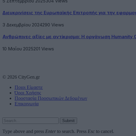
5 Σεπτεμβρίου 2025
304
Views
Διευκρινίσεις της Ευρωπαϊκής Επιτροπής για την εφαρμ
3 Δεκεμβρίου 2024
290
Views
Ανθρώπινες αξίες με αντίκρισμα: Η οργάνωση Humanity 
10 Μαΐου 2025
201
Views
© 2026 CityGen.gr
Ποιοι Είμαστε
Όροι Χρήσης
Προστασία Προσωπικών Δεδομένων
Επικοινωνία
Submit
Type above and press
Enter
to search. Press
Esc
to cancel.