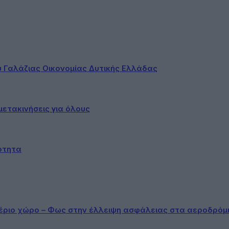
ου Γαλάζιας Οικονομίας Δυτικής Ελλάδας
ετακινήσεις για όλους
ότητα
αέριο χώρο – Φως στην έλλειψη ασφάλειας στα αεροδρόμ