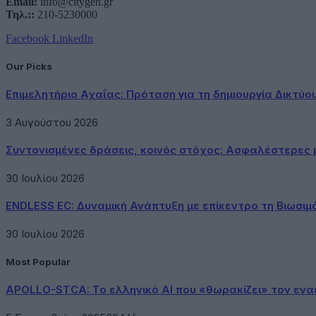
Email:
info@citygen.gr
Τηλ.::
210-5230000
Facebook
LinkedIn
Our Picks
Επιμελητήριο Αχαΐας: Πρόταση για τη δημιουργία Δικτύ
3 Αυγούστου 2026
Συντονισμένες δράσεις, κοινός στόχος: Ασφαλέστερες μ
30 Ιουλίου 2026
ENDLESS EC: Δυναμική Ανάπτυξη με επίκεντρο τη Βιωσιμ
30 Ιουλίου 2026
Most Popular
APOLLO-STCA: Το ελληνικό AI που «θωρακίζει» τον εν