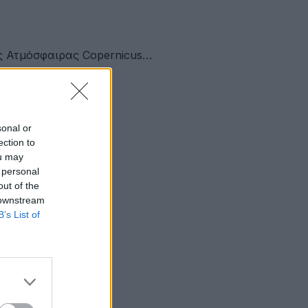
ς Ατμόσφαιρας Copernicus…
sonal or
ection to
ou may
 personal
out of the
 downstream
B’s List of