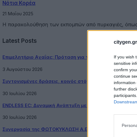
Νότια Κορέα
21 Μαΐου 2025
Η παρακολούθηση των εκπομπών από πυρκαγιές, όπως
Latest Posts
citygen.gr
Επιμελητήριο Αχαΐας: Πρόταση για τη δημιουργία Δικτύ
If you wish 
sensitive in
3 Αυγούστου 2026
confirm you
continue se
Συντονισμένες δράσεις, κοινός στόχος: Ασφαλέστερες μ
information 
further disc
30 Ιουλίου 2026
participants
Downstream 
ENDLESS EC: Δυναμική Ανάπτυξη με επίκεντρο τη Βιωσιμ
30 Ιουλίου 2026
Persona
Συνεργασία της ΦΩΤΟΚΥΚΛΩΣΗ Α.Ε. με τον Δήμο Μεγαρ