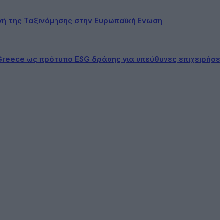
ογή της Ταξινόμησης στην Ευρωπαϊκή Ενωση
Greece ως πρότυπο ESG δράσης για υπεύθυνες επιχειρήσε