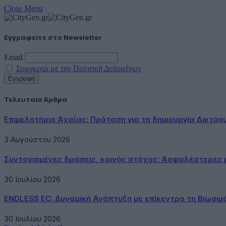
Close Menu
Εγγραφείτε στο Newsletter
Email
Συμφωνώ με την Πολιτική Δεδομένων
Τελευταία Άρθρα
Επιμελητήριο Αχαΐας: Πρόταση για τη δημιουργία Δικτύ
3 Αυγούστου 2026
Συντονισμένες δράσεις, κοινός στόχος: Ασφαλέστερες μ
30 Ιουλίου 2026
ENDLESS EC: Δυναμική Ανάπτυξη με επίκεντρο τη Βιωσιμ
30 Ιουλίου 2026