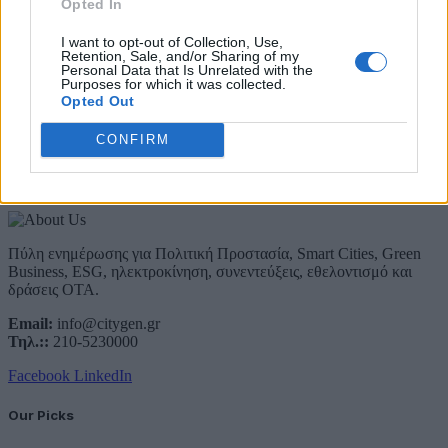
Opted In
Προστασίας, του ESG, του Green Business και των ΟΤΑ
I want to opt-out of Collection, Use,
Email
Retention, Sale, and/or Sharing of my
Συμφωνώ με την Πολιτική Δεδομένων
Personal Data that Is Unrelated with the
Purposes for which it was collected.
Opted Out
CONFIRM
About Us
Πύλη ενημέρωσης για Πολιτική Προστασία, Smart Cities, Green
Business, ESG, ηλεκτροκίνηση, συνεντεύξεις, εθελοντισμό και
δράσεις ΟΤΑ.
Email:
info@citygen.gr
Τηλ.::
210-5230000
Facebook
LinkedIn
Our Picks