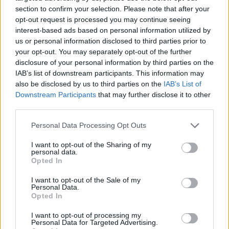
Περιφέρεια αποκτά ένα πρωτοποριακό ψηφιακό
section to confirm your selection. Please note that after your
εργαλείο λογοδοσίας»
opt-out request is processed you may continue seeing
interest-based ads based on personal information utilized by
6 Αυγούστου 2026
us or personal information disclosed to third parties prior to
your opt-out. You may separately opt-out of the further
Δήμος Αθηναίων: 43 σχολικές αυλές γίνονται πιο
disclosure of your personal information by third parties on the
πράσινες και πιο δροσερές
IAB’s list of downstream participants. This information may
5 Αυγούστου 2026
also be disclosed by us to third parties on the
IAB’s List of
Downstream Participants
that may further disclose it to other
Η FARIA Renewables προχώρησε στην ηλεκτροδότηση
third parties.
του αιολικού πάρκου Faria Αίολος Λάρυμνα
Personal Data Processing Opt Outs
5 Αυγούστου 2026
I want to opt-out of the Sharing of my
personal data.
ΥΠΕΝ: Διευρύνεται ο κατάλογος των
Opted In
Προστατευόμενων Τοπίων σε 12
I want to opt-out of the Sale of my
4 Αυγούστου 2026
Personal Data.
Opted In
Newsletter Citygen.gr
I want to opt-out of processing my
Personal Data for Targeted Advertising.
Λάβετε όλα τα τελευταία νέα από τον χώρο της Πολιτικής