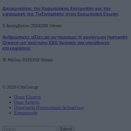
Διευκρινίσεις της Ευρωπαϊκής Επιτροπής για την
εφαρμογή της Ταξινόμησης στην Ευρωπαϊκή Ενωση
3 Δεκεμβρίου 2024
290
Views
Ανθρώπινες αξίες με αντίκρισμα: Η οργάνωση Humanity
Greece ως πρότυπο ESG δράσης για υπεύθυνες
επιχειρήσεις
10 Μαΐου 2025
202
Views
© 2026 CityGen.gr
Ποιοι Είμαστε
Όροι Χρήσης
Προστασία Προσωπικών Δεδομένων
Επικοινωνία
Submit