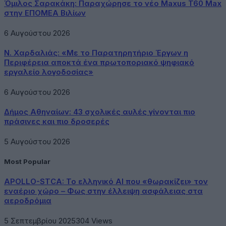
Όμιλος Σαρακάκη: Παραχώρησε το νέο Maxus T60 Max
στην ΕΠΟΜΕΑ Βιλίων
6 Αυγούστου 2026
Ν. Χαρδαλιάς: «Με το Παρατηρητήριο Έργων η
Περιφέρεια αποκτά ένα πρωτοποριακό ψηφιακό
εργαλείο λογοδοσίας»
6 Αυγούστου 2026
Δήμος Αθηναίων: 43 σχολικές αυλές γίνονται πιο
πράσινες και πιο δροσερές
5 Αυγούστου 2026
Most Popular
APOLLO-STCA: Το ελληνικό AI που «θωρακίζει» τον
εναέριο χώρο – Φως στην έλλειψη ασφάλειας στα
αεροδρόμια
5 Σεπτεμβρίου 2025
304
Views