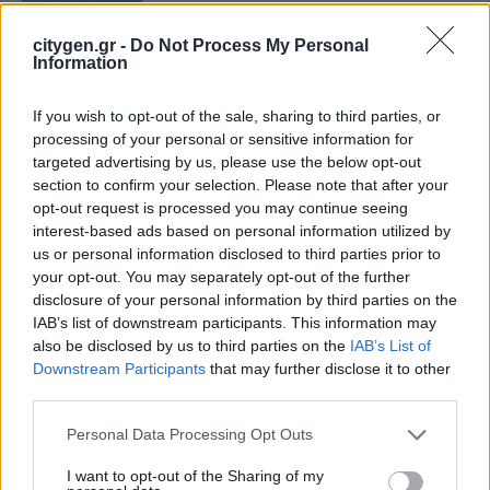
Η FARIA Renewables προχώρησε
στην ηλεκτροδότηση του αιολικού
citygen.gr -
Do Not Process My Personal
πάρκου Faria Αίολος Λάρυμνα
Information
5 Αυγούστου 2026
If you wish to opt-out of the sale, sharing to third parties, or
processing of your personal or sensitive information for
ΥΠΕΝ: Διευρύνεται ο κατάλογος των
targeted advertising by us, please use the below opt-out
Προστατευόμενων Τοπίων σε 12
section to confirm your selection. Please note that after your
4 Αυγούστου 2026
opt-out request is processed you may continue seeing
interest-based ads based on personal information utilized by
us or personal information disclosed to third parties prior to
your opt-out. You may separately opt-out of the further
disclosure of your personal information by third parties on the
IAB’s list of downstream participants. This information may
also be disclosed by us to third parties on the
IAB’s List of
Newsletter Citygen.gr
Downstream Participants
that may further disclose it to other
third parties.
Λάβετε όλα τα τελευταία νέα από τον χώρο
Personal Data Processing Opt Outs
της Πολιτικής Προστασίας, του ESG, του Green
Business και των ΟΤΑ
I want to opt-out of the Sharing of my