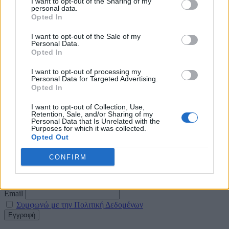
I want to opt-out of the Sharing of my
πράσινες και πιο δροσερές
personal data.
Opted In
5 Αυγούστου 2026
I want to opt-out of the Sale of my
Personal Data.
Η FARIA Renewables προχώρησε στην ηλεκτροδότηση
Opted In
του αιολικού πάρκου Faria Αίολος Λάρυμνα
I want to opt-out of processing my
5 Αυγούστου 2026
Personal Data for Targeted Advertising.
Opted In
ΥΠΕΝ: Διευρύνεται ο κατάλογος των
Προστατευόμενων Τοπίων σε 12
I want to opt-out of Collection, Use,
Retention, Sale, and/or Sharing of my
Personal Data that Is Unrelated with the
4 Αυγούστου 2026
Purposes for which it was collected.
Opted Out
Newsletter Citygen.gr
CONFIRM
Λάβετε όλα τα τελευταία νέα από τον χώρο της Πολιτικής
Προστασίας, του ESG, του Green Business και των ΟΤΑ
Email
Συμφωνώ με την Πολιτική Δεδομένων