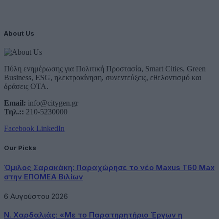
About Us
Πύλη ενημέρωσης για Πολιτική Προστασία, Smart Cities, Green
Business, ESG, ηλεκτροκίνηση, συνεντεύξεις, εθελοντισμό και
δράσεις ΟΤΑ.
Email:
info@citygen.gr
Τηλ.::
210-5230000
Facebook
LinkedIn
Our Picks
Όμιλος Σαρακάκη: Παραχώρησε το νέο Maxus T60 Max
στην ΕΠΟΜΕΑ Βιλίων
6 Αυγούστου 2026
Ν. Χαρδαλιάς: «Με το Παρατηρητήριο Έργων η