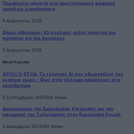
Περιφέρεια αποκτά ένα πρωτοποριακό ψηφιακό
εργαλείο λογοδοσίας»
6 Αυγούστου 2026
Δήμος Αθηναίων: 43 σχολικές αυλές γίνονται πιο
πράσινες και πιο δροσερές
5 Αυγούστου 2026
Most Popular
APOLLO-STCA: Το ελληνικό AI που «θωρακίζει» τον
εναέριο χώρο – Φως στην έλλειψη ασφάλειας στα
αεροδρόμια
5 Σεπτεμβρίου 2025
304
Views
Διευκρινίσεις της Ευρωπαϊκής Επιτροπής για την
εφαρμογή της Ταξινόμησης στην Ευρωπαϊκή Ενωση
3 Δεκεμβρίου 2024
290
Views