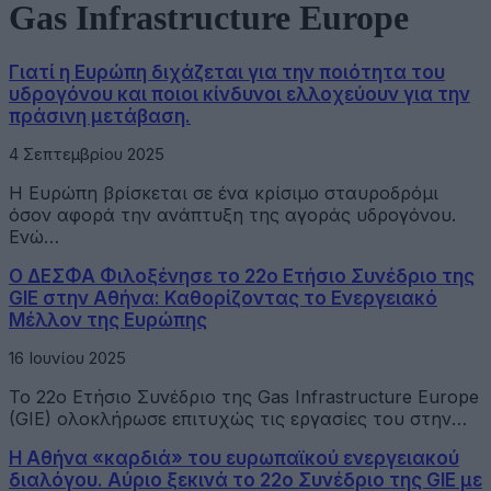
Gas Infrastructure Europe
Γιατί η Ευρώπη διχάζεται για την ποιότητα του
υδρογόνου και ποιοι κίνδυνοι ελλοχεύουν για την
πράσινη μετάβαση.
4 Σεπτεμβρίου 2025
Η Ευρώπη βρίσκεται σε ένα κρίσιμο σταυροδρόμι
όσον αφορά την ανάπτυξη της αγοράς υδρογόνου.
Ενώ…
Ο ΔΕΣΦΑ Φιλοξένησε το 22ο Ετήσιο Συνέδριο της
GIE στην Αθήνα: Καθορίζοντας το Ενεργειακό
Μέλλον της Ευρώπης
16 Ιουνίου 2025
To 22o Ετήσιo Συνέδριο της Gas Infrastructure Europe
(GIE) ολοκλήρωσε επιτυχώς τις εργασίες του στην…
Η Αθήνα «καρδιά» του ευρωπαϊκού ενεργειακού
διαλόγου. Αύριο ξεκινά το 22ο Συνέδριο της GIE με