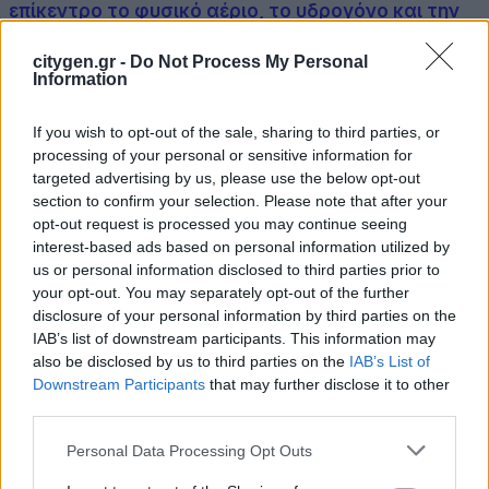
επίκεντρο το φυσικό αέριο, το υδρογόνο και την
ενεργειακή ασφάλεια.
citygen.gr -
Do Not Process My Personal
4 Ιουνίου 2025
Information
Αύριο ξεκινά επίσημα το 22ο Ετήσιο Συνέδριο της Gas
Infrastructure Europe (GIE) στο ξενοδοχείο Athens…
If you wish to opt-out of the sale, sharing to third parties, or
processing of your personal or sensitive information for
targeted advertising by us, please use the below opt-out
Latest Posts
section to confirm your selection. Please note that after your
opt-out request is processed you may continue seeing
Όμιλος Σαρακάκη: Παραχώρησε το νέο Maxus T60 Max
interest-based ads based on personal information utilized by
στην ΕΠΟΜΕΑ Βιλίων
us or personal information disclosed to third parties prior to
your opt-out. You may separately opt-out of the further
6 Αυγούστου 2026
disclosure of your personal information by third parties on the
IAB’s list of downstream participants. This information may
Ν. Χαρδαλιάς: «Με το Παρατηρητήριο Έργων η
also be disclosed by us to third parties on the
IAB’s List of
Περιφέρεια αποκτά ένα πρωτοποριακό ψηφιακό
Downstream Participants
that may further disclose it to other
εργαλείο λογοδοσίας»
third parties.
6 Αυγούστου 2026
Personal Data Processing Opt Outs
Δήμος Αθηναίων: 43 σχολικές αυλές γίνονται πιο