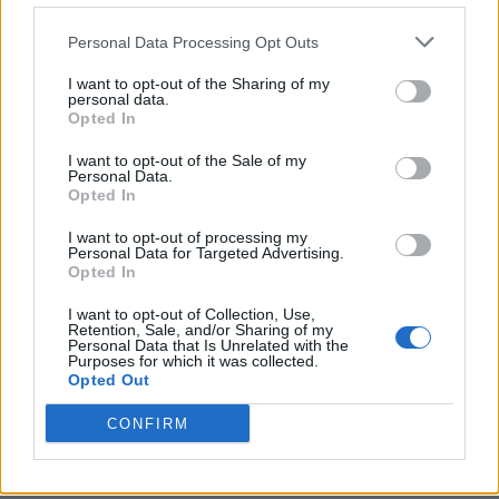
Ν. Χαρδαλιάς: «Με το Παρατηρητήριο Έργων η
Personal Data Processing Opt Outs
Περιφέρεια αποκτά ένα πρωτοποριακό ψηφιακό
εργαλείο λογοδοσίας»
I want to opt-out of the Sharing of my
personal data.
6 Αυγούστου 2026
Opted In
Δήμος Αθηναίων: 43 σχολικές αυλές γίνονται πιο
I want to opt-out of the Sale of my
πράσινες και πιο δροσερές
Personal Data.
Opted In
5 Αυγούστου 2026
I want to opt-out of processing my
Personal Data for Targeted Advertising.
Η FARIA Renewables προχώρησε στην ηλεκτροδότηση
Opted In
του αιολικού πάρκου Faria Αίολος Λάρυμνα
I want to opt-out of Collection, Use,
5 Αυγούστου 2026
Retention, Sale, and/or Sharing of my
Personal Data that Is Unrelated with the
Purposes for which it was collected.
ΥΠΕΝ: Διευρύνεται ο κατάλογος των
Opted Out
Προστατευόμενων Τοπίων σε 12
CONFIRM
4 Αυγούστου 2026
Newsletter Citygen.gr