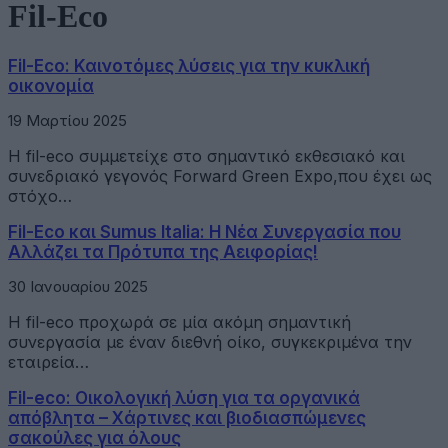
Fil-Eco
Fil-Eco: Καινοτόμες λύσεις για την κυκλική
οικονομία
19 Μαρτίου 2025
Η fil-eco συμμετείχε στο σημαντικό εκθεσιακό και
συνεδριακό γεγονός Forward Green Expo,που έχει ως
στόχο…
Fil-Eco και Sumus Italia: Η Νέα Συνεργασία που
Αλλάζει τα Πρότυπα της Αειφορίας!
30 Ιανουαρίου 2025
Η fil-eco προχωρά σε μία ακόμη σημαντική
συνεργασία με έναν διεθνή οίκο, συγκεκριμένα την
εταιρεία…
Fil-eco: Οικολογική λύση για τα οργανικά
απόβλητα – Χάρτινες και βιοδιασπώμενες
σακούλες για όλους