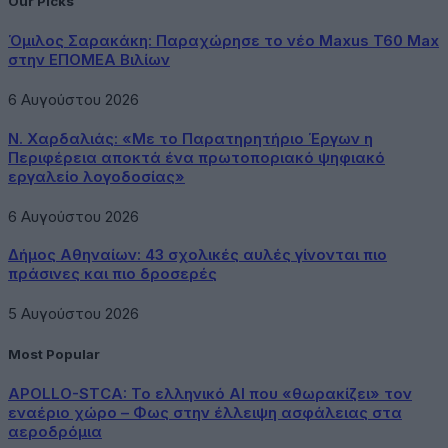
Our Picks
Όμιλος Σαρακάκη: Παραχώρησε το νέο Maxus T60 Max
στην ΕΠΟΜΕΑ Βιλίων
6 Αυγούστου 2026
Ν. Χαρδαλιάς: «Με το Παρατηρητήριο Έργων η
Περιφέρεια αποκτά ένα πρωτοποριακό ψηφιακό
εργαλείο λογοδοσίας»
6 Αυγούστου 2026
Δήμος Αθηναίων: 43 σχολικές αυλές γίνονται πιο
πράσινες και πιο δροσερές
5 Αυγούστου 2026
Most Popular
APOLLO-STCA: Το ελληνικό AI που «θωρακίζει» τον
εναέριο χώρο – Φως στην έλλειψη ασφάλειας στα
αεροδρόμια