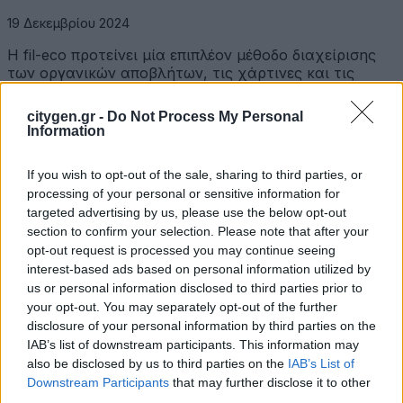
19 Δεκεμβρίου 2024
Η fil-eco προτείνει μία επιπλέον μέθοδο διαχείρισης
των οργανικών αποβλήτων, τις χάρτινες και τις
βιοδιασπώμενες…
citygen.gr -
Do Not Process My Personal
Καινοτόμος λύση για καθαρό περιβάλλον και
Information
φροντίδα των αδέσποτων: Το Pugedon της Fil-Eco
2 Δεκεμβρίου 2024
If you wish to opt-out of the sale, sharing to third parties, or
processing of your personal or sensitive information for
Η Fil-Eco, πρωτοπόρος στην κυκλική οικονομία,
targeted advertising by us, please use the below opt-out
παρουσιάζει το Pugedon: Μια καινοτόμα λύση για την
section to confirm your selection. Please note that after your
ανακύκλωση…
opt-out request is processed you may continue seeing
interest-based ads based on personal information utilized by
Latest Posts
us or personal information disclosed to third parties prior to
your opt-out. You may separately opt-out of the further
disclosure of your personal information by third parties on the
Όμιλος Σαρακάκη: Παραχώρησε το νέο Maxus T60 Max
IAB’s list of downstream participants. This information may
στην ΕΠΟΜΕΑ Βιλίων
also be disclosed by us to third parties on the
IAB’s List of
Downstream Participants
that may further disclose it to other
6 Αυγούστου 2026
third parties.