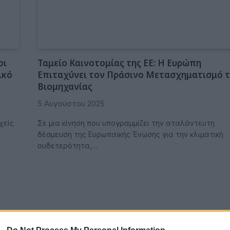
οι
Ταμείο Καινοτομίας της ΕΕ: Η Ευρώπη
ικό
Επιταχύνει τον Πράσινο Μετασχηματισμό τ
Βιομηχανίας
5 Αυγούστου 2025
χείς
Σε μια κίνηση που υπογραμμίζει την αταλάντευτη
δέσμευση της Ευρωπαϊκής Ένωσης για την κλιματική
ουδετερότητα,…