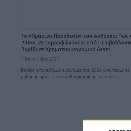
Το «Πράσινο Παράδοξο» του Άνθρακα: Πώς 
Ρύποι Μεταμορφώνονται από Περιβαλλοντ
Βαρίδι σε Χρηματοοικονομικό Asset
9 Ιανουαρίου 2026
Καθώς η παγκόσμια οικονομία του 2026 κινείται με τα
ρυθμούς προς την απανθρακοποίηση, ένα νέο…