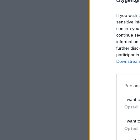
citygen.gr
If you wish 
sensitive in
confirm you
continue se
information 
further disc
participants
Downstream 
Persona
I want t
Opted 
I want t
Opted 