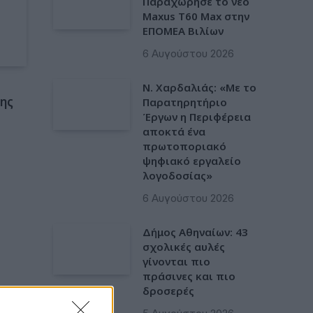
Παραχώρησε το νέο
Maxus T60 Max στην
ΕΠΟΜΕΑ Βιλίων
6 Αυγούστου 2026
Ν. Χαρδαλιάς: «Με το
ης
Παρατηρητήριο
Έργων η Περιφέρεια
αποκτά ένα
πρωτοποριακό
ψηφιακό εργαλείο
λογοδοσίας»
6 Αυγούστου 2026
Δήμος Αθηναίων: 43
σχολικές αυλές
γίνονται πιο
πράσινες και πιο
δροσερές