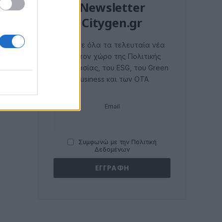
Newsletter
Citygen.gr
Λάβετε όλα τα τελευταία νέα
από τον χώρο της Πολιτικής
Προστασίας, του ESG, του Green
Business και των ΟΤΑ
Email
Συμφωνώ με την Πολιτική
Δεδομένων