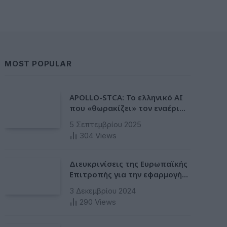
MOST POPULAR
APOLLO-STCA: Το ελληνικό AI
που «θωρακίζει» τον εναέριο
χώρο – Φως στην έλλειψη
5 Σεπτεμβρίου 2025
ασφάλειας στα αεροδρόμια
304
Views
Διευκρινίσεις της Ευρωπαϊκής
Επιτροπής για την εφαρμογή
της Ταξινόμησης στην
3 Δεκεμβρίου 2024
Ευρωπαϊκή Ενωση
290
Views