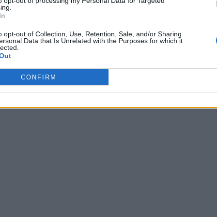
to opt-out of processing my Personal Data for Targeted
ing.
In
o opt-out of Collection, Use, Retention, Sale, and/or Sharing
ersonal Data that Is Unrelated with the Purposes for which it
lected.
Out
CONFIRM