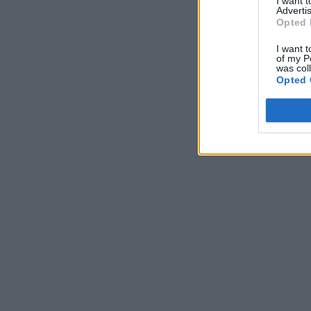
I want 
Advertis
Opted 
I want t
of my P
was col
Opted 