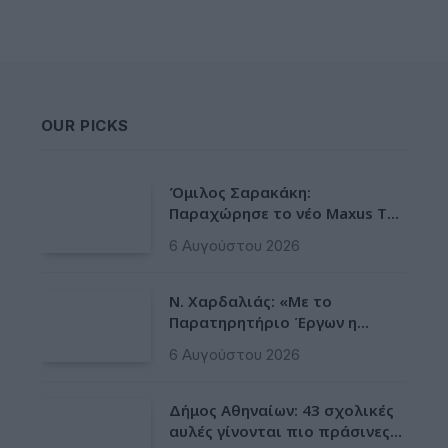
OUR PICKS
Όμιλος Σαρακάκη:
Παραχώρησε το νέο Maxus T60
Max στην ΕΠΟΜΕΑ Βιλίων
6 Αυγούστου 2026
Ν. Χαρδαλιάς: «Με το
Παρατηρητήριο Έργων η
Περιφέρεια αποκτά ένα
6 Αυγούστου 2026
πρωτοποριακό ψηφιακό
εργαλείο λογοδοσίας»
Δήμος Αθηναίων: 43 σχολικές
αυλές γίνονται πιο πράσινες