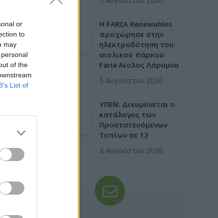
5 Αυγούστου 2026
Η FARIA Renewables
sonal or
προχώρησε στην
ection to
ηλεκτροδότηση του
ou may
αιολικού πάρκου
 personal
Faria Αίολος Λάρυμνα
out of the
 downstream
5 Αυγούστου 2026
B’s List of
ΥΠΕΝ: Διευρύνεται ο
κατάλογος των
Προστατευόμενων
Τοπίων σε 12
4 Αυγούστου 2026