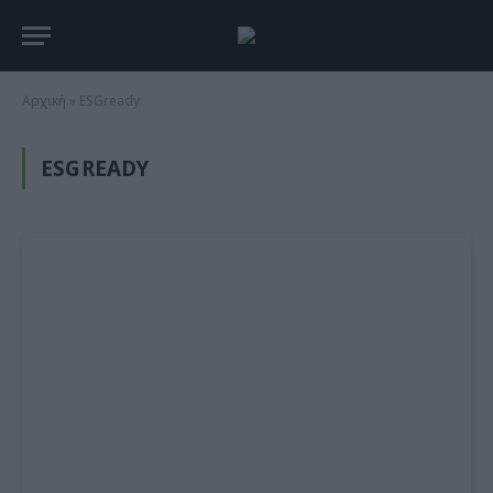
Αρχική
»
ESGready
ESGREADY