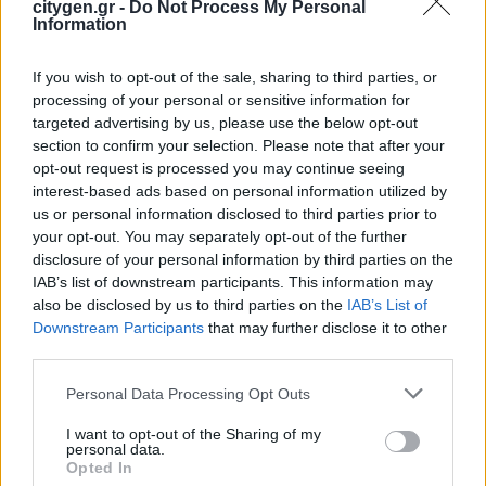
citygen.gr -
Do Not Process My Personal
στην ηλεκτροδότηση του αιολικού
Information
πάρκου Faria Αίολος Λάρυμνα
5 Αυγούστου 2026
If you wish to opt-out of the sale, sharing to third parties, or
processing of your personal or sensitive information for
ΥΠΕΝ: Διευρύνεται ο κατάλογος των
targeted advertising by us, please use the below opt-out
Προστατευόμενων Τοπίων σε 12
section to confirm your selection. Please note that after your
opt-out request is processed you may continue seeing
4 Αυγούστου 2026
interest-based ads based on personal information utilized by
us or personal information disclosed to third parties prior to
your opt-out. You may separately opt-out of the further
disclosure of your personal information by third parties on the
IAB’s list of downstream participants. This information may
also be disclosed by us to third parties on the
IAB’s List of
Downstream Participants
that may further disclose it to other
Newsletter Citygen.gr
third parties.
Personal Data Processing Opt Outs
Λάβετε όλα τα τελευταία νέα από τον χώρο
της Πολιτικής Προστασίας, του ESG, του Green
I want to opt-out of the Sharing of my
Business και των ΟΤΑ
personal data.
Opted In