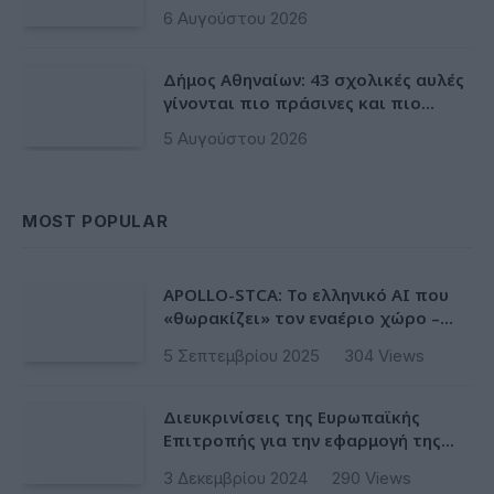
αποκτά ένα πρωτοποριακό
6 Αυγούστου 2026
ψηφιακό εργαλείο λογοδοσίας»
Δήμος Αθηναίων: 43 σχολικές αυλές
γίνονται πιο πράσινες και πιο
δροσερές
5 Αυγούστου 2026
MOST POPULAR
APOLLO-STCA: Το ελληνικό AI που
«θωρακίζει» τον εναέριο χώρο –
Φως στην έλλειψη ασφάλειας στα
5 Σεπτεμβρίου 2025
304
Views
αεροδρόμια
Διευκρινίσεις της Ευρωπαϊκής
Επιτροπής για την εφαρμογή της
Ταξινόμησης στην Ευρωπαϊκή Ενωση
3 Δεκεμβρίου 2024
290
Views