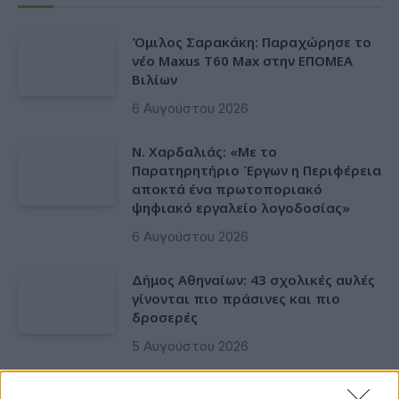
Όμιλος Σαρακάκη: Παραχώρησε το
νέο Maxus T60 Max στην ΕΠΟΜΕΑ
Βιλίων
6 Αυγούστου 2026
Ν. Χαρδαλιάς: «Με το
Παρατηρητήριο Έργων η Περιφέρεια
αποκτά ένα πρωτοποριακό
ψηφιακό εργαλείο λογοδοσίας»
6 Αυγούστου 2026
Δήμος Αθηναίων: 43 σχολικές αυλές
γίνονται πιο πράσινες και πιο
δροσερές
5 Αυγούστου 2026
Η FARIA Renewables προχώρησε