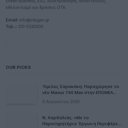
Green Business, ESG, ηλεκτροκίνηση, συνεντεύξεις,
εθελοντισμό και δράσεις ΟΤΑ.
Email:
info@citygen.gr
Τηλ.::
210-5230000
Facebook
LinkedIn
OUR PICKS
Όμιλος Σαρακάκη: Παραχώρησε το
νέο Maxus T60 Max στην ΕΠΟΜΕΑ
Βιλίων
6 Αυγούστου 2026
Ν. Χαρδαλιάς: «Με το
Παρατηρητήριο Έργων η Περιφέρεια