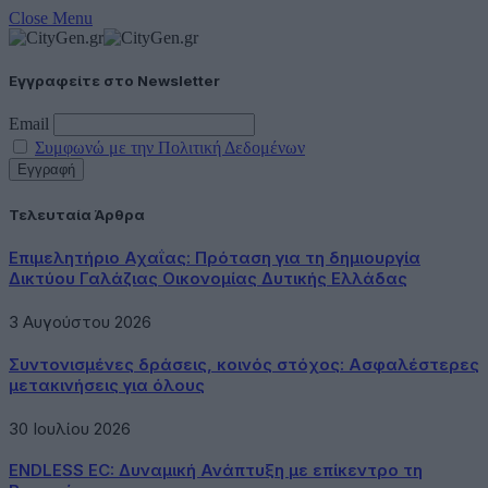
Close Menu
Εγγραφείτε στο Newsletter
Email
Συμφωνώ με την Πολιτική Δεδομένων
Τελευταία Άρθρα
Επιμελητήριο Αχαΐας: Πρόταση για τη δημιουργία
Δικτύου Γαλάζιας Οικονομίας Δυτικής Ελλάδας
3 Αυγούστου 2026
Συντονισμένες δράσεις, κοινός στόχος: Ασφαλέστερες
μετακινήσεις για όλους
30 Ιουλίου 2026
ENDLESS EC: Δυναμική Ανάπτυξη με επίκεντρο τη