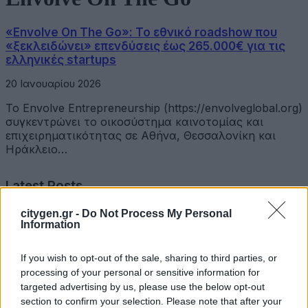
«Envolve On The Go»: Το εθνικό roadshow που
«ξεκλειδώνει» επενδύσεις έως 265.000€ για τις
ελληνικές startups
20 Ιανουαρίου 2026
Το Envolve Entrepreneurship (https://envolveglobal.org)
συγκεντρώνει το οικοσύστημα καινοτομίας και
επιχειρηματικότητας σε Αθήνα, Θεσσαλονίκη και
Ηράκλειο…
Latest Posts
citygen.gr -
Do Not Process My Personal
Επιμελητήριο Αχαΐας: Πρόταση για τη δημιουργία
Information
Δικτύου Γαλάζιας Οικονομίας Δυτικής Ελλάδας
If you wish to opt-out of the sale, sharing to third parties, or
3 Αυγούστου 2026
processing of your personal or sensitive information for
targeted advertising by us, please use the below opt-out
Συντονισμένες δράσεις, κοινός στόχος: Ασφαλέστερες
section to confirm your selection. Please note that after your
μετακινήσεις για όλους