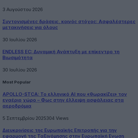
3 Αυγούστου 2026
Συντονισμένες δράσεις, κοινός στόχος: Ασφαλέστερες
μετακινήσεις για όλους
30 Ιουλίου 2026
ENDLESS EC: Δυναμική Ανάπτυξη με επίκεντρο τη
Βιωσιμότητα
30 Ιουλίου 2026
Most Popular
APOLLO-STCA: Το ελληνικό AI που «θωρακίζει» τον
εναέριο χώρο – Φως στην έλλειψη ασφάλειας στα
αεροδρόμια
5 Σεπτεμβρίου 2025
304
Views
Διευκρινίσεις της Ευρωπαϊκής Επιτροπής για την
εφαρμογή της Ταξινόμησης στην Ευρωπαϊκή Ενωση