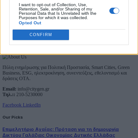
Email
I want to opt-out of Collection, Use,
Retention, Sale, and/or Sharing of my
Συμφωνώ με την Πολιτική Δεδομένων
Personal Data that Is Unrelated with the
Purposes for which it was collected.
Opted Out
CONFIRM
About Us
Πύλη ενημέρωσης για Πολιτική Προστασία, Smart Cities, Green
Business, ESG, ηλεκτροκίνηση, συνεντεύξεις, εθελοντισμό και
δράσεις ΟΤΑ.
Email:
info@citygen.gr
Τηλ.::
210-5230000
Facebook
LinkedIn
Our Picks
Επιμελητήριο Αχαΐας: Πρόταση για τη δημιουργία
Δικτύου Γαλάζιας Οικονομίας Δυτικής Ελλάδας