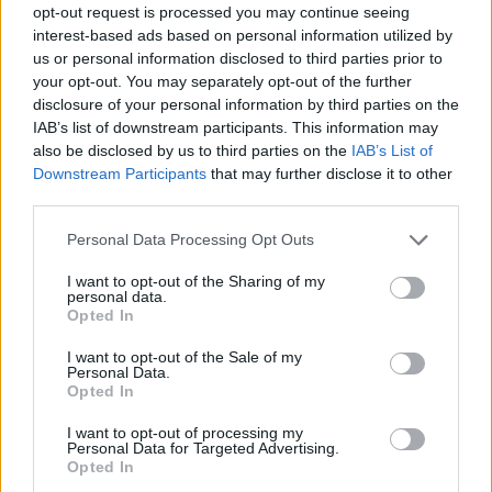
opt-out request is processed you may continue seeing
30 Ιουλίου 2026
interest-based ads based on personal information utilized by
us or personal information disclosed to third parties prior to
ENDLESS EC: Δυναμική Ανάπτυξη με επίκεντρο τη
your opt-out. You may separately opt-out of the further
Βιωσιμότητα
disclosure of your personal information by third parties on the
IAB’s list of downstream participants. This information may
30 Ιουλίου 2026
also be disclosed by us to third parties on the
IAB’s List of
Downstream Participants
that may further disclose it to other
Συνεργασία της ΦΩΤΟΚΥΚΛΩΣΗ Α.Ε. με τον Δήμο
third parties.
Μεγαρέων
Personal Data Processing Opt Outs
29 Ιουλίου 2026
I want to opt-out of the Sharing of my
Περιφέρεια Αττικής: Υπεγράφη η σύμβαση κατασκευής
personal data.
του εσωτερικού δικτύου αποχέτευσης Παιανίας
Opted In
29 Ιουλίου 2026
I want to opt-out of the Sale of my
Personal Data.
Opted In
Newsletter Citygen.gr
I want to opt-out of processing my
Λάβετε όλα τα τελευταία νέα από τον χώρο της Πολιτικής
Personal Data for Targeted Advertising.
Προστασίας, του ESG, του Green Business και των ΟΤΑ
Opted In