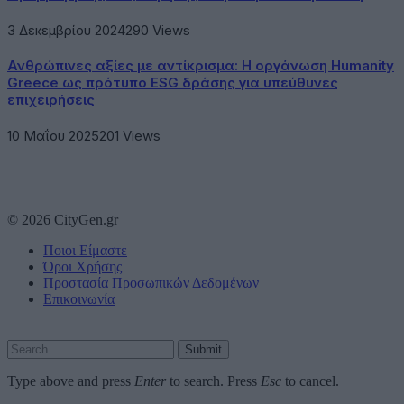
3 Δεκεμβρίου 2024
290
Views
Ανθρώπινες αξίες με αντίκρισμα: Η οργάνωση Humanity
Greece ως πρότυπο ESG δράσης για υπεύθυνες
επιχειρήσεις
10 Μαΐου 2025
201
Views
© 2026 CityGen.gr
Ποιοι Είμαστε
Όροι Χρήσης
Προστασία Προσωπικών Δεδομένων
Επικοινωνία
Submit
Type above and press
Enter
to search. Press
Esc
to cancel.