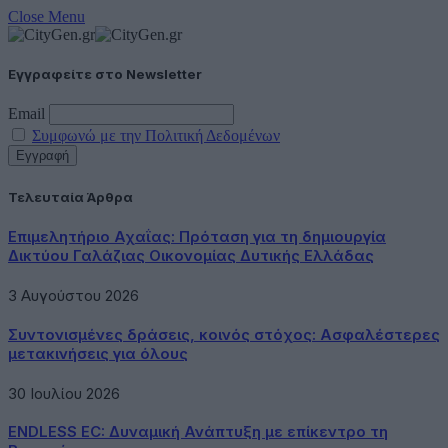
Close Menu
Εγγραφείτε στο Newsletter
Email
Συμφωνώ με την Πολιτική Δεδομένων
Τελευταία Άρθρα
Επιμελητήριο Αχαΐας: Πρόταση για τη δημιουργία
Δικτύου Γαλάζιας Οικονομίας Δυτικής Ελλάδας
3 Αυγούστου 2026
Συντονισμένες δράσεις, κοινός στόχος: Ασφαλέστερες
μετακινήσεις για όλους
30 Ιουλίου 2026
ENDLESS EC: Δυναμική Ανάπτυξη με επίκεντρο τη