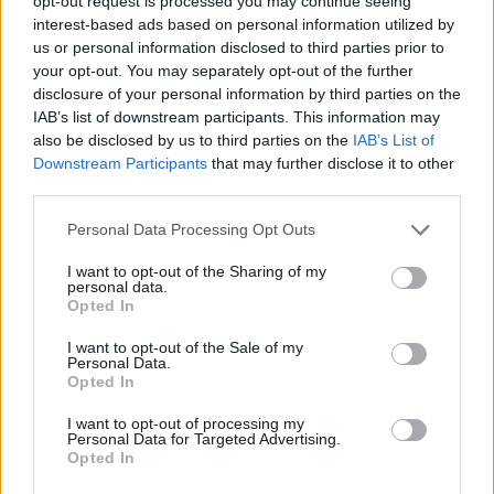
opt-out request is processed you may continue seeing
30 Ιουλίου 2026
interest-based ads based on personal information utilized by
us or personal information disclosed to third parties prior to
ENDLESS EC: Δυναμική Ανάπτυξη με επίκεντρο τη
your opt-out. You may separately opt-out of the further
Βιωσιμότητα
disclosure of your personal information by third parties on the
IAB’s list of downstream participants. This information may
30 Ιουλίου 2026
also be disclosed by us to third parties on the
IAB’s List of
Συνεργασία της ΦΩΤΟΚΥΚΛΩΣΗ Α.Ε. με τον Δήμο
Downstream Participants
that may further disclose it to other
Μεγαρέων
third parties.
29 Ιουλίου 2026
Personal Data Processing Opt Outs
Περιφέρεια Αττικής: Υπεγράφη η σύμβαση κατασκευής
I want to opt-out of the Sharing of my
personal data.
του εσωτερικού δικτύου αποχέτευσης Παιανίας
Opted In
29 Ιουλίου 2026
I want to opt-out of the Sale of my
Personal Data.
Newsletter Citygen.gr
Opted In
Λάβετε όλα τα τελευταία νέα από τον χώρο της Πολιτικής
I want to opt-out of processing my
Personal Data for Targeted Advertising.
Προστασίας, του ESG, του Green Business και των ΟΤΑ
Opted In
Email