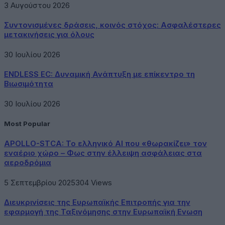
3 Αυγούστου 2026
Συντονισμένες δράσεις, κοινός στόχος: Ασφαλέστερες
μετακινήσεις για όλους
30 Ιουλίου 2026
ENDLESS EC: Δυναμική Ανάπτυξη με επίκεντρο τη
Βιωσιμότητα
30 Ιουλίου 2026
Most Popular
APOLLO-STCA: Το ελληνικό AI που «θωρακίζει» τον
εναέριο χώρο – Φως στην έλλειψη ασφάλειας στα
αεροδρόμια
5 Σεπτεμβρίου 2025
304
Views
Διευκρινίσεις της Ευρωπαϊκής Επιτροπής για την
εφαρμογή της Ταξινόμησης στην Ευρωπαϊκή Ενωση