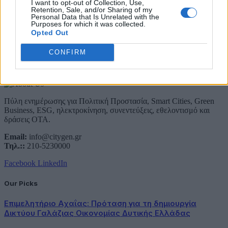
I want to opt-out of Collection, Use,
Συμφωνώ με την Πολιτική Δεδομένων
Retention, Sale, and/or Sharing of my
Personal Data that Is Unrelated with the
Purposes for which it was collected.
Opted Out
CONFIRM
About Us
Πύλη ενημέρωσης για Πολιτική Προστασία, Smart Cities, Green
Business, ESG, ηλεκτροκίνηση, συνεντεύξεις, εθελοντισμό και
δράσεις ΟΤΑ.
Email:
info@citygen.gr
Τηλ.::
210-5230000
Facebook
LinkedIn
Our Picks
Επιμελητήριο Αχαΐας: Πρόταση για τη δημιουργία
Δικτύου Γαλάζιας Οικονομίας Δυτικής Ελλάδας