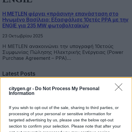
Η METLEN φέρνει «πράσινη» επανάσταση στο
Ηνωμένο Βασίλειο: Εξασφάλισε 10ετές PPA με την
ENGIE για 235 MW φωτοβολταϊκών
23 Οκτωβρίου 2025
Η METLEN ανακοινώνει την υπογραφή 10ετούς
Συμφωνίας Πώλησης Ηλεκτρικής Ενέργειας (Power
Purchase Agreement – PPA)…
Latest Posts
citygen.gr -
Do Not Process My Personal
Επιμελητήριο Αχαΐας: Πρόταση για τη δημιουργία
Information
Δικτύου Γαλάζιας Οικονομίας Δυτικής Ελλάδας
3 Αυγούστου 2026
If you wish to opt-out of the sale, sharing to third parties, or
processing of your personal or sensitive information for
Συντονισμένες δράσεις, κοινός στόχος: Ασφαλέστερες
targeted advertising by us, please use the below opt-out
μετακινήσεις για όλους
section to confirm your selection. Please note that after your