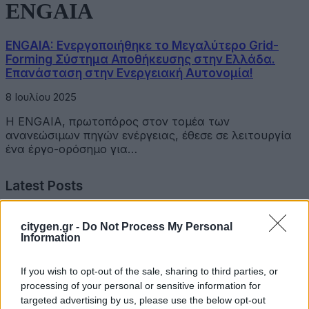
ENGAIA
ENGAIA: Ενεργοποιήθηκε το Μεγαλύτερο Grid-
Forming Σύστημα Αποθήκευσης στην Ελλάδα.
Επανάσταση στην Ενεργειακή Αυτονομία!
8 Ιουλίου 2025
Η ENGAIA, πρωτοπόρος στον τομέα των
ανανεώσιμων πηγών ενέργειας, έθεσε σε λειτουργία
ένα έργο-ορόσημο για…
Latest Posts
Όμιλος Σαρακάκη: Παραχώρησε το νέο Maxus T60 Max
citygen.gr -
Do Not Process My Personal
στην ΕΠΟΜΕΑ Βιλίων
Information
6 Αυγούστου 2026
If you wish to opt-out of the sale, sharing to third parties, or
processing of your personal or sensitive information for
Ν. Χαρδαλιάς: «Με το Παρατηρητήριο Έργων η
targeted advertising by us, please use the below opt-out
Περιφέρεια αποκτά ένα πρωτοποριακό ψηφιακό