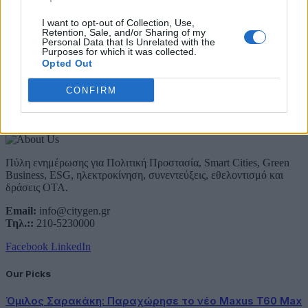
Email
I want to opt-out of Collection, Use,
Retention, Sale, and/or Sharing of my
Συμφωνώ με την Πολιτική Δεδομένων
Personal Data that Is Unrelated with the
Purposes for which it was collected.
Opted Out
CONFIRM
About Us
Πύλη ενημέρωσης για Πολιτική Προστασία, Smart Cities, Green
Business, ESG, ηλεκτροκίνηση, συνεντεύξεις, εθελοντισμό και
δράσεις ΟΤΑ.
Email:
info@citygen.gr
Τηλ.::
210-5230000
Facebook
LinkedIn
Our Picks
Όμιλος Σαρακάκη: Παραχώρησε το νέο Maxus T60 Max