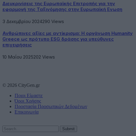
Διευκρινίσεις της Ευρωπαϊκής Επιτροπής για την
εφαρμογή της Ταξινόμησης στην Ευρωπαϊκή Ενωση
3 Δεκεμβρίου 2024
290
Views
Ανθρώπινες αξίες με αντίκρισμα: Η οργάνωση Humanity
Greece ως πρότυπο ESG δράσης για υπεύθυνες
επιχειρήσεις
10 Μαΐου 2025
202
Views
© 2026 CityGen.gr
Ποιοι Είμαστε
Όροι Χρήσης
Προστασία Προσωπικών Δεδομένων
Επικοινωνία
Submit