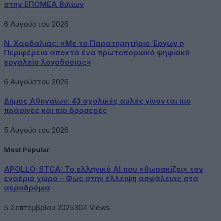
στην ΕΠΟΜΕΑ Βιλίων
6 Αυγούστου 2026
Ν. Χαρδαλιάς: «Με το Παρατηρητήριο Έργων η
Περιφέρεια αποκτά ένα πρωτοποριακό ψηφιακό
εργαλείο λογοδοσίας»
6 Αυγούστου 2026
Δήμος Αθηναίων: 43 σχολικές αυλές γίνονται πιο
πράσινες και πιο δροσερές
5 Αυγούστου 2026
Most Popular
APOLLO-STCA: Το ελληνικό AI που «θωρακίζει» τον
εναέριο χώρο – Φως στην έλλειψη ασφάλειας στα
αεροδρόμια
5 Σεπτεμβρίου 2025
304
Views