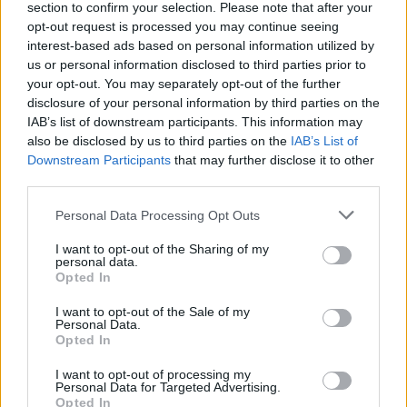
section to confirm your selection. Please note that after your
εργαλείο λογοδοσίας»
opt-out request is processed you may continue seeing
6 Αυγούστου 2026
interest-based ads based on personal information utilized by
us or personal information disclosed to third parties prior to
Δήμος Αθηναίων: 43 σχολικές αυλές γίνονται πιο
your opt-out. You may separately opt-out of the further
πράσινες και πιο δροσερές
disclosure of your personal information by third parties on the
IAB’s list of downstream participants. This information may
5 Αυγούστου 2026
also be disclosed by us to third parties on the
IAB’s List of
Downstream Participants
that may further disclose it to other
Η FARIA Renewables προχώρησε στην ηλεκτροδότηση
third parties.
του αιολικού πάρκου Faria Αίολος Λάρυμνα
Personal Data Processing Opt Outs
5 Αυγούστου 2026
I want to opt-out of the Sharing of my
ΥΠΕΝ: Διευρύνεται ο κατάλογος των
personal data.
Προστατευόμενων Τοπίων σε 12
Opted In
4 Αυγούστου 2026
I want to opt-out of the Sale of my
Personal Data.
Opted In
Newsletter Citygen.gr
I want to opt-out of processing my
Λάβετε όλα τα τελευταία νέα από τον χώρο της Πολιτικής
Personal Data for Targeted Advertising.
Προστασίας, του ESG, του Green Business και των ΟΤΑ
Opted In