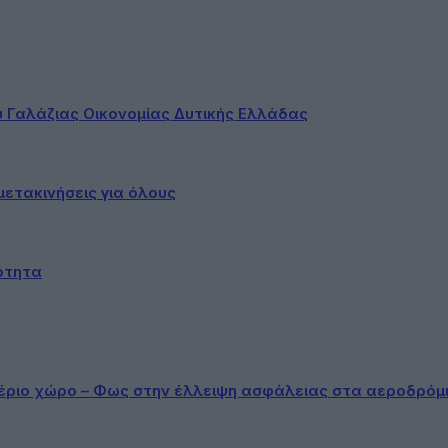
ου Γαλάζιας Οικονομίας Δυτικής Ελλάδας
ετακινήσεις για όλους
ότητα
αέριο χώρο – Φως στην έλλειψη ασφάλειας στα αεροδρόμ