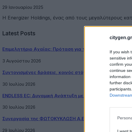
29 Ιανουαρίου 2025
Η Energizer Holdings, ένας από τους μεγαλύτερους κ
Latest Posts
citygen.gr
Επιμελητήριο Αχαΐας: Πρόταση για τη δημιουργία Δικτύ
If you wish 
sensitive in
3 Αυγούστου 2026
confirm you
continue se
Συντονισμένες δράσεις, κοινός στόχος: Ασφαλέστερες μ
information 
further disc
30 Ιουλίου 2026
participants
Downstream 
ENDLESS EC: Δυναμική Ανάπτυξη με επίκεντρο τη Βιωσιμ
30 Ιουλίου 2026
Persona
Συνεργασία της ΦΩΤΟΚΥΚΛΩΣΗ Α.Ε. με τον Δήμο Μεγαρ
29 Ιουλίου 2026
I want t