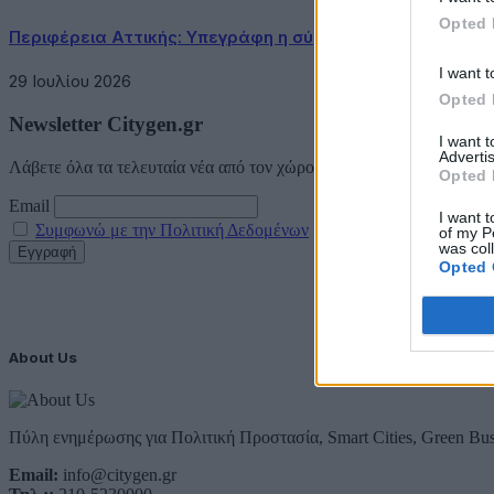
Opted 
Περιφέρεια Αττικής: Υπεγράφη η σύμβαση κατασκευής τ
I want t
29 Ιουλίου 2026
Opted 
Newsletter Citygen.gr
I want 
Advertis
Λάβετε όλα τα τελευταία νέα από τον χώρο της Πολιτικής Προστασί
Opted 
Email
I want t
Συμφωνώ με την Πολιτική Δεδομένων
of my P
was col
Opted 
About Us
Πύλη ενημέρωσης για Πολιτική Προστασία, Smart Cities, Green Bus
Email:
info@citygen.gr