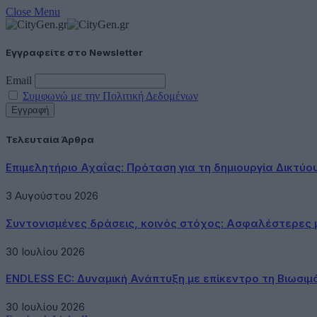
Close Menu
Εγγραφείτε στο Newsletter
Email
Συμφωνώ με την Πολιτική Δεδομένων
Τελευταία Άρθρα
Επιμελητήριο Αχαΐας: Πρόταση για τη δημιουργία Δικτύ
3 Αυγούστου 2026
Συντονισμένες δράσεις, κοινός στόχος: Ασφαλέστερες μ
30 Ιουλίου 2026
ENDLESS EC: Δυναμική Ανάπτυξη με επίκεντρο τη Βιωσιμ
30 Ιουλίου 2026