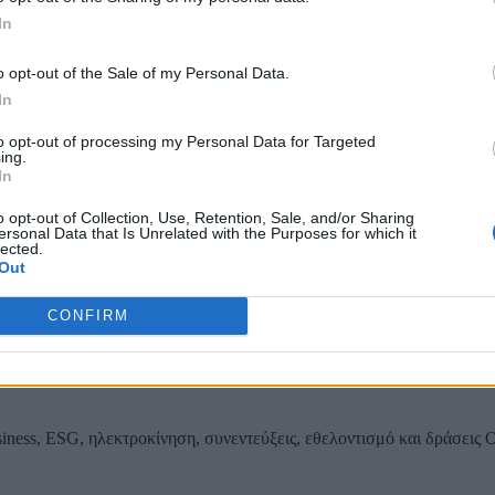
In
ου εσωτερικού δικτύου αποχέτευσης Παιανίας
o opt-out of the Sale of my Personal Data.
In
to opt-out of processing my Personal Data for Targeted
ing.
ας, του ESG, του Green Business και των ΟΤΑ
In
o opt-out of Collection, Use, Retention, Sale, and/or Sharing
ersonal Data that Is Unrelated with the Purposes for which it
lected.
Out
CONFIRM
iness, ESG, ηλεκτροκίνηση, συνεντεύξεις, εθελοντισμό και δράσεις