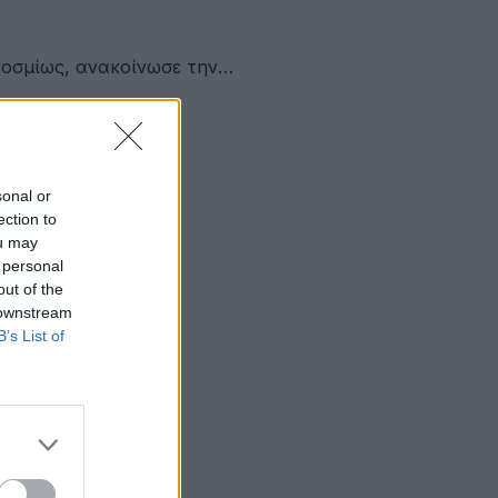
κοσμίως, ανακοίνωσε την…
sonal or
ection to
ou may
 personal
out of the
 downstream
B’s List of