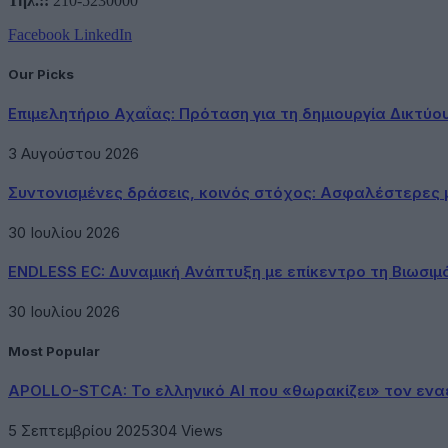
Τηλ.::
210-5230000
Facebook
LinkedIn
Our Picks
Επιμελητήριο Αχαΐας: Πρόταση για τη δημιουργία Δικτύ
3 Αυγούστου 2026
Συντονισμένες δράσεις, κοινός στόχος: Ασφαλέστερες μ
30 Ιουλίου 2026
ENDLESS EC: Δυναμική Ανάπτυξη με επίκεντρο τη Βιωσιμ
30 Ιουλίου 2026
Most Popular
APOLLO-STCA: Το ελληνικό AI που «θωρακίζει» τον εν
5 Σεπτεμβρίου 2025
304
Views