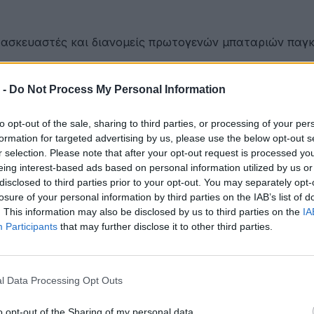
ατασκευαστές και διανομείς πρωτογενών μπαταριών παγ
 -
Do Not Process My Personal Information
ου Γαλάζιας Οικονομίας Δυτικής Ελλάδας
to opt-out of the sale, sharing to third parties, or processing of your per
formation for targeted advertising by us, please use the below opt-out s
r selection. Please note that after your opt-out request is processed y
eing interest-based ads based on personal information utilized by us or
ετακινήσεις για όλους
disclosed to third parties prior to your opt-out. You may separately opt-
losure of your personal information by third parties on the IAB’s list of
. This information may also be disclosed by us to third parties on the
IA
Participants
that may further disclose it to other third parties.
ότητα
l Data Processing Opt Outs
έων
o opt-out of the Sharing of my personal data.