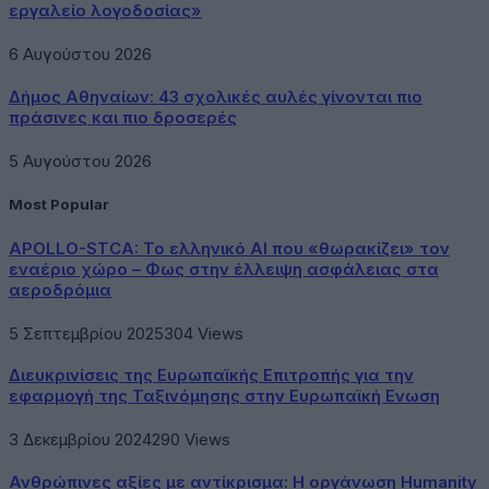
εργαλείο λογοδοσίας»
6 Αυγούστου 2026
Δήμος Αθηναίων: 43 σχολικές αυλές γίνονται πιο
πράσινες και πιο δροσερές
5 Αυγούστου 2026
Most Popular
APOLLO-STCA: Το ελληνικό AI που «θωρακίζει» τον
εναέριο χώρο – Φως στην έλλειψη ασφάλειας στα
αεροδρόμια
5 Σεπτεμβρίου 2025
304
Views
Διευκρινίσεις της Ευρωπαϊκής Επιτροπής για την
εφαρμογή της Ταξινόμησης στην Ευρωπαϊκή Ενωση
3 Δεκεμβρίου 2024
290
Views
Ανθρώπινες αξίες με αντίκρισμα: Η οργάνωση Humanity