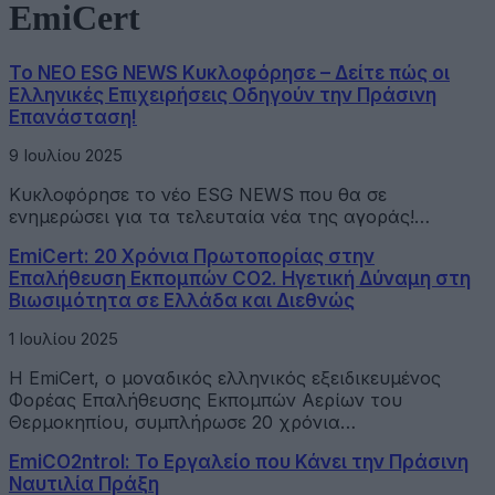
EmiCert
Το ΝΕΟ ESG NEWS Κυκλοφόρησε – Δείτε πώς οι
Ελληνικές Επιχειρήσεις Οδηγούν την Πράσινη
Επανάσταση!
9 Ιουλίου 2025
Κυκλοφόρησε το νέο ESG ΝΕWS που θα σε
ενημερώσει για τα τελευταία νέα της αγοράς!…
EmiCert: 20 Χρόνια Πρωτοπορίας στην
Επαλήθευση Εκπομπών CO2. Ηγετική Δύναμη στη
Βιωσιμότητα σε Ελλάδα και Διεθνώς
1 Ιουλίου 2025
Η EmiCert, ο μοναδικός ελληνικός εξειδικευμένος
Φορέας Επαλήθευσης Εκπομπών Αερίων του
Θερμοκηπίου, συμπλήρωσε 20 χρόνια…
EmiCO2ntrol: Το Εργαλείο που Κάνει την Πράσινη
Ναυτιλία Πράξη