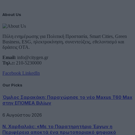
About Us
Πύλη ενημέρωσης για Πολιτική Προστασία, Smart Cities, Green
Business, ESG, ηλεκτροκίνηση, συνεντεύξεις, εθελοντισμό και
δράσεις ΟΤΑ.
Email:
info@citygen.gr
Τηλ.::
210-5230000
Facebook
LinkedIn
Our Picks
Όμιλος Σαρακάκη: Παραχώρησε το νέο Maxus T60 Max
στην ΕΠΟΜΕΑ Βιλίων
6 Αυγούστου 2026
Ν. Χαρδαλιάς: «Με το Παρατηρητήριο Έργων η
Περιφέρεια αποκτά ένα πρωτοποριακό ψηφιακό