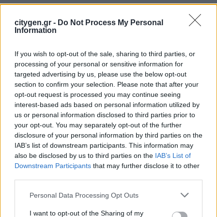
13 Μαρτίου 2025
citygen.gr -
Do Not Process My Personal
Η EmiCert, πρωτοπόρος εταιρεία στην αγορά
Information
επαλήθευσης CO2, ανταποκρινόμενη στις σύγχρονες
απαιτήσεις και ανάγκες για…
If you wish to opt-out of the sale, sharing to third parties, or
processing of your personal or sensitive information for
Latest Posts
targeted advertising by us, please use the below opt-out
section to confirm your selection. Please note that after your
opt-out request is processed you may continue seeing
Όμιλος Σαρακάκη: Παραχώρησε το νέο Maxus T60 Max
interest-based ads based on personal information utilized by
στην ΕΠΟΜΕΑ Βιλίων
us or personal information disclosed to third parties prior to
your opt-out. You may separately opt-out of the further
6 Αυγούστου 2026
disclosure of your personal information by third parties on the
IAB’s list of downstream participants. This information may
Ν. Χαρδαλιάς: «Με το Παρατηρητήριο Έργων η
also be disclosed by us to third parties on the
IAB’s List of
Περιφέρεια αποκτά ένα πρωτοποριακό ψηφιακό
εργαλείο λογοδοσίας»
Downstream Participants
that may further disclose it to other
third parties.
6 Αυγούστου 2026
Personal Data Processing Opt Outs
Δήμος Αθηναίων: 43 σχολικές αυλές γίνονται πιο
πράσινες και πιο δροσερές
I want to opt-out of the Sharing of my