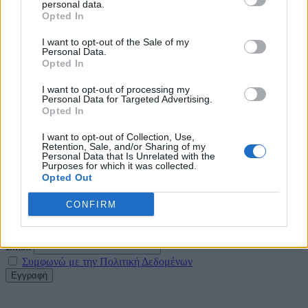
personal data.
Opted In
5 Αυγούστου 2026
I want to opt-out of the Sale of my
Η FARIA Renewables προχώρησε στην ηλεκτροδότηση
Personal Data.
του αιολικού πάρκου Faria Αίολος Λάρυμνα
Opted In
5 Αυγούστου 2026
I want to opt-out of processing my
Personal Data for Targeted Advertising.
Opted In
ΥΠΕΝ: Διευρύνεται ο κατάλογος των
Προστατευόμενων Τοπίων σε 12
I want to opt-out of Collection, Use,
Retention, Sale, and/or Sharing of my
4 Αυγούστου 2026
Personal Data that Is Unrelated with the
Purposes for which it was collected.
Opted Out
Newsletter Citygen.gr
CONFIRM
Λάβετε όλα τα τελευταία νέα από τον χώρο της Πολιτικής
Προστασίας, του ESG, του Green Business και των ΟΤΑ
Email
Συμφωνώ με την Πολιτική Δεδομένων