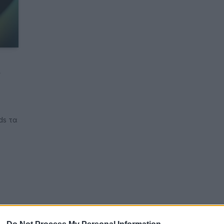
υ
nds τα