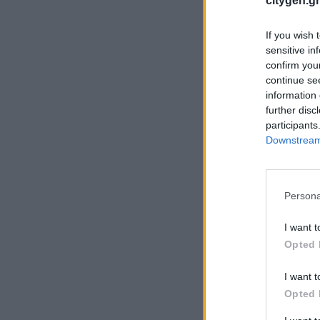
citygen.gr
If you wish 
sensitive in
confirm you
continue se
information 
further disc
participants
Downstream 
Persona
I want t
Opted 
I want t
Opted 