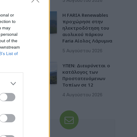
5 Αυγούστου 2026
Η FARIA Renewables
sonal or
προχώρησε στην
ection to
ηλεκτροδότηση του
ou may
αιολικού πάρκου
 personal
Faria Αίολος Λάρυμνα
out of the
 downstream
5 Αυγούστου 2026
B’s List of
ΥΠΕΝ: Διευρύνεται ο
κατάλογος των
Προστατευόμενων
Τοπίων σε 12
4 Αυγούστου 2026