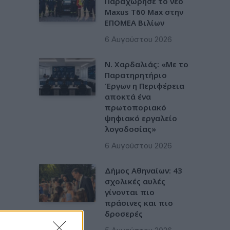
Παραχώρησε το νέο
Maxus T60 Max στην
ΕΠΟΜΕΑ Βιλίων
6 Αυγούστου 2026
Ν. Χαρδαλιάς: «Με το
Παρατηρητήριο
Έργων η Περιφέρεια
αποκτά ένα
πρωτοποριακό
ψηφιακό εργαλείο
λογοδοσίας»
6 Αυγούστου 2026
Δήμος Αθηναίων: 43
σχολικές αυλές
γίνονται πιο
πράσινες και πιο
δροσερές