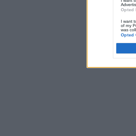
I want 
Advertis
Opted 
I want t
of my P
was col
Opted 