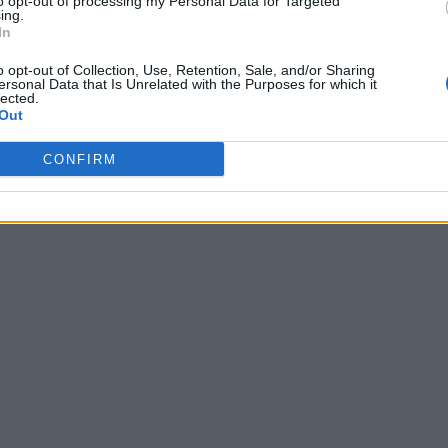
to opt-out of processing my Personal Data for Targeted
ing.
In
o opt-out of Collection, Use, Retention, Sale, and/or Sharing
ersonal Data that Is Unrelated with the Purposes for which it
lected.
Out
CONFIRM