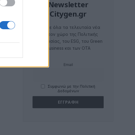
Newsletter
Citygen.gr
Λάβετε όλα τα τελευταία νέα
από τον χώρο της Πολιτικής
Προστασίας, του ESG, του Green
Business και των ΟΤΑ
Email
Συμφωνώ με την Πολιτική
Δεδομένων