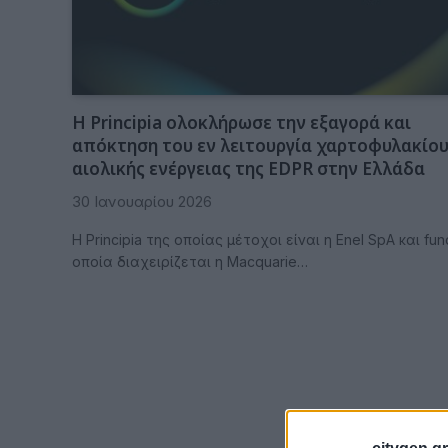
Η Principia ολοκλήρωσε την εξαγορά και
απόκτηση του εν λειτουργία χαρτοφυλακίο
αιολικής ενέργειας της EDPR στην Ελλάδα
30 Ιανουαρίου 2026
Η Principia της οποίας μέτοχοι είναι η Enel SpA και fu
οποία διαχειρίζεται η Macquarie…