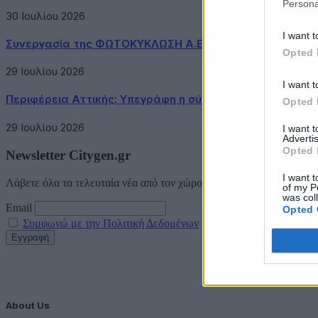
Persona
30 Ιουλίου 2026
I want t
Συνεργασία της ΦΩΤΟΚΥΚΛΩΣΗ Α.Ε. με τον Δήμο Μεγαρ
Opted 
29 Ιουλίου 2026
I want t
Περιφέρεια Αττικής: Υπεγράφη η σύμβαση κατασκευής τ
Opted 
29 Ιουλίου 2026
I want 
Advertis
Opted 
Newsletter Citygen.gr
I want t
Λάβετε όλα τα τελευταία νέα από τον χώρο της Πολιτικής Προστασί
of my P
was col
Email
Opted 
Συμφωνώ με την Πολιτική Δεδομένων
About Us