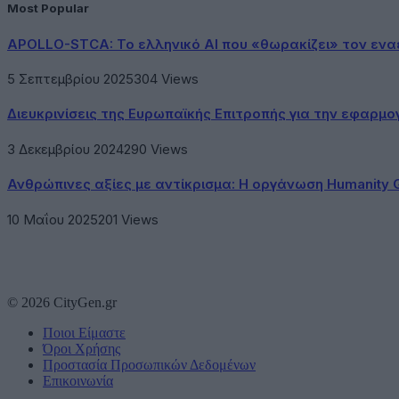
Most Popular
APOLLO-STCA: Το ελληνικό AI που «θωρακίζει» τον εν
5 Σεπτεμβρίου 2025
304
Views
Διευκρινίσεις της Ευρωπαϊκής Επιτροπής για την εφαρμ
3 Δεκεμβρίου 2024
290
Views
Ανθρώπινες αξίες με αντίκρισμα: Η οργάνωση Humanity 
10 Μαΐου 2025
201
Views
© 2026 CityGen.gr
Ποιοι Είμαστε
Όροι Χρήσης
Προστασία Προσωπικών Δεδομένων
Επικοινωνία