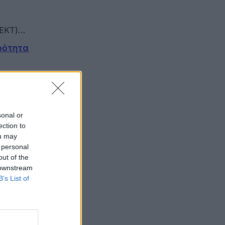
(ΕΚΤ)…
ερότητα
ρικές τράπεζες,…
sonal or
ection to
ou may
 personal
out of the
 downstream
B’s List of