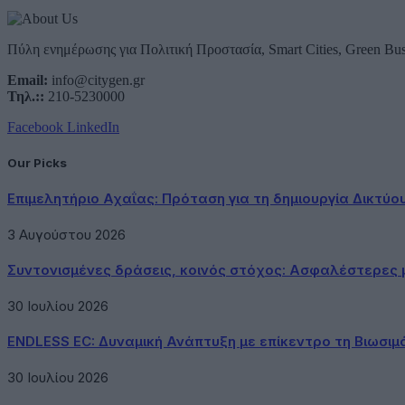
Πύλη ενημέρωσης για Πολιτική Προστασία, Smart Cities, Green Bus
Email:
info@citygen.gr
Τηλ.::
210-5230000
Facebook
LinkedIn
Our Picks
Επιμελητήριο Αχαΐας: Πρόταση για τη δημιουργία Δικτύ
3 Αυγούστου 2026
Συντονισμένες δράσεις, κοινός στόχος: Ασφαλέστερες μ
30 Ιουλίου 2026
ENDLESS EC: Δυναμική Ανάπτυξη με επίκεντρο τη Βιωσιμ
30 Ιουλίου 2026