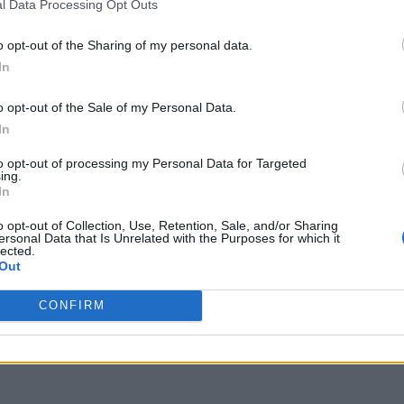
l Data Processing Opt Outs
o opt-out of the Sharing of my personal data.
έων
In
o opt-out of the Sale of my Personal Data.
ου εσωτερικού δικτύου αποχέτευσης Παιανίας
In
to opt-out of processing my Personal Data for Targeted
ing.
In
o opt-out of Collection, Use, Retention, Sale, and/or Sharing
ας, του ESG, του Green Business και των ΟΤΑ
ersonal Data that Is Unrelated with the Purposes for which it
lected.
Out
CONFIRM