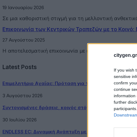
19 Ιανουαρίου 2026
Σε μια καθοριστική στιγμή για τη μελλοντική ανθεκτ
Επικοινωνία των Κεντρικών Τραπεζών με το Κοινό:
27 Αυγούστου 2025
Η αποτελεσματική επικοινωνία με ένα ευρύ φάσμα ενδι
citygen.gr
Latest Posts
If you wish 
sensitive in
confirm you
Επιμελητήριο Αχαΐας: Πρόταση για τη δημιουργία Δικτύ
continue se
3 Αυγούστου 2026
information 
further disc
Συντονισμένες δράσεις, κοινός στόχος: Ασφαλέστερες μ
participants
Downstream 
30 Ιουλίου 2026
ENDLESS EC: Δυναμική Ανάπτυξη με επίκεντρο τη Βιωσιμ