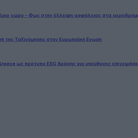
αέριο χώρο – Φως στην έλλειψη ασφάλειας στα αεροδρόμ
ογή της Ταξινόμησης στην Ευρωπαϊκή Ενωση
Greece ως πρότυπο ESG δράσης για υπεύθυνες επιχειρήσε