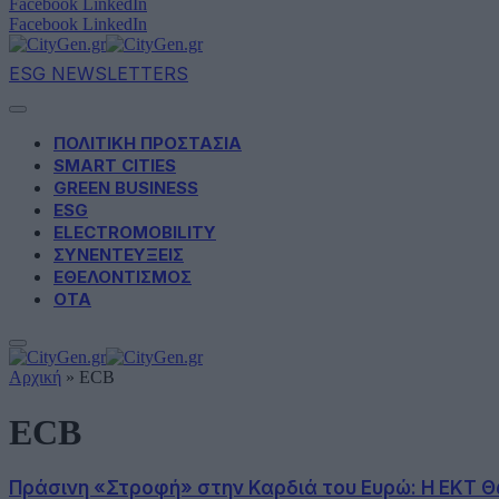
Facebook
LinkedIn
Facebook
LinkedIn
ESG NEWSLETTERS
ΠΟΛΙΤΙΚΗ ΠΡΟΣΤΑΣΙΑ
SMART CITIES
GREEN BUSINESS
ESG
ELECTROMOBILITY
ΣΥΝΕΝΤΕΥΞΕΙΣ
ΕΘΕΛΟΝΤΙΣΜΟΣ
ΟΤΑ
Αρχική
»
ECB
ECB
Πράσινη «Στροφή» στην Καρδιά του Ευρώ: Η ΕΚΤ Θω