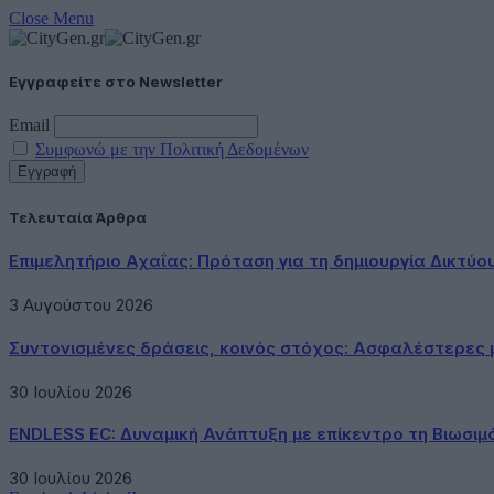
Close Menu
Εγγραφείτε στο Newsletter
Email
Συμφωνώ με την Πολιτική Δεδομένων
Τελευταία Άρθρα
Επιμελητήριο Αχαΐας: Πρόταση για τη δημιουργία Δικτύ
3 Αυγούστου 2026
Συντονισμένες δράσεις, κοινός στόχος: Ασφαλέστερες μ
30 Ιουλίου 2026
ENDLESS EC: Δυναμική Ανάπτυξη με επίκεντρο τη Βιωσιμ
30 Ιουλίου 2026