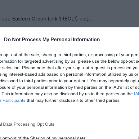
του Eastern Green Link 1 (EGL1) της…
 -
Do Not Process My Personal Information
στην ΕΠΟΜΕΑ Βιλίων
to opt-out of the sale, sharing to third parties, or processing of your per
formation for targeted advertising by us, please use the below opt-out s
r selection. Please note that after your opt-out request is processed y
eing interest-based ads based on personal information utilized by us or
εια αποκτά ένα πρωτοποριακό ψηφιακό εργαλείο λογοδο
disclosed to third parties prior to your opt-out. You may separately opt-
losure of your personal information by third parties on the IAB’s list of
. This information may also be disclosed by us to third parties on the
IA
Participants
that may further disclose it to other third parties.
ες και πιο δροσερές
l Data Processing Opt Outs
υ αιολικού πάρκου Faria Αίολος Λάρυμνα
o opt-out of the Sharing of my personal data.