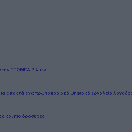
στην ΕΠΟΜΕΑ Βιλίων
εια αποκτά ένα πρωτοποριακό ψηφιακό εργαλείο λογοδο
ες και πιο δροσερές