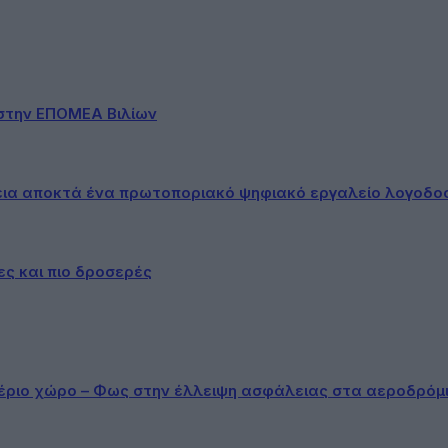
στην ΕΠΟΜΕΑ Βιλίων
εια αποκτά ένα πρωτοποριακό ψηφιακό εργαλείο λογοδο
ες και πιο δροσερές
αέριο χώρο – Φως στην έλλειψη ασφάλειας στα αεροδρόμ