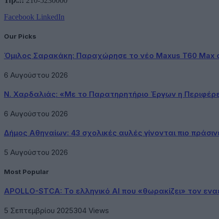
Τηλ.::
210-5230000
Facebook
LinkedIn
Our Picks
Όμιλος Σαρακάκη: Παραχώρησε το νέο Maxus T60 Max 
6 Αυγούστου 2026
Ν. Χαρδαλιάς: «Με το Παρατηρητήριο Έργων η Περιφέρ
6 Αυγούστου 2026
Δήμος Αθηναίων: 43 σχολικές αυλές γίνονται πιο πράσιν
5 Αυγούστου 2026
Most Popular
APOLLO-STCA: Το ελληνικό AI που «θωρακίζει» τον εν
5 Σεπτεμβρίου 2025
304
Views