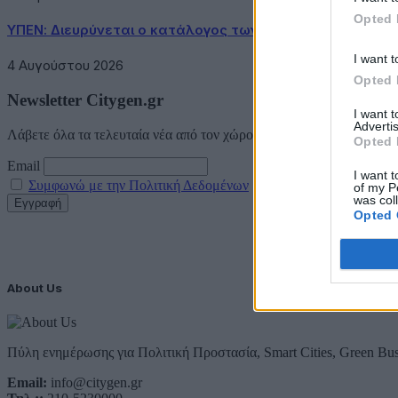
Opted 
ΥΠΕΝ: Διευρύνεται ο κατάλογος των Προστατευόμενων 
I want t
4 Αυγούστου 2026
Opted 
Newsletter Citygen.gr
I want 
Advertis
Λάβετε όλα τα τελευταία νέα από τον χώρο της Πολιτικής Προστασί
Opted 
Email
I want t
Συμφωνώ με την Πολιτική Δεδομένων
of my P
was col
Opted 
About Us
Πύλη ενημέρωσης για Πολιτική Προστασία, Smart Cities, Green Bus
Email:
info@citygen.gr