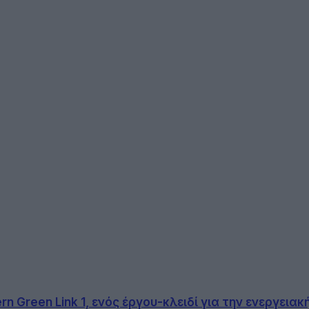
 Green Link 1, ενός έργου-κλειδί για την ενεργεια