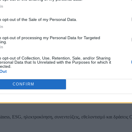
In
Τοπίων σε 12
o opt-out of the Sale of my Personal Data.
In
to opt-out of processing my Personal Data for Targeted
ing.
ας, του ESG, του Green Business και των ΟΤΑ
In
o opt-out of Collection, Use, Retention, Sale, and/or Sharing
ersonal Data that Is Unrelated with the Purposes for which it
lected.
Out
CONFIRM
iness, ESG, ηλεκτροκίνηση, συνεντεύξεις, εθελοντισμό και δράσεις