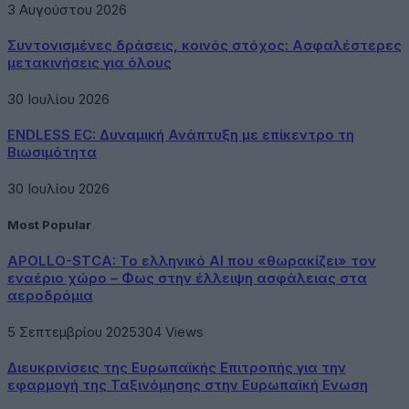
3 Αυγούστου 2026
Συντονισμένες δράσεις, κοινός στόχος: Ασφαλέστερες
μετακινήσεις για όλους
30 Ιουλίου 2026
ENDLESS EC: Δυναμική Ανάπτυξη με επίκεντρο τη
Βιωσιμότητα
30 Ιουλίου 2026
Most Popular
APOLLO-STCA: Το ελληνικό AI που «θωρακίζει» τον
εναέριο χώρο – Φως στην έλλειψη ασφάλειας στα
αεροδρόμια
5 Σεπτεμβρίου 2025
304
Views
Διευκρινίσεις της Ευρωπαϊκής Επιτροπής για την
εφαρμογή της Ταξινόμησης στην Ευρωπαϊκή Ενωση