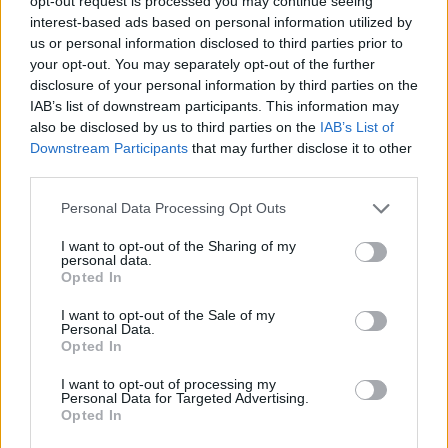
opt-out request is processed you may continue seeing
30 Ιουλίου 2026
interest-based ads based on personal information utilized by
us or personal information disclosed to third parties prior to
ENDLESS EC: Δυναμική Ανάπτυξη με επίκεντρο τη
your opt-out. You may separately opt-out of the further
Βιωσιμότητα
disclosure of your personal information by third parties on the
IAB’s list of downstream participants. This information may
30 Ιουλίου 2026
also be disclosed by us to third parties on the
IAB’s List of
Συνεργασία της ΦΩΤΟΚΥΚΛΩΣΗ Α.Ε. με τον Δήμο
Downstream Participants
that may further disclose it to other
Μεγαρέων
third parties.
29 Ιουλίου 2026
Personal Data Processing Opt Outs
Περιφέρεια Αττικής: Υπεγράφη η σύμβαση κατασκευής
I want to opt-out of the Sharing of my
personal data.
του εσωτερικού δικτύου αποχέτευσης Παιανίας
Opted In
29 Ιουλίου 2026
I want to opt-out of the Sale of my
Personal Data.
Newsletter Citygen.gr
Opted In
Λάβετε όλα τα τελευταία νέα από τον χώρο της Πολιτικής
I want to opt-out of processing my
Personal Data for Targeted Advertising.
Προστασίας, του ESG, του Green Business και των ΟΤΑ
Opted In
Email