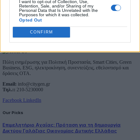
I want to opt-out of Collection, Use,
Συμφωνώ με την Πολιτική Δεδομένων
Retention, Sale, and/or Sharing of my
Personal Data that Is Unrelated with the
Purposes for which it was collected.
Opted Out
CONFIRM
About Us
Πύλη ενημέρωσης για Πολιτική Προστασία, Smart Cities, Green
Business, ESG, ηλεκτροκίνηση, συνεντεύξεις, εθελοντισμό και
δράσεις ΟΤΑ.
Email:
info@citygen.gr
Τηλ.::
210-5230000
Facebook
LinkedIn
Our Picks
Επιμελητήριο Αχαΐας: Πρόταση για τη δημιουργία
Δικτύου Γαλάζιας Οικονομίας Δυτικής Ελλάδας