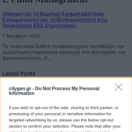
Οδηγώντας τη Βιώσιμη Χρηματοδότηση:
Ενσωματώνοντας τη Βιοποικιλότητα στις
Παγκόσμιες ESG Στρατηγικές
7 Νοεμβρίου 2024
Τα τελευταία διεθνή συνέδρια έχουν καταδείξει την
αυξανόμενη παγκόσμια προσοχή στη διατήρηση της
βιοποικιλότητας. Η…
Latest Posts
citygen.gr -
Do Not Process My Personal
Επιμελητήριο Αχαΐας: Πρόταση για τη δημιουργία
Information
Δικτύου Γαλάζιας Οικονομίας Δυτικής Ελλάδας
3 Αυγούστου 2026
If you wish to opt-out of the sale, sharing to third parties, or
processing of your personal or sensitive information for
Συντονισμένες δράσεις, κοινός στόχος: Ασφαλέστερες
targeted advertising by us, please use the below opt-out
μετακινήσεις για όλους
section to confirm your selection. Please note that after your