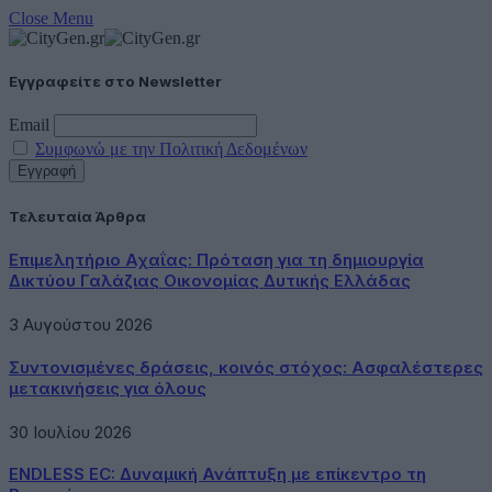
Close Menu
Εγγραφείτε στο Newsletter
Email
Συμφωνώ με την Πολιτική Δεδομένων
Τελευταία Άρθρα
Επιμελητήριο Αχαΐας: Πρόταση για τη δημιουργία
Δικτύου Γαλάζιας Οικονομίας Δυτικής Ελλάδας
3 Αυγούστου 2026
Συντονισμένες δράσεις, κοινός στόχος: Ασφαλέστερες
μετακινήσεις για όλους
30 Ιουλίου 2026
ENDLESS EC: Δυναμική Ανάπτυξη με επίκεντρο τη