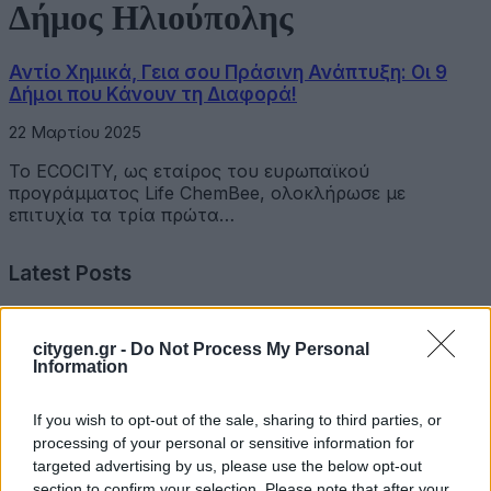
Δήμος Ηλιούπολης
Αντίο Χημικά, Γεια σου Πράσινη Ανάπτυξη: Οι 9
Δήμοι που Κάνουν τη Διαφορά!
22 Μαρτίου 2025
Το ECOCITY, ως εταίρος του ευρωπαϊκού
προγράμματος Life ChemBee, ολοκλήρωσε με
επιτυχία τα τρία πρώτα…
Latest Posts
Όμιλος Σαρακάκη: Παραχώρησε το νέο Maxus T60 Max
citygen.gr -
Do Not Process My Personal
στην ΕΠΟΜΕΑ Βιλίων
Information
6 Αυγούστου 2026
If you wish to opt-out of the sale, sharing to third parties, or
Ν. Χαρδαλιάς: «Με το Παρατηρητήριο Έργων η
processing of your personal or sensitive information for
Περιφέρεια αποκτά ένα πρωτοποριακό ψηφιακό
targeted advertising by us, please use the below opt-out
εργαλείο λογοδοσίας»
section to confirm your selection. Please note that after your