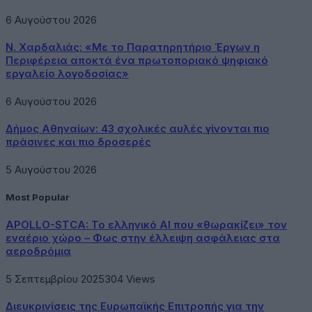
6 Αυγούστου 2026
Ν. Χαρδαλιάς: «Με το Παρατηρητήριο Έργων η
Περιφέρεια αποκτά ένα πρωτοποριακό ψηφιακό
εργαλείο λογοδοσίας»
6 Αυγούστου 2026
Δήμος Αθηναίων: 43 σχολικές αυλές γίνονται πιο
πράσινες και πιο δροσερές
5 Αυγούστου 2026
Most Popular
APOLLO-STCA: Το ελληνικό AI που «θωρακίζει» τον
εναέριο χώρο – Φως στην έλλειψη ασφάλειας στα
αεροδρόμια
5 Σεπτεμβρίου 2025
304
Views
Διευκρινίσεις της Ευρωπαϊκής Επιτροπής για την