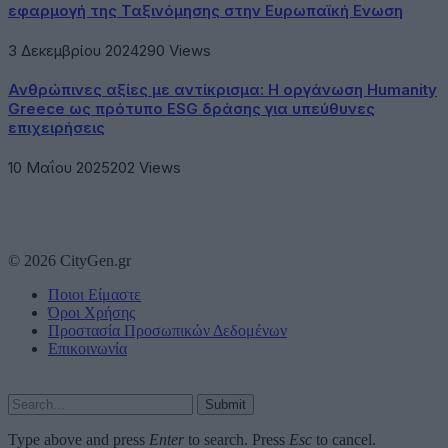
εφαρμογή της Ταξινόμησης στην Ευρωπαϊκή Ενωση
3 Δεκεμβρίου 2024
290
Views
Ανθρώπινες αξίες με αντίκρισμα: Η οργάνωση Humanity
Greece ως πρότυπο ESG δράσης για υπεύθυνες
επιχειρήσεις
10 Μαΐου 2025
202
Views
© 2026 CityGen.gr
Ποιοι Είμαστε
Όροι Χρήσης
Προστασία Προσωπικών Δεδομένων
Επικοινωνία
Submit
Type above and press
Enter
to search. Press
Esc
to cancel.