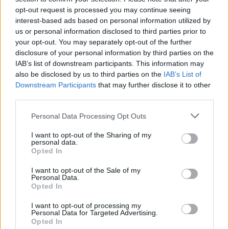
opt-out request is processed you may continue seeing
6 Αυγούστου 2026
interest-based ads based on personal information utilized by
us or personal information disclosed to third parties prior to
Δήμος Αθηναίων: 43 σχολικές αυλές γίνονται πιο
your opt-out. You may separately opt-out of the further
πράσινες και πιο δροσερές
disclosure of your personal information by third parties on the
IAB’s list of downstream participants. This information may
5 Αυγούστου 2026
also be disclosed by us to third parties on the
IAB’s List of
Η FARIA Renewables προχώρησε στην ηλεκτροδότηση
Downstream Participants
that may further disclose it to other
του αιολικού πάρκου Faria Αίολος Λάρυμνα
third parties.
5 Αυγούστου 2026
Personal Data Processing Opt Outs
ΥΠΕΝ: Διευρύνεται ο κατάλογος των
I want to opt-out of the Sharing of my
personal data.
Προστατευόμενων Τοπίων σε 12
Opted In
4 Αυγούστου 2026
I want to opt-out of the Sale of my
Personal Data.
Newsletter Citygen.gr
Opted In
Λάβετε όλα τα τελευταία νέα από τον χώρο της Πολιτικής
I want to opt-out of processing my
Personal Data for Targeted Advertising.
Προστασίας, του ESG, του Green Business και των ΟΤΑ
Opted In