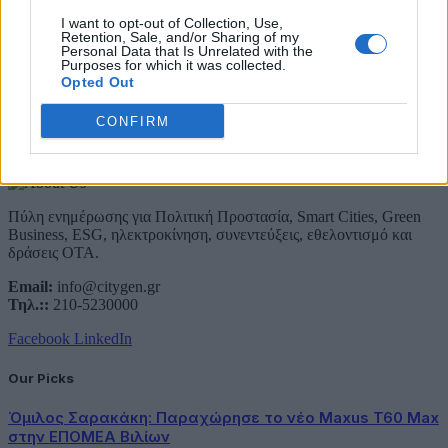
Email
I want to opt-out of Collection, Use,
Συμφωνώ με την Πολιτική Δεδομένων
Retention, Sale, and/or Sharing of my
Personal Data that Is Unrelated with the
Purposes for which it was collected.
Opted Out
CONFIRM
About Us
Πύλη ενημέρωσης για Πολιτική Προστασία, Smart Cities, Green
Business, ESG, ηλεκτροκίνηση, συνεντεύξεις, εθελοντισμό και
δράσεις ΟΤΑ.
Email:
info@citygen.gr
Τηλ.::
210-5230000
Facebook
LinkedIn
Our Picks
Όμιλος Σαρακάκη: Παραχώρησε το νέο Maxus T60 Max
στην ΕΠΟΜΕΑ Βιλίων