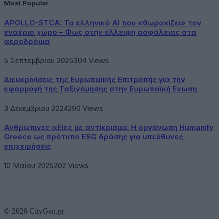
Most Popular
APOLLO-STCA: Το ελληνικό AI που «θωρακίζει» τον
εναέριο χώρο – Φως στην έλλειψη ασφάλειας στα
αεροδρόμια
5 Σεπτεμβρίου 2025
304
Views
Διευκρινίσεις της Ευρωπαϊκής Επιτροπής για την
εφαρμογή της Ταξινόμησης στην Ευρωπαϊκή Ενωση
3 Δεκεμβρίου 2024
290
Views
Ανθρώπινες αξίες με αντίκρισμα: Η οργάνωση Humanity
Greece ως πρότυπο ESG δράσης για υπεύθυνες
επιχειρήσεις
10 Μαΐου 2025
202
Views
© 2026 CityGen.gr