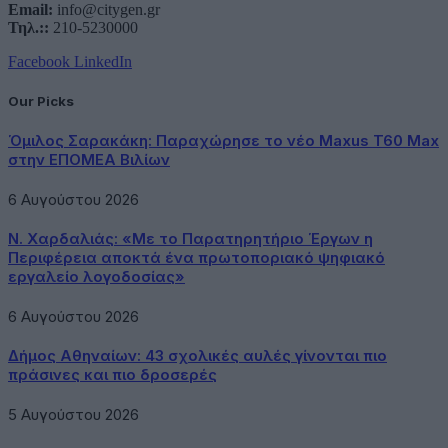
Email:
info@citygen.gr
Τηλ.::
210-5230000
Facebook
LinkedIn
Our Picks
Όμιλος Σαρακάκη: Παραχώρησε το νέο Maxus T60 Max
στην ΕΠΟΜΕΑ Βιλίων
6 Αυγούστου 2026
Ν. Χαρδαλιάς: «Με το Παρατηρητήριο Έργων η
Περιφέρεια αποκτά ένα πρωτοποριακό ψηφιακό
εργαλείο λογοδοσίας»
6 Αυγούστου 2026
Δήμος Αθηναίων: 43 σχολικές αυλές γίνονται πιο
πράσινες και πιο δροσερές
5 Αυγούστου 2026