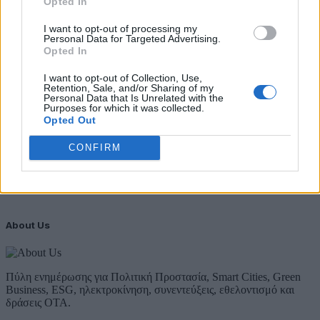
Opted In
Προστατευόμενων Τοπίων σε 12
I want to opt-out of processing my
4 Αυγούστου 2026
Personal Data for Targeted Advertising.
Opted In
Newsletter Citygen.gr
I want to opt-out of Collection, Use,
Retention, Sale, and/or Sharing of my
Λάβετε όλα τα τελευταία νέα από τον χώρο της Πολιτικής
Personal Data that Is Unrelated with the
Προστασίας, του ESG, του Green Business και των ΟΤΑ
Purposes for which it was collected.
Opted Out
Email
Συμφωνώ με την Πολιτική Δεδομένων
CONFIRM
About Us
Πύλη ενημέρωσης για Πολιτική Προστασία, Smart Cities, Green
Business, ESG, ηλεκτροκίνηση, συνεντεύξεις, εθελοντισμό και
δράσεις ΟΤΑ.