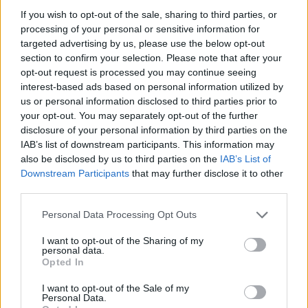
If you wish to opt-out of the sale, sharing to third parties, or
Όμιλος Σαρακάκη: Παραχώρησε το νέο Maxus T60 Max
processing of your personal or sensitive information for
στην ΕΠΟΜΕΑ Βιλίων
targeted advertising by us, please use the below opt-out
6 Αυγούστου 2026
section to confirm your selection. Please note that after your
opt-out request is processed you may continue seeing
Ν. Χαρδαλιάς: «Με το Παρατηρητήριο Έργων η
interest-based ads based on personal information utilized by
Περιφέρεια αποκτά ένα πρωτοποριακό ψηφιακό
us or personal information disclosed to third parties prior to
εργαλείο λογοδοσίας»
your opt-out. You may separately opt-out of the further
disclosure of your personal information by third parties on the
6 Αυγούστου 2026
IAB’s list of downstream participants. This information may
also be disclosed by us to third parties on the
IAB’s List of
Δήμος Αθηναίων: 43 σχολικές αυλές γίνονται πιο
Downstream Participants
that may further disclose it to other
πράσινες και πιο δροσερές
third parties.
5 Αυγούστου 2026
Personal Data Processing Opt Outs
Η FARIA Renewables προχώρησε στην ηλεκτροδότηση
I want to opt-out of the Sharing of my
του αιολικού πάρκου Faria Αίολος Λάρυμνα
personal data.
Opted In
5 Αυγούστου 2026
I want to opt-out of the Sale of my
Personal Data.
ΥΠΕΝ: Διευρύνεται ο κατάλογος των