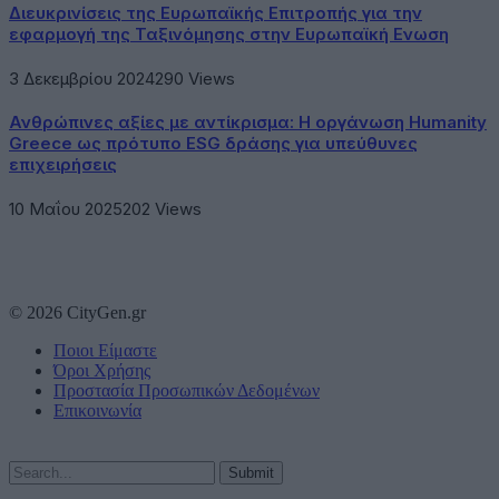
Διευκρινίσεις της Ευρωπαϊκής Επιτροπής για την
εφαρμογή της Ταξινόμησης στην Ευρωπαϊκή Ενωση
3 Δεκεμβρίου 2024
290
Views
Ανθρώπινες αξίες με αντίκρισμα: Η οργάνωση Humanity
Greece ως πρότυπο ESG δράσης για υπεύθυνες
επιχειρήσεις
10 Μαΐου 2025
202
Views
© 2026 CityGen.gr
Ποιοι Είμαστε
Όροι Χρήσης
Προστασία Προσωπικών Δεδομένων
Επικοινωνία
Submit