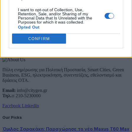
Email
I want to opt-out of Collection, Use,
Retention, Sale, and/or Sharing of my
Συμφωνώ με την Πολιτική Δεδομένων
Personal Data that Is Unrelated with the
Purposes for which it was collected.
Opted Out
CONFIRM
About Us
Πύλη ενημέρωσης για Πολιτική Προστασία, Smart Cities, Green
Business, ESG, ηλεκτροκίνηση, συνεντεύξεις, εθελοντισμό και
δράσεις ΟΤΑ.
Email:
info@citygen.gr
Τηλ.::
210-5230000
Facebook
LinkedIn
Our Picks
Όμιλος Σαρακάκη: Παραχώρησε το νέο Maxus T60 Max