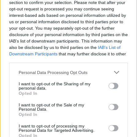
section to confirm your selection. Please note that after your
εργαλείο λογοδοσίας»
opt-out request is processed you may continue seeing
6 Αυγούστου 2026
interest-based ads based on personal information utilized by
us or personal information disclosed to third parties prior to
Δήμος Αθηναίων: 43 σχολικές αυλές γίνονται πιο
your opt-out. You may separately opt-out of the further
πράσινες και πιο δροσερές
disclosure of your personal information by third parties on the
IAB’s list of downstream participants. This information may
5 Αυγούστου 2026
also be disclosed by us to third parties on the
IAB’s List of
Downstream Participants
that may further disclose it to other
Η FARIA Renewables προχώρησε στην ηλεκτροδότηση
third parties.
του αιολικού πάρκου Faria Αίολος Λάρυμνα
Personal Data Processing Opt Outs
5 Αυγούστου 2026
I want to opt-out of the Sharing of my
ΥΠΕΝ: Διευρύνεται ο κατάλογος των
personal data.
Προστατευόμενων Τοπίων σε 12
Opted In
4 Αυγούστου 2026
I want to opt-out of the Sale of my
Personal Data.
Opted In
Newsletter Citygen.gr
I want to opt-out of processing my
Λάβετε όλα τα τελευταία νέα από τον χώρο της Πολιτικής
Personal Data for Targeted Advertising.
Προστασίας, του ESG, του Green Business και των ΟΤΑ
Opted In