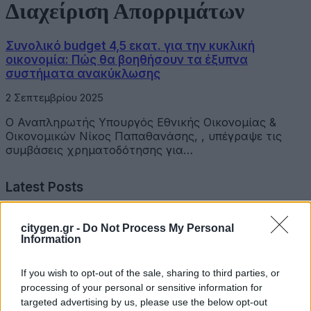
Διαχείριση Απορριμάτων
Συνολικό budget 4,5 εκατ. για την κυκλική
οικονομία: Πώς θα βοηθήσουν τα έξυπνα
συστήματα ανακύκλωσης
2 Σεπτεμβρίου 2025
Ο Αναπληρωτής Υπουργός Εθνικής Οικονομίας &
Οικονομικών Νίκος Παπαθανάσης, , υπέγραψε τις
συμβάσεις χρηματοδότησης για…
Latest Posts
Όμιλος Σαρακάκη: Παραχώρησε το νέο Maxus T60 Max
citygen.gr -
Do Not Process My Personal
στην ΕΠΟΜΕΑ Βιλίων
Information
6 Αυγούστου 2026
If you wish to opt-out of the sale, sharing to third parties, or
processing of your personal or sensitive information for
Ν. Χαρδαλιάς: «Με το Παρατηρητήριο Έργων η
targeted advertising by us, please use the below opt-out
Περιφέρεια αποκτά ένα πρωτοποριακό ψηφιακό