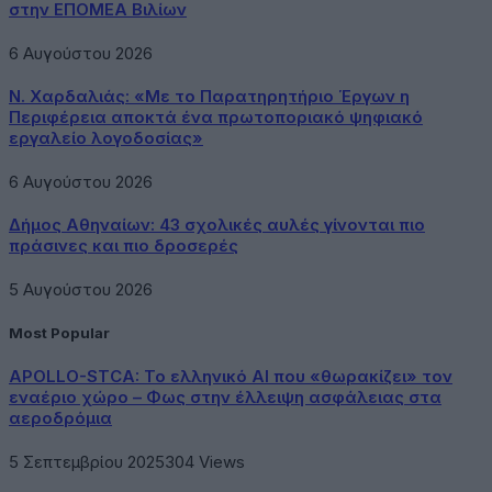
στην ΕΠΟΜΕΑ Βιλίων
6 Αυγούστου 2026
Ν. Χαρδαλιάς: «Με το Παρατηρητήριο Έργων η
Περιφέρεια αποκτά ένα πρωτοποριακό ψηφιακό
εργαλείο λογοδοσίας»
6 Αυγούστου 2026
Δήμος Αθηναίων: 43 σχολικές αυλές γίνονται πιο
πράσινες και πιο δροσερές
5 Αυγούστου 2026
Most Popular
APOLLO-STCA: Το ελληνικό AI που «θωρακίζει» τον
εναέριο χώρο – Φως στην έλλειψη ασφάλειας στα
αεροδρόμια
5 Σεπτεμβρίου 2025
304
Views