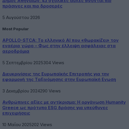
Δήμος Αθηναίων: 43 σχολικές αυλές γίνονται πιο
πράσινες και πιο δροσερές
5 Αυγούστου 2026
Most Popular
APOLLO-STCA: Το ελληνικό AI που «θωρακίζει» τον
εναέριο χώρο – Φως στην έλλειψη ασφάλειας στα
αεροδρόμια
5 Σεπτεμβρίου 2025
304
Views
Διευκρινίσεις της Ευρωπαϊκής Επιτροπής για την
εφαρμογή της Ταξινόμησης στην Ευρωπαϊκή Ενωση
3 Δεκεμβρίου 2024
290
Views
Ανθρώπινες αξίες με αντίκρισμα: Η οργάνωση Humanity
Greece ως πρότυπο ESG δράσης για υπεύθυνες
επιχειρήσεις
10 Μαΐου 2025
202
Views