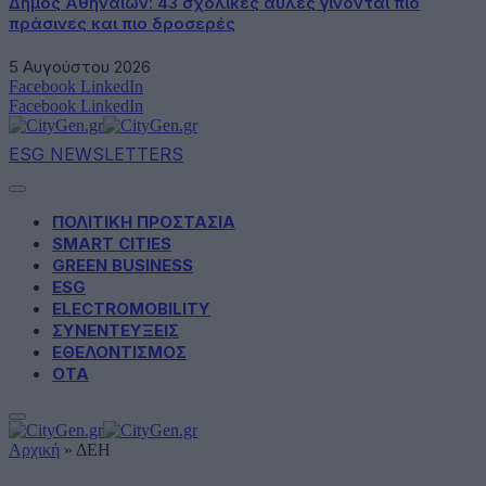
Δήμος Αθηναίων: 43 σχολικές αυλές γίνονται πιο
πράσινες και πιο δροσερές
5 Αυγούστου 2026
Facebook
LinkedIn
Facebook
LinkedIn
ESG NEWSLETTERS
ΠΟΛΙΤΙΚΗ ΠΡΟΣΤΑΣΙΑ
SMART CITIES
GREEN BUSINESS
ESG
ELECTROMOBILITY
ΣΥΝΕΝΤΕΥΞΕΙΣ
ΕΘΕΛΟΝΤΙΣΜΟΣ
ΟΤΑ
Αρχική
»
ΔΕΗ