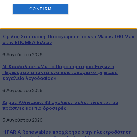
1
2
3
…
6
Next
CONFIRM
Latest Posts
Όμιλος Σαρακάκη: Παραχώρησε το νέο Maxus T60 Max
στην ΕΠΟΜΕΑ Βιλίων
6 Αυγούστου 2026
Ν. Χαρδαλιάς: «Με το Παρατηρητήριο Έργων η
Περιφέρεια αποκτά ένα πρωτοποριακό ψηφιακό
εργαλείο λογοδοσίας»
6 Αυγούστου 2026
Δήμος Αθηναίων: 43 σχολικές αυλές γίνονται πιο
πράσινες και πιο δροσερές
5 Αυγούστου 2026
Η FARIA Renewables προχώρησε στην ηλεκτροδότηση