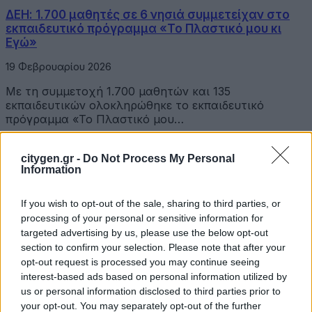
ΔΕΗ: 1.700 μαθητές σε 6 νησιά συμμετείχαν στο
εκπαιδευτικό πρόγραμμα «Το Πλαστικό μου κι
Εγώ»
19 Φεβρουαρίου 2026
Με τη συμμετοχή 1.700 μαθητών και 135
εκπαιδευτικών ολοκληρώθηκε το εκπαιδευτικό
πρόγραμμα «Το Πλαστικό μου…
ΔΕΗ συναντά την Τέχνη Vol. 2: Ανοιχτή πρόσκληση
σε δημιουργούς με χρηματικά έπαθλα ύψους
citygen.gr -
Do Not Process My Personal
Information
€20.000!
18 Φεβρουαρίου 2026
If you wish to opt-out of the sale, sharing to third parties, or
processing of your personal or sensitive information for
Τον ανοιχτό διαγωνισμό καλλιτεχνικής
targeted advertising by us, please use the below opt-out
δημιουργικότητας «Η ΔΕΗ συναντά την Τέχνη Vol. 2»
section to confirm your selection. Please note that after your
ανακοινώνει η ΔΕΗ,…
opt-out request is processed you may continue seeing
Μια Σπουδαία Προσφορά Αγάπης της ΔΕΗ στα
interest-based ads based on personal information utilized by
Νοσοκομεία Παίδων «Αγία Σοφία» και «Π. & Α.
us or personal information disclosed to third parties prior to
Κυριακού» μέσω του Lifeline Hellas
your opt-out. You may separately opt-out of the further