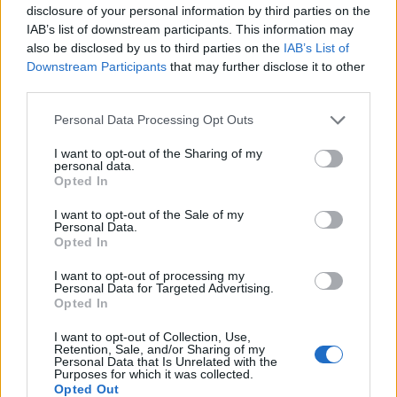
disclosure of your personal information by third parties on the
12 Φεβρουαρίου 2026
IAB’s list of downstream participants. This information may
Με βαθύ αίσθημα προσφοράς και ευθύνης, η ΔΕΗ
also be disclosed by us to third parties on the
IAB’s List of
παρέδωσε, μέσω του ανθρωπιστικού οργανισμού
Downstream Participants
that may further disclose it to other
Lifeline Hellas,…
third parties.
Η Στρατηγική Είσοδος της ΔΕΗ στην Παραγωγή
Personal Data Processing Opt Outs
Οργανικών Μπαταριών μέσω της CMBlu
I want to opt-out of the Sharing of my
9 Φεβρουαρίου 2026
personal data.
Opted In
Σε μια κίνηση που αλλάζει τα δεδομένα στον
ενεργειακό χάρτη της Νοτιοανατολικής Ευρώπης, η
I want to opt-out of the Sale of my
Personal Data.
ΔΕΗ…
Opted In
Carbon Farming Schools 2025: ΔΕΗ και Open Farm
I want to opt-out of processing my
προωθούν τη βιώσιμη γεωργία στους μαθητές
Personal Data for Targeted Advertising.
Opted In
4 Φεβρουαρίου 2026
I want to opt-out of Collection, Use,
Με επιτυχία ολοκληρώθηκε το εκπαιδευτικό
Retention, Sale, and/or Sharing of my
πρόγραμμα «Carbon Farming Schools 2025», που
Personal Data that Is Unrelated with the
Purposes for which it was collected.
υλοποιήθηκε από την Open…
Opted Out