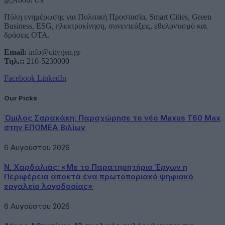
Πύλη ενημέρωσης για Πολιτική Προστασία, Smart Cities, Green
Business, ESG, ηλεκτροκίνηση, συνεντεύξεις, εθελοντισμό και
δράσεις ΟΤΑ.
Email:
info@citygen.gr
Τηλ.::
210-5230000
Facebook
LinkedIn
Our Picks
Όμιλος Σαρακάκη: Παραχώρησε το νέο Maxus T60 Max
στην ΕΠΟΜΕΑ Βιλίων
6 Αυγούστου 2026
Ν. Χαρδαλιάς: «Με το Παρατηρητήριο Έργων η
Περιφέρεια αποκτά ένα πρωτοποριακό ψηφιακό
εργαλείο λογοδοσίας»
6 Αυγούστου 2026