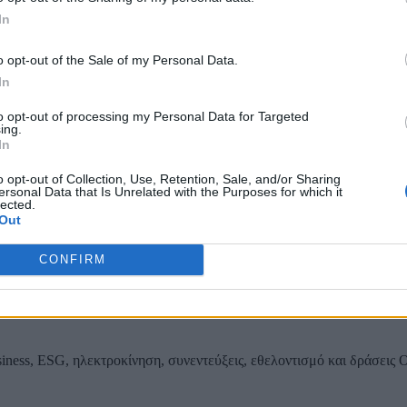
In
Τοπίων σε 12
o opt-out of the Sale of my Personal Data.
In
to opt-out of processing my Personal Data for Targeted
ing.
ας, του ESG, του Green Business και των ΟΤΑ
In
o opt-out of Collection, Use, Retention, Sale, and/or Sharing
ersonal Data that Is Unrelated with the Purposes for which it
lected.
Out
CONFIRM
iness, ESG, ηλεκτροκίνηση, συνεντεύξεις, εθελοντισμό και δράσεις