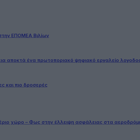
στην ΕΠΟΜΕΑ Βιλίων
εια αποκτά ένα πρωτοποριακό ψηφιακό εργαλείο λογοδο
ες και πιο δροσερές
αέριο χώρο – Φως στην έλλειψη ασφάλειας στα αεροδρόμ