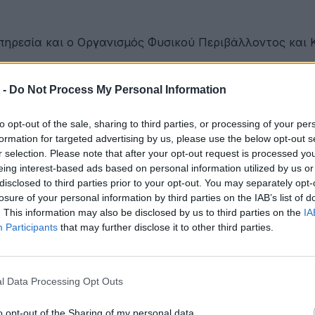
Υπηρεσία και ο Οργανισμός Φυσικού Περιβάλλοντος και
 -
Do Not Process My Personal Information
στην ΕΠΟΜΕΑ Βιλίων
to opt-out of the sale, sharing to third parties, or processing of your per
formation for targeted advertising by us, please use the below opt-out s
r selection. Please note that after your opt-out request is processed y
eing interest-based ads based on personal information utilized by us or
εια αποκτά ένα πρωτοποριακό ψηφιακό εργαλείο λογοδο
disclosed to third parties prior to your opt-out. You may separately opt-
losure of your personal information by third parties on the IAB’s list of
. This information may also be disclosed by us to third parties on the
IA
Participants
that may further disclose it to other third parties.
ες και πιο δροσερές
l Data Processing Opt Outs
υ αιολικού πάρκου Faria Αίολος Λάρυμνα
o opt-out of the Sharing of my personal data.