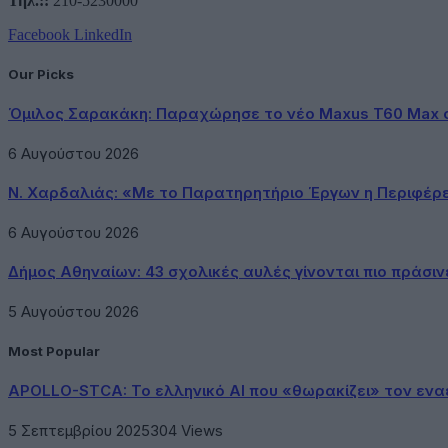
Τηλ.::
210-5230000
Facebook
LinkedIn
Our Picks
Όμιλος Σαρακάκη: Παραχώρησε το νέο Maxus T60 Max 
6 Αυγούστου 2026
Ν. Χαρδαλιάς: «Με το Παρατηρητήριο Έργων η Περιφέρ
6 Αυγούστου 2026
Δήμος Αθηναίων: 43 σχολικές αυλές γίνονται πιο πράσιν
5 Αυγούστου 2026
Most Popular
APOLLO-STCA: Το ελληνικό AI που «θωρακίζει» τον εν
5 Σεπτεμβρίου 2025
304
Views