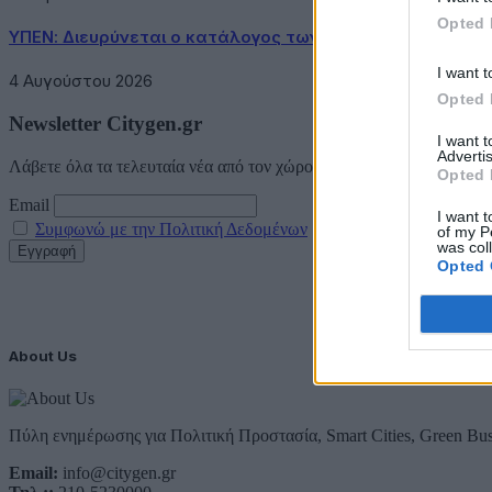
Opted 
ΥΠΕΝ: Διευρύνεται ο κατάλογος των Προστατευόμενων 
I want t
4 Αυγούστου 2026
Opted 
Newsletter Citygen.gr
I want 
Advertis
Λάβετε όλα τα τελευταία νέα από τον χώρο της Πολιτικής Προστασί
Opted 
Email
I want t
Συμφωνώ με την Πολιτική Δεδομένων
of my P
was col
Opted 
About Us
Πύλη ενημέρωσης για Πολιτική Προστασία, Smart Cities, Green Bus
Email:
info@citygen.gr