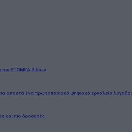
στην ΕΠΟΜΕΑ Βιλίων
εια αποκτά ένα πρωτοποριακό ψηφιακό εργαλείο λογοδο
ες και πιο δροσερές