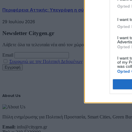
Opted 
Περιφέρεια Αττικής: Υπεγράφη η σύμβαση κατασκευής τ
I want t
29 Ιουλίου 2026
Opted 
Newsletter Citygen.gr
I want 
Advertis
Λάβετε όλα τα τελευταία νέα από τον χώρο της Πολιτικής Προστασί
Opted 
Email
I want t
Συμφωνώ με την Πολιτική Δεδομένων
of my P
was col
Opted 
About Us
Πύλη ενημέρωσης για Πολιτική Προστασία, Smart Cities, Green Bus
Email:
info@citygen.gr