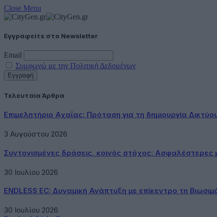
Close Menu
Εγγραφείτε στο Newsletter
Email
Συμφωνώ με την Πολιτική Δεδομένων
Τελευταία Άρθρα
Επιμελητήριο Αχαΐας: Πρόταση για τη δημιουργία Δικτύ
3 Αυγούστου 2026
Συντονισμένες δράσεις, κοινός στόχος: Ασφαλέστερες μ
30 Ιουλίου 2026
ENDLESS EC: Δυναμική Ανάπτυξη με επίκεντρο τη Βιωσιμ
30 Ιουλίου 2026