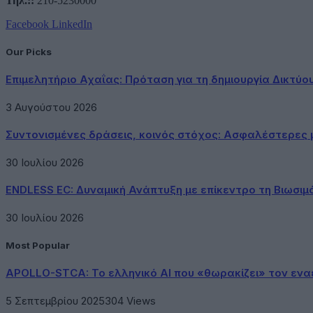
Τηλ.::
210-5230000
Facebook
LinkedIn
Our Picks
Επιμελητήριο Αχαΐας: Πρόταση για τη δημιουργία Δικτύ
3 Αυγούστου 2026
Συντονισμένες δράσεις, κοινός στόχος: Ασφαλέστερες μ
30 Ιουλίου 2026
ENDLESS EC: Δυναμική Ανάπτυξη με επίκεντρο τη Βιωσιμ
30 Ιουλίου 2026
Most Popular
APOLLO-STCA: Το ελληνικό AI που «θωρακίζει» τον εν
5 Σεπτεμβρίου 2025
304
Views