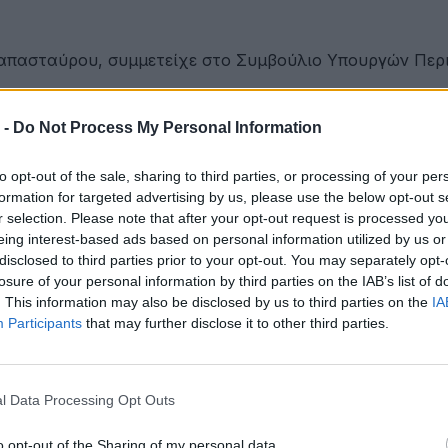
απασταύρου, συμμετείχε στο Συμβούλιο Υπουργών Περι
 -
Do Not Process My Personal Information
ου Γαλάζιας Οικονομίας Δυτικής Ελλάδας
to opt-out of the sale, sharing to third parties, or processing of your per
formation for targeted advertising by us, please use the below opt-out s
r selection. Please note that after your opt-out request is processed y
eing interest-based ads based on personal information utilized by us or
ετακινήσεις για όλους
disclosed to third parties prior to your opt-out. You may separately opt-
losure of your personal information by third parties on the IAB’s list of
. This information may also be disclosed by us to third parties on the
IA
Participants
that may further disclose it to other third parties.
ότητα
l Data Processing Opt Outs
έων
o opt-out of the Sharing of my personal data.