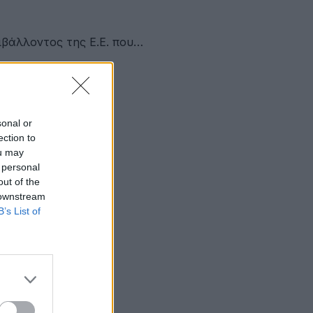
βάλλοντος της Ε.Ε. που…
sonal or
ection to
ou may
 personal
out of the
 downstream
B’s List of