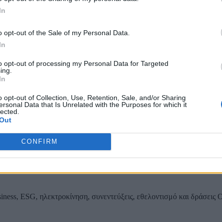
In
ου εσωτερικού δικτύου αποχέτευσης Παιανίας
o opt-out of the Sale of my Personal Data.
In
to opt-out of processing my Personal Data for Targeted
ing.
ας, του ESG, του Green Business και των ΟΤΑ
In
o opt-out of Collection, Use, Retention, Sale, and/or Sharing
ersonal Data that Is Unrelated with the Purposes for which it
lected.
Out
CONFIRM
iness, ESG, ηλεκτροκίνηση, συνεντεύξεις, εθελοντισμό και δράσεις