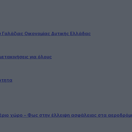
ου Γαλάζιας Οικονομίας Δυτικής Ελλάδας
ετακινήσεις για όλους
ότητα
αέριο χώρο – Φως στην έλλειψη ασφάλειας στα αεροδρόμ