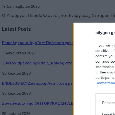
19 Σεπτεμβρίου 2025
Ο Υπουργός Περιβάλλοντος και Ενέργειας, Σταύρος Π
Latest Posts
citygen.gr
Επιμελητήριο Αχαΐας: Πρόταση για τη δημιουργία Δικτύ
If you wish 
sensitive in
3 Αυγούστου 2026
confirm you
continue se
Συντονισμένες δράσεις, κοινός στόχος: Ασφαλέστερες μ
information 
further disc
30 Ιουλίου 2026
participants
Downstream 
ENDLESS EC: Δυναμική Ανάπτυξη με επίκεντρο τη Βιωσιμ
30 Ιουλίου 2026
Persona
Συνεργασία της ΦΩΤΟΚΥΚΛΩΣΗ Α.Ε. με τον Δήμο Μεγαρ
29 Ιουλίου 2026
I want t