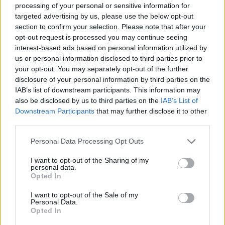
Επιμελητήριο Αχαΐας: Πρόταση για τη δημιουργία
processing of your personal or sensitive information for
Δικτύου Γαλάζιας Οικονομίας Δυτικής Ελλάδας
targeted advertising by us, please use the below opt-out
section to confirm your selection. Please note that after your
3 Αυγούστου 2026
opt-out request is processed you may continue seeing
interest-based ads based on personal information utilized by
Συντονισμένες δράσεις, κοινός στόχος: Ασφαλέστερες
us or personal information disclosed to third parties prior to
μετακινήσεις για όλους
your opt-out. You may separately opt-out of the further
30 Ιουλίου 2026
disclosure of your personal information by third parties on the
IAB’s list of downstream participants. This information may
ENDLESS EC: Δυναμική Ανάπτυξη με επίκεντρο τη
also be disclosed by us to third parties on the
IAB’s List of
Βιωσιμότητα
Downstream Participants
that may further disclose it to other
third parties.
30 Ιουλίου 2026
Personal Data Processing Opt Outs
Συνεργασία της ΦΩΤΟΚΥΚΛΩΣΗ Α.Ε. με τον Δήμο
Μεγαρέων
I want to opt-out of the Sharing of my
personal data.
Opted In
29 Ιουλίου 2026
I want to opt-out of the Sale of my
Περιφέρεια Αττικής: Υπεγράφη η σύμβαση κατασκευής
Personal Data.
του εσωτερικού δικτύου αποχέτευσης Παιανίας
Opted In