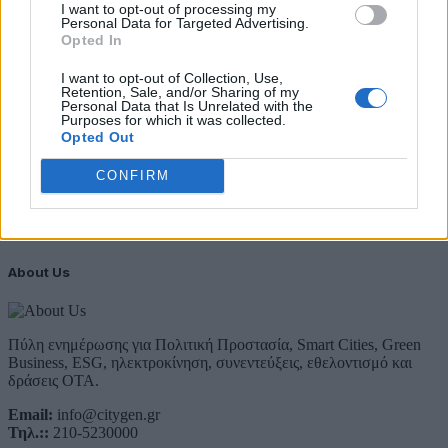
29 Ιουλίου 2026
I want to opt-out of processing my
Personal Data for Targeted Advertising.
Opted In
Newsletter Citygen.gr
I want to opt-out of Collection, Use,
Λάβετε όλα τα τελευταία νέα από τον χώρο της Πολιτικής
Retention, Sale, and/or Sharing of my
Προστασίας, του ESG, του Green Business και των ΟΤΑ
Personal Data that Is Unrelated with the
Purposes for which it was collected.
Email
Opted Out
Συμφωνώ με την Πολιτική Δεδομένων
CONFIRM
About Us
Πύλη ενημέρωσης για Πολιτική Προστασία, Smart Cities, Green
Business, ESG, ηλεκτροκίνηση, συνεντεύξεις, εθελοντισμό και
δράσεις ΟΤΑ.
Email:
info@citygen.gr
Τηλ.::
210-5230000