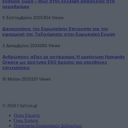
εναέριο χώρο – Φως στην έλλειψη ασφάλειας στα
αεροδρόμια
5 Σεπτεμβρίου 2025
304
Views
Διευκρινίσεις της Ευρωπαϊκής Επιτροπής για την
εφαρμογή της Ταξινόμησης στην Ευρωπαϊκή Ενωση
3 Δεκεμβρίου 2024
290
Views
Ανθρώπινες αξίες με αντίκρισμα: Η οργάνωση Humanity
Greece ως πρότυπο ESG δράσης για υπεύθυνες
επιχειρήσεις
10 Μαΐου 2025
201
Views
© 2026 CityGen.gr
Ποιοι Είμαστε
Όροι Χρήσης
Προστασία Προσωπικών Δεδομένων