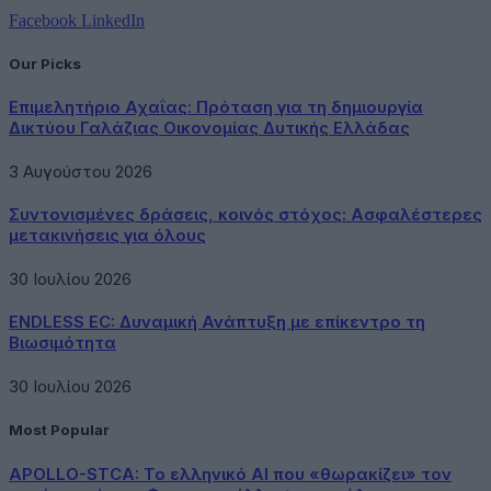
Facebook
LinkedIn
Our Picks
Επιμελητήριο Αχαΐας: Πρόταση για τη δημιουργία
Δικτύου Γαλάζιας Οικονομίας Δυτικής Ελλάδας
3 Αυγούστου 2026
Συντονισμένες δράσεις, κοινός στόχος: Ασφαλέστερες
μετακινήσεις για όλους
30 Ιουλίου 2026
ENDLESS EC: Δυναμική Ανάπτυξη με επίκεντρο τη
Βιωσιμότητα
30 Ιουλίου 2026
Most Popular
APOLLO-STCA: Το ελληνικό AI που «θωρακίζει» τον