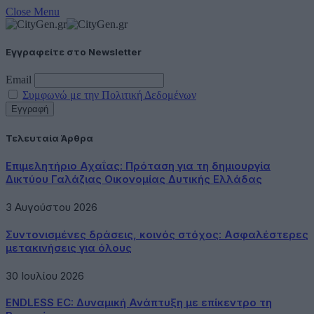
Close Menu
Εγγραφείτε στο Newsletter
Email
Συμφωνώ με την Πολιτική Δεδομένων
Τελευταία Άρθρα
Επιμελητήριο Αχαΐας: Πρόταση για τη δημιουργία
Δικτύου Γαλάζιας Οικονομίας Δυτικής Ελλάδας
3 Αυγούστου 2026
Συντονισμένες δράσεις, κοινός στόχος: Ασφαλέστερες
μετακινήσεις για όλους
30 Ιουλίου 2026
ENDLESS EC: Δυναμική Ανάπτυξη με επίκεντρο τη