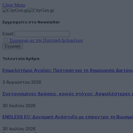
Close Menu
Εγγραφείτε στο Newsletter
Email
Συμφωνώ με την Πολιτική Δεδομένων
Τελευταία Άρθρα
Επιμελητήριο Αχαΐας: Πρόταση για τη δημιουργία Δικτύ
3 Αυγούστου 2026
Συντονισμένες δράσεις, κοινός στόχος: Ασφαλέστερες μ
30 Ιουλίου 2026
ENDLESS EC: Δυναμική Ανάπτυξη με επίκεντρο τη Βιωσιμ
30 Ιουλίου 2026