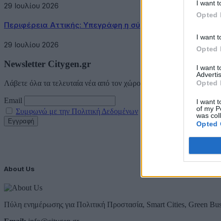
I want t
29 Ιουλίου 2026
Opted 
Περιφέρεια Αττικής: Υπεγράφη η σύμβαση κατασκευής τ
I want t
29 Ιουλίου 2026
Opted 
Newsletter Citygen.gr
I want 
Advertis
Opted 
Λάβετε όλα τα τελευταία νέα από τον χώρο της Πολιτικής Προστασί
Email
I want t
of my P
Συμφωνώ με την Πολιτική Δεδομένων
was col
Opted 
About Us
Πύλη ενημέρωσης για Πολιτική Προστασία, Smart Cities, Green Bus