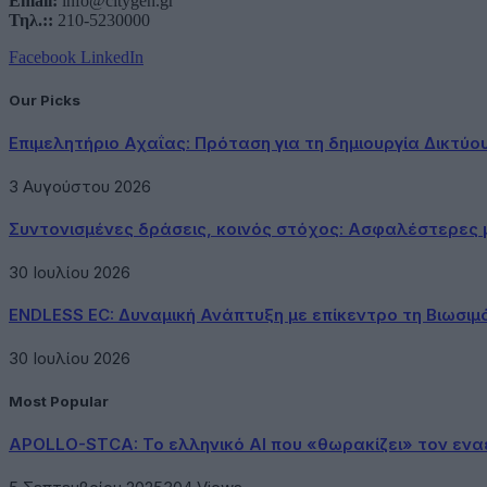
Email:
info@citygen.gr
Τηλ.::
210-5230000
Facebook
LinkedIn
Our Picks
Επιμελητήριο Αχαΐας: Πρόταση για τη δημιουργία Δικτύ
3 Αυγούστου 2026
Συντονισμένες δράσεις, κοινός στόχος: Ασφαλέστερες μ
30 Ιουλίου 2026
ENDLESS EC: Δυναμική Ανάπτυξη με επίκεντρο τη Βιωσιμ
30 Ιουλίου 2026
Most Popular
APOLLO-STCA: Το ελληνικό AI που «θωρακίζει» τον εν