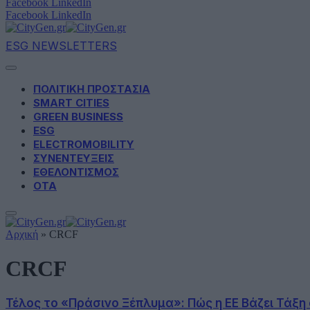
Facebook
LinkedIn
Facebook
LinkedIn
ESG NEWSLETTERS
ΠΟΛΙΤΙΚΗ ΠΡΟΣΤΑΣΙΑ
SMART CITIES
GREEN BUSINESS
ESG
ELECTROMOBILITY
ΣΥΝΕΝΤΕΥΞΕΙΣ
ΕΘΕΛΟΝΤΙΣΜΟΣ
ΟΤΑ
Αρχική
»
CRCF
CRCF
Τέλος το «Πράσινο Ξέπλυμα»: Πώς η ΕΕ Βάζει Τάξ