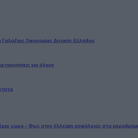
ου Γαλάζιας Οικονομίας Δυτικής Ελλάδας
ετακινήσεις για όλους
ότητα
αέριο χώρο – Φως στην έλλειψη ασφάλειας στα αεροδρόμ