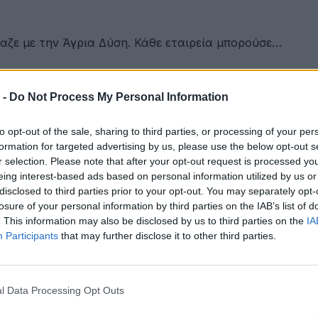
αζε με την Άγρια Δύση. Κάθε εταιρεία μπορούσε…
 -
Do Not Process My Personal Information
ου Γαλάζιας Οικονομίας Δυτικής Ελλάδας
to opt-out of the sale, sharing to third parties, or processing of your per
formation for targeted advertising by us, please use the below opt-out s
r selection. Please note that after your opt-out request is processed y
eing interest-based ads based on personal information utilized by us or
ετακινήσεις για όλους
disclosed to third parties prior to your opt-out. You may separately opt-
losure of your personal information by third parties on the IAB’s list of
. This information may also be disclosed by us to third parties on the
IA
Participants
that may further disclose it to other third parties.
ότητα
l Data Processing Opt Outs
έων