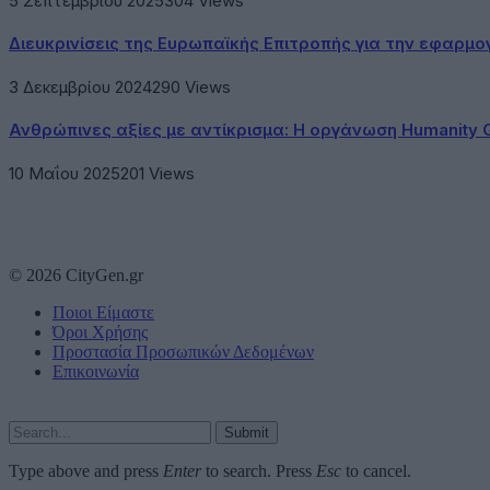
5 Σεπτεμβρίου 2025
304
Views
Διευκρινίσεις της Ευρωπαϊκής Επιτροπής για την εφαρμ
3 Δεκεμβρίου 2024
290
Views
Ανθρώπινες αξίες με αντίκρισμα: Η οργάνωση Humanity 
10 Μαΐου 2025
201
Views
© 2026 CityGen.gr
Ποιοι Είμαστε
Όροι Χρήσης
Προστασία Προσωπικών Δεδομένων
Επικοινωνία
Submit
Type above and press
Enter
to search. Press
Esc
to cancel.