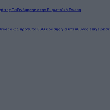
ογή της Ταξινόμησης στην Ευρωπαϊκή Ενωση
Greece ως πρότυπο ESG δράσης για υπεύθυνες επιχειρήσε