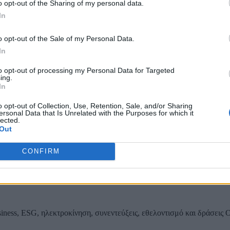
o opt-out of the Sharing of my personal data.
In
ου εσωτερικού δικτύου αποχέτευσης Παιανίας
o opt-out of the Sale of my Personal Data.
In
to opt-out of processing my Personal Data for Targeted
ing.
In
ας, του ESG, του Green Business και των ΟΤΑ
o opt-out of Collection, Use, Retention, Sale, and/or Sharing
ersonal Data that Is Unrelated with the Purposes for which it
lected.
Out
CONFIRM
iness, ESG, ηλεκτροκίνηση, συνεντεύξεις, εθελοντισμό και δράσεις