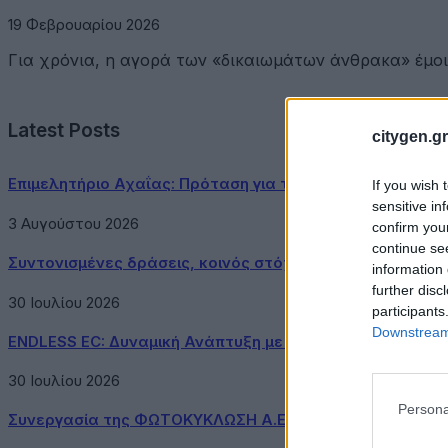
19 Φεβρουαρίου 2026
Για χρόνια, η αγορά των «δικαιωμάτων άνθρακα» έμοι
Latest Posts
citygen.gr
Επιμελητήριο Αχαΐας: Πρόταση για τη δημιουργία Δικτύ
If you wish 
sensitive in
3 Αυγούστου 2026
confirm you
continue se
Συντονισμένες δράσεις, κοινός στόχος: Ασφαλέστερες μ
information 
further disc
30 Ιουλίου 2026
participants
Downstream 
ENDLESS EC: Δυναμική Ανάπτυξη με επίκεντρο τη Βιωσιμ
30 Ιουλίου 2026
Persona
Συνεργασία της ΦΩΤΟΚΥΚΛΩΣΗ Α.Ε. με τον Δήμο Μεγαρ