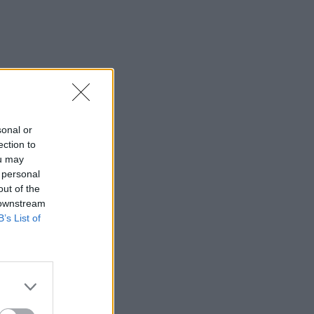
sonal or
ection to
ou may
 personal
out of the
 downstream
B’s List of